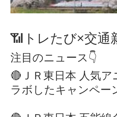
📶トレたび×交通
注目のニュース👇
🔴ＪＲ東日本 人気
ラボしたキャンペー