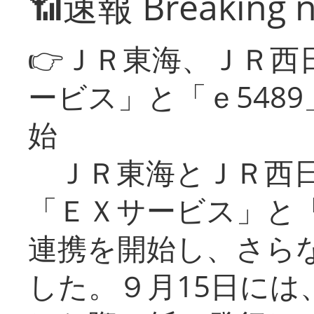
📶速報 Breaking 
👉ＪＲ東海、ＪＲ西
ービス」と「ｅ548
始
ＪＲ東海とＪＲ西日
「ＥＸサービス」と「
連携を開始し、さら
した。９月15日には