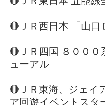
🔴ＪＲ東日本 五能
🔴ＪＲ西日本 「山
🔴ＪＲ四国 ８００
ューアル
🔴ＪＲ東海、ジェイ
ア回遊イベントスタ