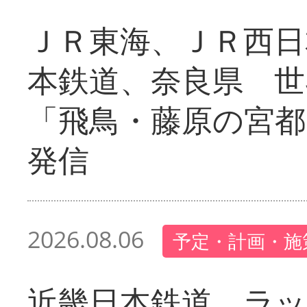
ＪＲ東海、ＪＲ西日
本鉄道、奈良県 世
「飛鳥・藤原の宮都
発信
2026.08.06
予定・計画・施
近畿日本鉄道 ラ