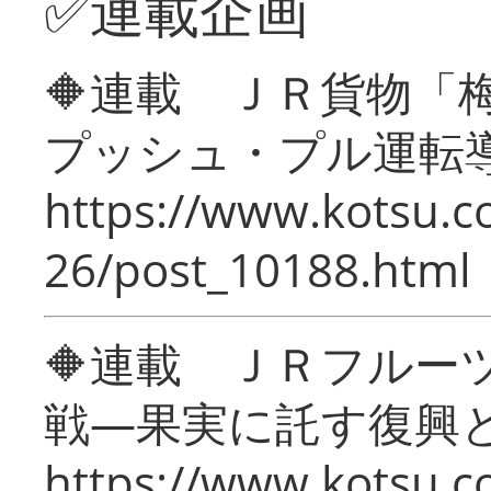
✅連載企画
🔶連載 ＪＲ貨物
プッシュ・プル運転
https://www.kotsu.c
26/post_10188.html
🔶連載 ＪＲフルー
戦―果実に託す復興
https://www.kotsu.c