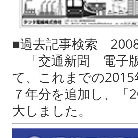
■過去記事検索 20
「交通新聞 電子版
て、これまでの201
７年分を追加し、「2
大しました