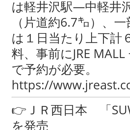
は軽井沢駅―中軽井
（片道約6.7㌔）、
は１日当たり上下計
料、事前にJRE MA
で予約が必要。
https://www.jreast.co
👉ＪＲ西日本 「SU
を発売