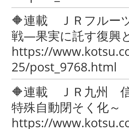
🔶連載 ＪＲフルー
戦―果実に託す復興
https://www.kotsu.c
25/post_9768.html
🔶連載 ＪＲ九州 
特殊自動閉そく化～
https://www.kotsu.c