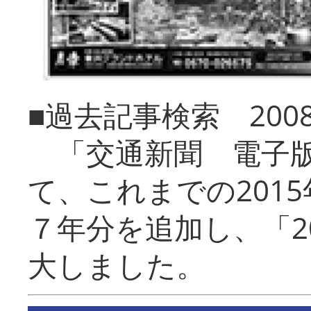
■過去記事検索 20
「交通新聞 電子版
て、これまでの201
７年分を追加し、「2
大しました