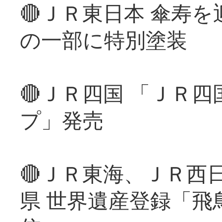
🔴ＪＲ東日本 傘寿
の一部に特別塗装
🔴ＪＲ四国 「ＪＲ
プ」発売
🔴ＪＲ東海、ＪＲ西
県 世界遺産登録「飛