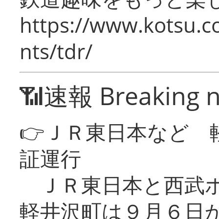
https://www.kotsu.co
nts/tdr/
📶速報 Breaking 
👉ＪＲ東日本など 
証運行
ＪＲ東日本と西武ホ
軽井沢町は９月６日か