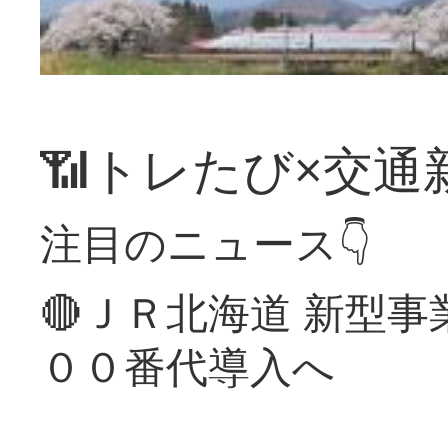
📶トレたび×交通
注目のニュース👇
🔴ＪＲ北海道 新型
００番代導入へ