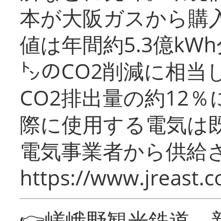
本が大阪ガスから購
値は年間約5.3億kW
㌧のCO2削減に相当
CO2排出量の約12
際に使用する電気は
電気事業者から供給
https://www.jreast.co
👉嵯峨野観光鉄道