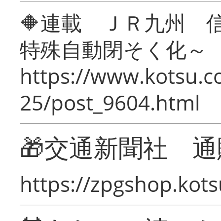
🔶連載 ＪＲ九州 
特殊自動閉そく化～
https://www.kotsu.c
25/post_9604.html
🎁交通新聞社 通
https://zpgshop.kots