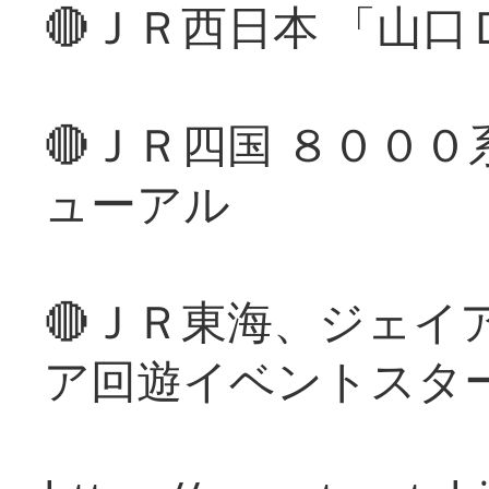
🔴ＪＲ西日本 「山
🔴ＪＲ四国 ８００
ューアル
🔴ＪＲ東海、ジェイ
ア回遊イベントスタ