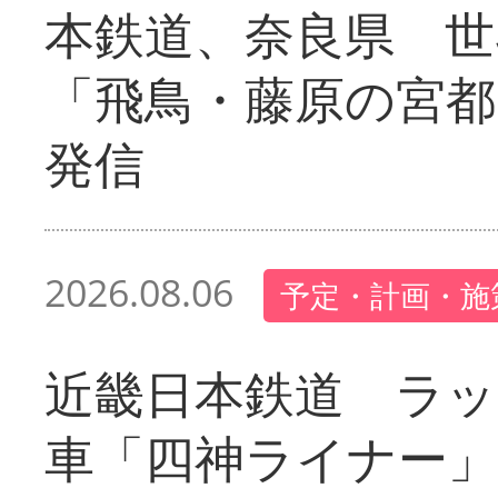
本鉄道、奈良県 世
「飛鳥・藤原の宮都
発信
2026.08.06
予定・計画・施
近畿日本鉄道 ラ
車「四神ライナー