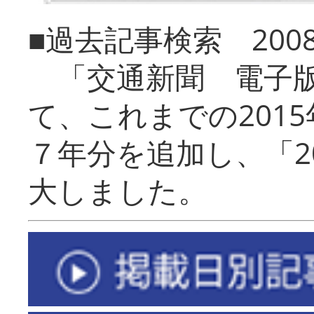
■過去記事検索 20
「交通新聞 電子版
て、これまでの201
７年分を追加し、「2
大しました