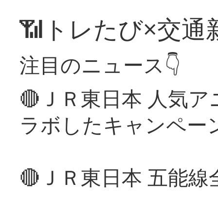
📶トレたび×交通
注目のニュース👇
🔴ＪＲ東日本 人気
ラボしたキャンペー
🔴ＪＲ東日本 五能