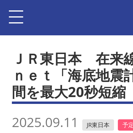
ＪＲ東日本 在来
ｎｅｔ「海底地震
間を最大20秒短縮
2025.09.11
JR東日本
予