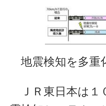
地震検知を多重
ＪＲ東日本は１０