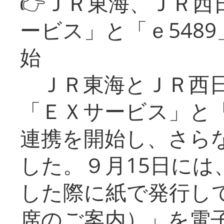
👉ＪＲ東海、ＪＲ西
ービス」と「ｅ548
始
ＪＲ東海とＪＲ西日
「ＥＸサービス」と「
連携を開始し、さら
した。９月15日には
した際に紙で発行し
席のご案内）」を電