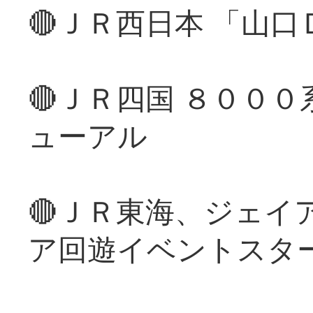
🔴ＪＲ西日本 「山
🔴ＪＲ四国 ８００
ューアル
🔴ＪＲ東海、ジェイ
ア回遊イベントスタ