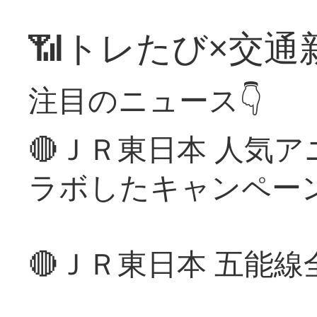
📶トレたび×交通
注目のニュース👇
🔴ＪＲ東日本 人気
ラボしたキャンペー
🔴ＪＲ東日本 五能