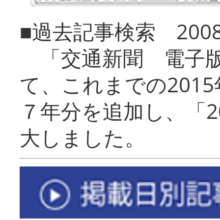
■過去記事検索 20
「交通新聞 電子版
て、これまでの201
７年分を追加し、「2
大しました