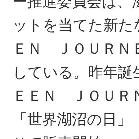
ー推進委員会は、
ットを当てた新た
ＥＮ ＪＯＵＲＮ
している。昨年誕
ＥＥＮ ＪＯＵＲ
「世界湖沼の日」