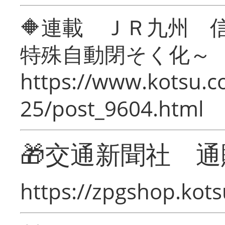
🔶連載 ＪＲ九州 
特殊自動閉そく化～
https://www.kotsu.c
25/post_9604.html
🎁交通新聞社 通
https://zpgshop.kots