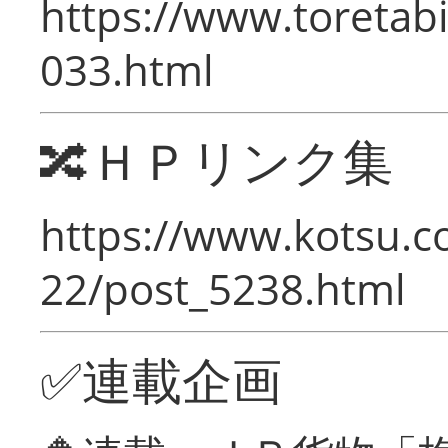
https://www.toretabi
033.html
🔀ＨＰリンク集
https://www.kotsu.c
22/post_5238.html
✅連載企画