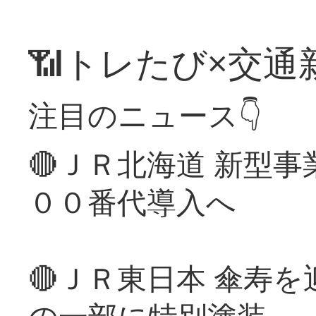
📶トレたび×交通
注目のニュース👇
🔴ＪＲ北海道 新型
００番代導入へ
🔴ＪＲ東日本 傘寿
の一部に特別塗装