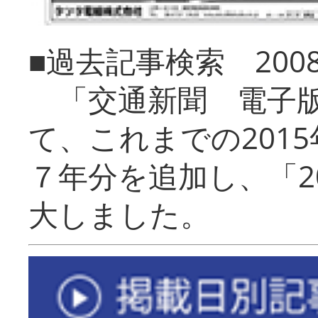
■過去記事検索 20
「交通新聞 電子版
て、これまでの201
７年分を追加し、「2
大しました