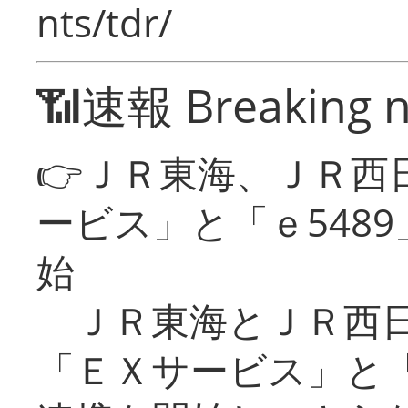
nts/tdr/
📶速報 Breaking 
👉ＪＲ東海、ＪＲ西
ービス」と「ｅ548
始
ＪＲ東海とＪＲ西日
「ＥＸサービス」と「