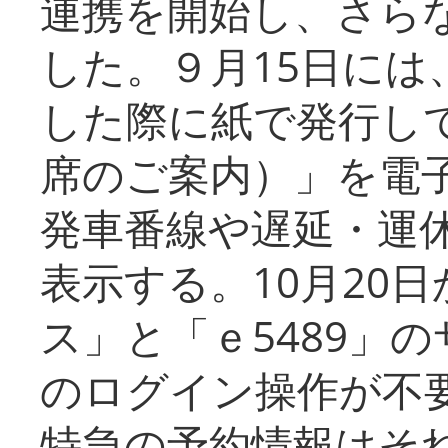
連携を開始し、さら
した。９月15日には
した際に紙で発行し
席のご案内）」を電
発車番線や遅延・運
表示する。10月20
ス」と「ｅ5489」
のログイン操作が不
特急の予約情報はそ