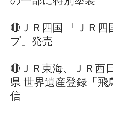
🔴ＪＲ四国 「ＪＲ
プ」発売
🔴ＪＲ東海、ＪＲ西
県 世界遺産登録「飛
信