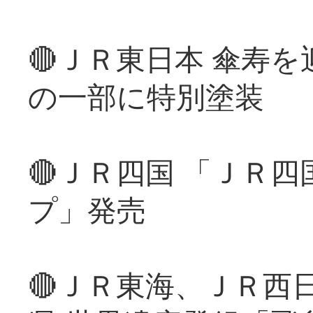
🔴ＪＲ東日本 傘寿
の一部に特別塗装
🔴ＪＲ四国 「ＪＲ
プ」発売
🔴ＪＲ東海、ＪＲ西