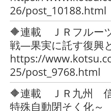
26/post_10188.html
🔶連載 ＪＲフルー
戦―果実に託す復興
https://www.kotsu.c
25/post_9768.html
🔶連載 ＪＲ九州 
特殊自動閉そく化～