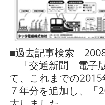
■過去記事検索 20
「交通新聞 電子版
て、これまでの201
７年分を追加し、「2
大しました