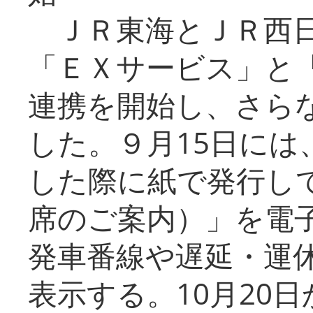
ＪＲ東海とＪＲ西日
「ＥＸサービス」と「
連携を開始し、さら
した。９月15日には
した際に紙で発行し
席のご案内）」を電
発車番線や遅延・運
表示する。10月20