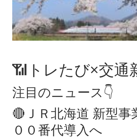
📶トレたび×交通
注目のニュース👇
🔴ＪＲ北海道 新型
００番代導入へ