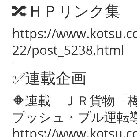
🔀ＨＰリンク集
https://www.kotsu.c
22/post_5238.html
✅連載企画
🔶連載 ＪＲ貨物
プッシュ・プル運転
https://www.kotsu.c