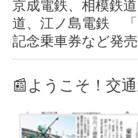
京成電鉄、相模鉄道
道、江ノ島電鉄 「
記念乗車券など発売
📰ようこそ！交