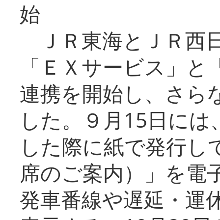
始
ＪＲ東海とＪＲ西日
「ＥＸサービス」と「
連携を開始し、さら
した。９月15日には
した際に紙で発行し
席のご案内）」を電
発車番線や遅延・運