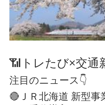
📶トレたび×交通
注目のニュース👇
🔴ＪＲ北海道 新型