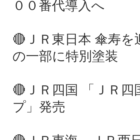
００番代導入へ
🔴ＪＲ東日本 傘寿
の一部に特別塗装
🔴ＪＲ四国 「ＪＲ
プ」発売
🔴ＪＲ東海、ＪＲ西