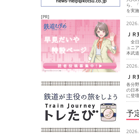
ら、
を実
[PR]
2026.
ＪＲ
全日
ュニ
本武
2026.
ＪＲ
各分
の日
に登
予
2026.