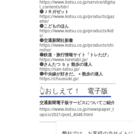
https://www.kotsu.co.jp/service/digita
l_contents/tdr/
🔵ＪＲガゼット
https://www.kotsu.co.jp/products/gaz
ette/
🔵こどものほん
https://www.kotsu.co.jp/products/kid
s/
🔵交通新聞社新書
https://www.kotsu.co.jp/products/shi
nsho/
🔵鉄道・旅行情報サイト「トレたび」
https://www.toretabi.jp/
🔵さんたつ ｂｙ 散歩の達人
https://san-tatsu.jp/
🔵中央線が好きだ。 × 散歩の達人
https://chuosuki.jp/
👆おしえて！ 電子版
交通新聞電子版サービスについてご紹介
https://www.kotsu.co.jp/newspaper_t
opics/2021/post_4048.html
弊社では、お客様の当サイトに