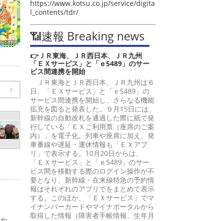
https://www.kotsu.co.jp/service/digita
l_contents/tdr/
📶速報 Breaking news
👉ＪＲ東海、ＪＲ西日本、ＪＲ九州
「ＥＸサービス」と「ｅ5489」のサー
ビス間連携を開始
ＪＲ東海とＪＲ西日本、ＪＲ九州は６
日、「ＥＸサービス」と「ｅ5489」の
サービス間連携を開始し、さらなる機能
拡充を図ると発表した。９月15日には、
新幹線の自動改札を通過した際に紙で発
行している「ＥＸご利用票（座席のご案
内）」を電子化。列車や座席に加え、発
車番線や遅延・運休情報も「ＥＸアプ
リ」で表示する。10月20日からは、
「ＥＸサービス」と「ｅ5489」のサー
ビス間を移動する際のログイン操作が不
要となり、新幹線・在来線特急の予約情
報はそれぞれのアプリでをまとめて表示
する。このほか、「ＥＸサービス」でマ
イナンバーカードやマイナポータルから
取得した情報（障害者手帳情報、生年月
日か