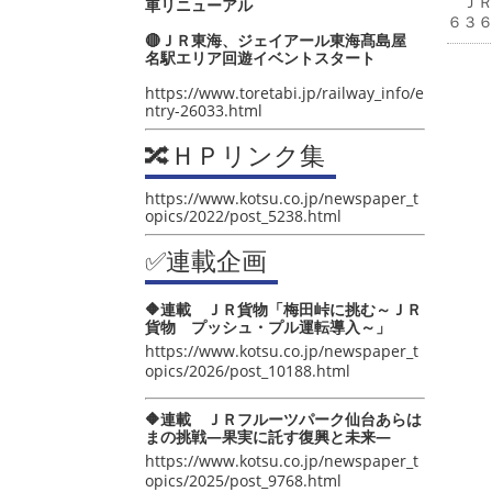
ＪＲ
車リニューアル
６３
🔴ＪＲ東海、ジェイアール東海髙島屋
名駅エリア回遊イベントスタート
https://www.toretabi.jp/railway_info/e
ntry-26033.html
🔀ＨＰリンク集
https://www.kotsu.co.jp/newspaper_t
opics/2022/post_5238.html
✅連載企画
🔶連載 ＪＲ貨物「梅田峠に挑む～ＪＲ
貨物 プッシュ・プル運転導入～」
https://www.kotsu.co.jp/newspaper_t
opics/2026/post_10188.html
🔶連載 ＪＲフルーツパーク仙台あらは
まの挑戦―果実に託す復興と未来―
https://www.kotsu.co.jp/newspaper_t
opics/2025/post_9768.html