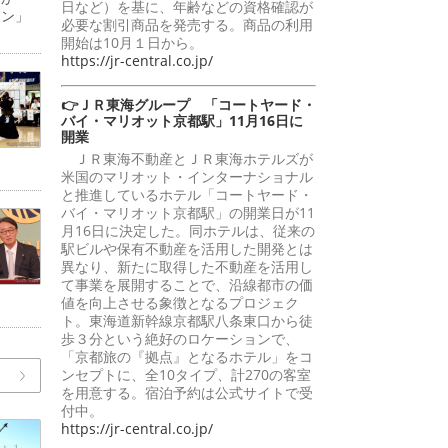
日など）を基に、年齢などの資格確認が
ーン」
必要な割引商品を発売する。商品の利用
開始は10月１日から。
https://jr-central.co.jp/
👉ＪＲ東海グループ 「コートヤード・
バイ・マリオット京都駅」11月16日に
開業
ＪＲ東海不動産とＪＲ東海ホテルズが
米国のマリオット・インターナショナル
と推進しているホテル「コートヤード・
バイ・マリオット京都駅」の開業日が11
月16日に決定した。同ホテルは、従来の
駅ビルや保有不動産を活用した開発とは
異なり、新たに取得した不動産を活用し
て事業を展開することで、沿線都市の価
値を向上させる象徴となるプロジェク
ト。東海道新幹線京都駅八条東口から徒
歩３分という絶好のロケーションで、
「京都旅の『拠点』となるホテル」をコ
ンセプトに、全10タイプ、計270の客室
を用意する。宿泊予約は公式サイトで受
付中。
https://jr-central.co.jp/