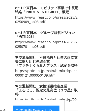
👉ＪＲ東日本 モビリティ事業で中長期
戦略「PRIDE & INTEGRITY」策定
https://www.jreast.co.jp/press/2025/2
0250909_ho03.pdf
👉ＪＲ東日本 グループ経営ビジョン
「勇翔 2034」
https://www.jreast.co.jp/press/2025/2
0250701_ho03.pdf
💖交通新聞社 不妊治療と仕事の両立支
援に取り組む先進企業
「プラチナくるみんプラス」認定を取得
https://prtimes.jp/main/html/rd/p/00
0000121.000050139.html
💖交通新聞社 女性活躍推進企業
「えるぼし」認定の最高位（３つ星）取
得
https://prtimes.jp/main/html/rd/p/00
0000105.000050139.html
ため
この画面を表示しな