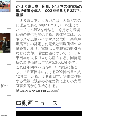
👉ＪＲ東日本 広畑バイオマス発電所の
環境価値を購入 CO2排出量を約22万㌧
削減
ＪＲ東日本と大阪ガスは、大阪ガスの
代理店であるDaigas エナジーを通じて
バーチャルPPAを締結し、今月から環境
価値の提供を開始する。具体的には、大
阪ガスが広畑バイオマス発電所（兵庫県
姫路市）の発電した電気と環境価値の全
量を買い取り、電気は日本卸電力取引所
などに売却。環境価値については、ＪＲ
東日本が大阪ガスから購入する。同発電
所の環境価値は年間約5.3億kWh分で、
これは年間約22万㌧のCO2削減に相当
し、ＪＲ東日本におけるCO2排出量の約
12％に当たる。ＪＲ東日本が実際に使用
する電気は既存の小売契約により小売電
働省の
気事業者から供給される。
https://www.jreast.co.jp/
📺動画ニュース