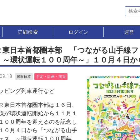
詳細検索
ログイン
運営
Ｒ東日本首都圏本部 「つながる山手線フ
 ～環状運転１００周年～」１０月４日か
09.18
JR東日本
予定・計画・施策
ピング列車運行など
東日本首都圏本部は１６日、
線が環状運転開始から１１月１
１００周年を迎えるのを記念し
１０月４日から「つながる山手
ェス ～環状運転１００周年