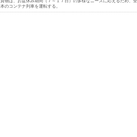
貨物は、お盆休み期間（７～１７日）の多様なニーズに応えるため、
６本のコンテナ列車を運転する。