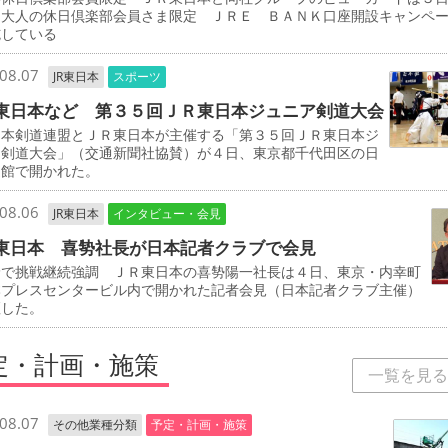
「大人の休日倶楽部会員さま限定 ＪＲＥ ＢＡＮＫ口座開設キャンペ
施している
08.07
JR東日本
スポーツ
東日本など 第３５回ＪＲ東日本ジュニア剣道大会
本剣道連盟とＪＲ東日本が主催する「第３５回ＪＲ東日本ジ
ア剣道大会」（交通新聞社協賛）が４日、東京都千代田区の日
道館で開かれた。
08.06
JR東日本
インタビュー・会見
東日本 喜㔟社長が日本記者クラブで会見
野で挑戦継続強調 ＪＲ東日本の喜㔟陽一社長は４日、東京・内幸町
本プレスセンタービル内で開かれた記者会見（日本記者クラブ主催）
壇した。
定・計画・施策
一覧を見る
08.07
その他業種分類
予定・計画・施策