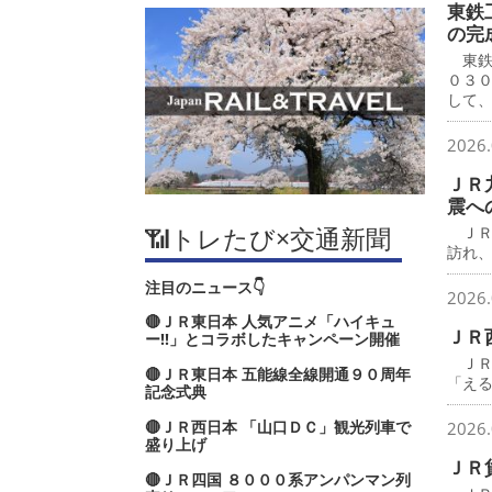
東鉄
の完
東鉄
０３
して
2026.
ＪＲ
震へ
📶トレたび×交通新聞
ＪＲ
訪れ
注目のニュース👇
2026.
🔴ＪＲ東日本 人気アニメ「ハイキュ
ＪＲ
ー‼」とコラボしたキャンペーン開催
ＪＲ
🔴ＪＲ東日本 五能線全線開通９０周年
「え
記念式典
🔴ＪＲ西日本 「山口ＤＣ」観光列車で
2026.
盛り上げ
ＪＲ
🔴ＪＲ四国 ８０００系アンパンマン列