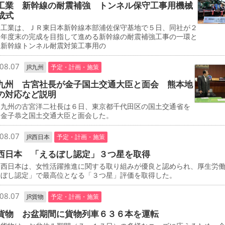
工業 新幹線の耐震補強 トンネル保守工事用機械
成式
工業は、ＪＲ東日本新幹線本部浦佐保守基地で５日、同社が２
０年度末の完成を目指して進める新幹線の耐震補強工事の一環と
、新幹線トンネル耐震対策工事用の
08.07
JR九州
予定・計画・施策
九州 古宮社長が金子国土交通大臣と面会 熊本地
の対応など説明
九州の古宮洋二社長は６日、東京都千代田区の国土交通省を
、金子恭之国土交通大臣と面会した。
08.07
JR西日本
予定・計画・施策
西日本 「えるぼし認定」３つ星を取得
西日本は、女性活躍推進に関する取り組みが優良と認められ、厚生労
るぼし認定」で最高位となる「３つ星」評価を取得した。
08.07
JR貨物
予定・計画・施策
貨物 お盆期間に貨物列車６３６本を運転