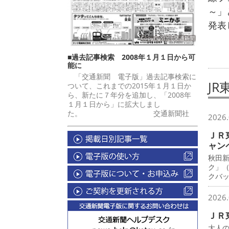
～」
発表
■過去記事検索 2008年１月１日から可
能に
「交通新聞 電子版」過去記事検索に
JR
ついて、これまでの2015年１月１日か
ら、新たに７年分を追加し、「2008年
１月１日から」に拡大しまし
た。 交通新聞社
2026.
ＪＲ
ャン
秋田
ク」
クバ
2026.
ＪＲ
大人