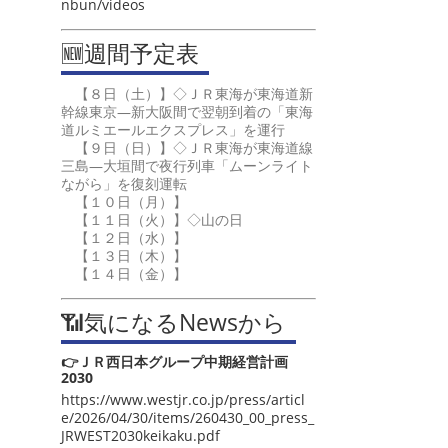
nbun/videos
🆕週間予定表
【８日（土）】◇ＪＲ東海が東海道新
幹線東京―新大阪間で翌朝到着の「東海
道ルミエールエクスプレス」を運行
【９日（日）】◇ＪＲ東海が東海道線
三島―大垣間で夜行列車「ムーンライト
ながら」を復刻運転
【１０日（月）】
【１１日（火）】◇山の日
【１２日（水）】
【１３日（木）】
【１４日（金）】
📶気になるNewsから
👉ＪＲ西日本グループ中期経営計画
2030
https://www.westjr.co.jp/press/articl
e/2026/04/30/items/260430_00_press_
JRWEST2030keikaku.pdf