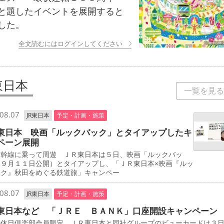
と題したイベントを展開すると
した。
全文読むにはログインしてください
東日本
一覧を見る
08.07
JR東日本
予定・計画・施策
東日本 映画「ルックバック」とタイアップしたキ
ペーン展開
新幹線に乗って周遊 ＪＲ東日本は５日、映画「ルックバッ
（９月１１日公開）とタイアップし、「ＪＲ東日本×映画『ルッ
ック』秋田をめぐる鉄道旅」キャンペー
08.07
JR東日本
予定・計画・施策
東日本など 「ＪＲＥ ＢＡＮＫ」口座開設キャンペーン
の休日倶楽部会員限定 ＪＲ東日本と同社グループのビューカードは３