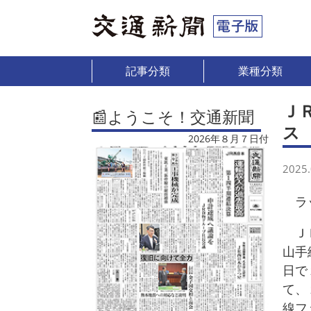
記事分類
業種分類
Ｊ
📰ようこそ！交通新聞
ス
2026年８月７日付
2025.
ラッ
ＪＲ
山手
日で
て、
線フ