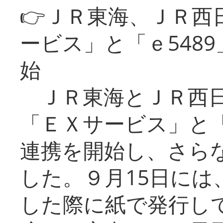
👉ＪＲ東海、ＪＲ西
ービス」と「ｅ548
始
ＪＲ東海とＪＲ西日
「ＥＸサービス」と「
連携を開始し、さら
した。９月15日には
した際に紙で発行し