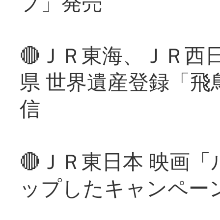
プ」発売
🔴ＪＲ東海、ＪＲ西
県 世界遺産登録「飛
信
🔴ＪＲ東日本 映画
ップしたキャンペー