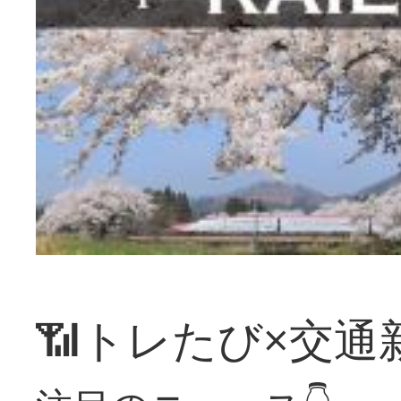
📶トレたび×交通