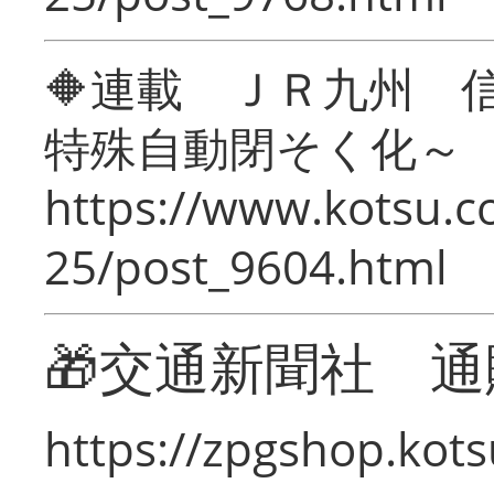
🔶連載 ＪＲ九州 
特殊自動閉そく化～
https://www.kotsu.c
25/post_9604.html
🎁交通新聞社 通
https://zpgshop.kots