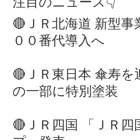
注目のニュース👇
🔴ＪＲ北海道 新型
００番代導入へ
🔴ＪＲ東日本 傘寿
の一部に特別塗装
🔴ＪＲ四国 「ＪＲ