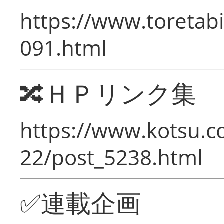
https://www.toretabi
091.html
🔀ＨＰリンク集
https://www.kotsu.c
22/post_5238.html
✅連載企画