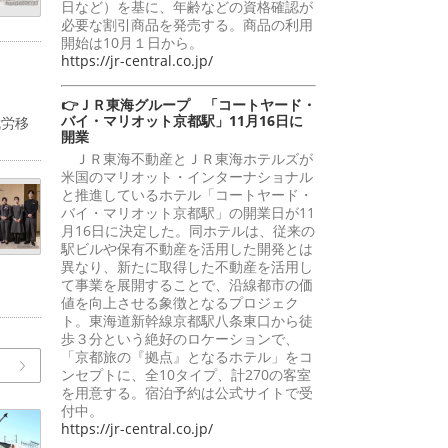
日など）を基に、年齢などの資格確認が
必要な割引商品を発売する。商品の利用
開始は10月１日から。
https://jr-central.co.jp/
👉ＪＲ東海グループ 「コートヤード・
バイ・マリオット京都駅」11月16日に
就労移
開業
ＪＲ東海不動産とＪＲ東海ホテルズが
米国のマリオット・インターナショナル
と推進しているホテル「コートヤード・
バイ・マリオット京都駅」の開業日が11
月16日に決定した。同ホテルは、従来の
駅ビルや保有不動産を活用した開発とは
異なり、新たに取得した不動産を活用し
て事業を展開することで、沿線都市の価
値を向上させる象徴となるプロジェク
ト。東海道新幹線京都駅八条東口から徒
歩３分という絶好のロケーションで、
「京都旅の『拠点』となるホテル」をコ
ンセプトに、全10タイプ、計270の客室
を用意する。宿泊予約は公式サイトで受
付中。
https://jr-central.co.jp/