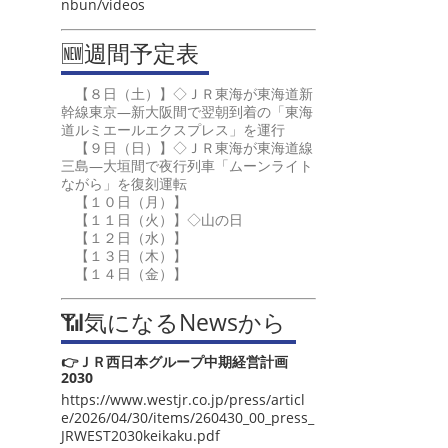
nbun/videos
🆕週間予定表
【８日（土）】◇ＪＲ東海が東海道新
幹線東京―新大阪間で翌朝到着の「東海
道ルミエールエクスプレス」を運行
【９日（日）】◇ＪＲ東海が東海道線
三島―大垣間で夜行列車「ムーンライト
ながら」を復刻運転
【１０日（月）】
【１１日（火）】◇山の日
【１２日（水）】
【１３日（木）】
【１４日（金）】
📶気になるNewsから
👉ＪＲ西日本グループ中期経営計画
2030
https://www.westjr.co.jp/press/articl
e/2026/04/30/items/260430_00_press_
JRWEST2030keikaku.pdf