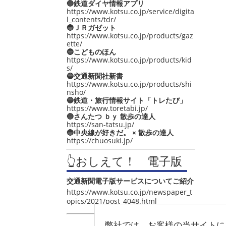
🔵鉄道ダイヤ情報アプリ
https://www.kotsu.co.jp/service/digita
l_contents/tdr/
🔵ＪＲガゼット
https://www.kotsu.co.jp/products/gaz
ette/
🔵こどものほん
https://www.kotsu.co.jp/products/kid
s/
🔵交通新聞社新書
https://www.kotsu.co.jp/products/shi
nsho/
🔵鉄道・旅行情報サイト「トレたび」
https://www.toretabi.jp/
🔵さんたつ ｂｙ 散歩の達人
https://san-tatsu.jp/
🔵中央線が好きだ。 × 散歩の達人
https://chuosuki.jp/
👆おしえて！ 電子版
交通新聞電子版サービスについてご紹介
https://www.kotsu.co.jp/newspaper_t
opics/2021/post_4048.html
弊社では、お客様の当サイトに