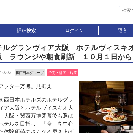
詳細検索
ログイン
運営
テルグランヴィア大阪 ホテルヴィスキ
阪 ラウンジや朝食刷新 １０月１日から
10.02
JR西日本グループ
予定・計画・施策
フター万博〟見据え
西日本ホテルズのホテルグラ
ィア大阪とホテルヴィスキオ大
、大阪・関西万博閉幕後も選ば
ホテルを目指し、「食」を中心
た体験価値のさらなる磨き上げ