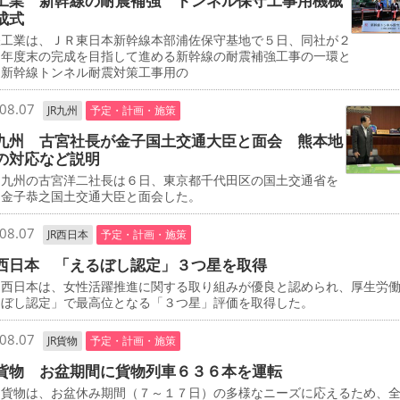
工業 新幹線の耐震補強 トンネル保守工事用機械
成式
工業は、ＪＲ東日本新幹線本部浦佐保守基地で５日、同社が２
０年度末の完成を目指して進める新幹線の耐震補強工事の一環と
、新幹線トンネル耐震対策工事用の
08.07
JR九州
予定・計画・施策
九州 古宮社長が金子国土交通大臣と面会 熊本地
の対応など説明
九州の古宮洋二社長は６日、東京都千代田区の国土交通省を
、金子恭之国土交通大臣と面会した。
08.07
JR西日本
予定・計画・施策
西日本 「えるぼし認定」３つ星を取得
西日本は、女性活躍推進に関する取り組みが優良と認められ、厚生労
るぼし認定」で最高位となる「３つ星」評価を取得した。
08.07
JR貨物
予定・計画・施策
貨物 お盆期間に貨物列車６３６本を運転
貨物は、お盆休み期間（７～１７日）の多様なニーズに応えるため、