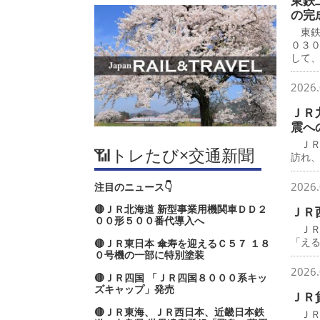
東鉄
の完
東鉄
０３
して
2026.
ＪＲ
震へ
ＪＲ
📶トレたび×交通新聞
訪れ
2026.
注目のニュース👇
🔴ＪＲ北海道 新型事業用機関車ＤＤ２
ＪＲ
００形５００番代導入へ
ＪＲ
「え
🔴ＪＲ東日本 傘寿を迎えるＣ５７ １８
０号機の一部に特別塗装
2026.
🔴ＪＲ四国 「ＪＲ四国８０００系キッ
ズキャップ」発売
ＪＲ
🔴ＪＲ東海、ＪＲ西日本、近畿日本鉄
ＪＲ