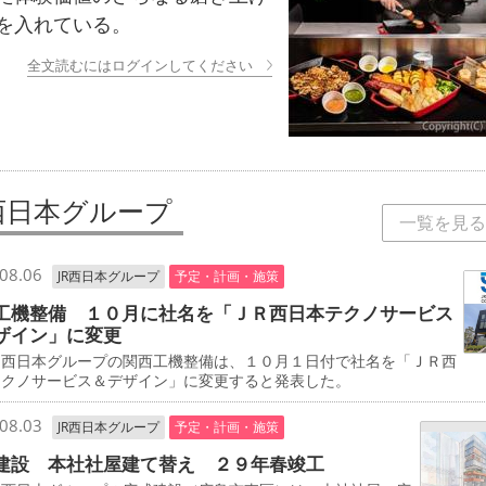
を入れている。
全文読むにはログインしてください
R西日本グループ
一覧を見る
08.06
JR西日本グループ
予定・計画・施策
工機整備 １０月に社名を「ＪＲ西日本テクノサービス
ザイン」に変更
西日本グループの関西工機整備は、１０月１日付で社名を「ＪＲ西
テクノサービス＆デザイン」に変更すると発表した。
08.03
JR西日本グループ
予定・計画・施策
建設 本社社屋建て替え ２９年春竣工