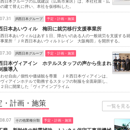
西日本グループの広成建設（広島市東区）は、本社社屋・広
ルの建て替えに伴い、本社を仮移転した。
07.31
JR西日本グループ
予定・計画・施策
西日本あいウィル 梅田に就労移行支援事業所
西日本あいウィルはあす１日、障がいのある人の一般就労を支援する
援事業所「ＪＲ西日本あいウィルトレイン 大阪梅田」を開所する。
07.30
JR西日本グループ
予定・計画・施策
西日本ヴィアイン ホテルスタッフの声から生まれ
制服導入
合わせ自由／個性や価値観を尊重 ＪＲ西日本ヴィアインは、
のヴィアインホテルで勤務するスタッフの制服を全面刷新し、
２２日に開業した「ヴィアインプライム
定・計画・施策
一覧を見る
08.07
その他業種分類
予定・計画・施策