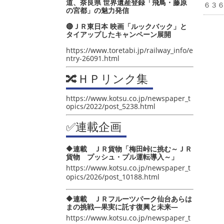
道、奈良県 世界遺産登録「飛鳥・藤原
６３
の宮都」の魅力発信
🔴ＪＲ東日本 映画「ルックバック」と
タイアップしたキャンペーン展開
https://www.toretabi.jp/railway_info/e
ntry-26091.html
🔀ＨＰリンク集
https://www.kotsu.co.jp/newspaper_t
opics/2022/post_5238.html
✅連載企画
🔶連載 ＪＲ貨物「梅田峠に挑む～ＪＲ
貨物 プッシュ・プル運転導入～」
https://www.kotsu.co.jp/newspaper_t
opics/2026/post_10188.html
🔶連載 ＪＲフルーツパーク仙台あらは
まの挑戦―果実に託す復興と未来―
https://www.kotsu.co.jp/newspaper_t