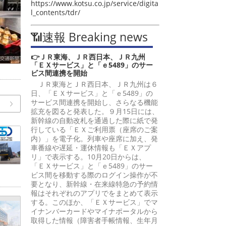
https://www.kotsu.co.jp/service/digita
l_contents/tdr/
📶速報 Breaking news
👉ＪＲ東海、ＪＲ西日本、ＪＲ九州
「ＥＸサービス」と「ｅ5489」のサー
ビス間連携を開始
ＪＲ東海とＪＲ西日本、ＪＲ九州は６
日、「ＥＸサービス」と「ｅ5489」の
サービス間連携を開始し、さらなる機能
拡充を図ると発表した。９月15日には、
新幹線の自動改札を通過した際に紙で発
行している「ＥＸご利用票（座席のご案
内）」を電子化。列車や座席に加え、発
車番線や遅延・運休情報も「ＥＸアプ
リ」で表示する。10月20日からは、
「ＥＸサービス」と「ｅ5489」のサー
ビス間を移動する際のログイン操作が不
要となり、新幹線・在来線特急の予約情
報はそれぞれのアプリでをまとめて表示
する。このほか、「ＥＸサービス」でマ
イナンバーカードやマイナポータルから
取得した情報（障害者手帳情報、生年月