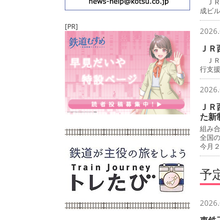
ＪＲ
成ビ
[PR]
2026.
ＪＲ
ＪＲ
行支
2026.
ＪＲ
た新
組み
全国
今月
予
2026.