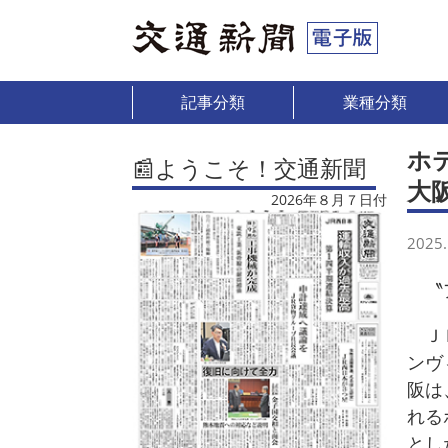
記事分類
業種分類
ホ
📰ようこそ！交通新聞
大
2026年８月７日付
2025.
〝ア
ＪＲ
ンヴ
阪は
れる
とし