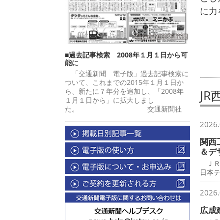
に力
■過去記事検索 2008年１月１日から可
能に
「交通新聞 電子版」過去記事検索に
ついて、これまでの2015年１月１日か
ら、新たに７年分を追加し、「2008年
J
１月１日から」に拡大しまし
た。 交通新聞社
2026.
関西
＆デ
ＪＲ
日本
2026.
広成