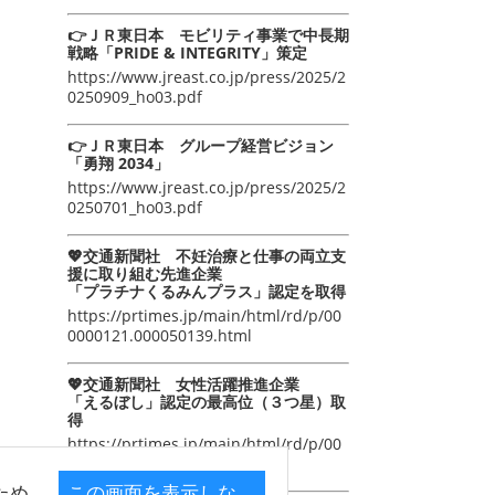
👉ＪＲ東日本 モビリティ事業で中長期
戦略「PRIDE & INTEGRITY」策定
https://www.jreast.co.jp/press/2025/2
0250909_ho03.pdf
👉ＪＲ東日本 グループ経営ビジョン
「勇翔 2034」
https://www.jreast.co.jp/press/2025/2
0250701_ho03.pdf
💖交通新聞社 不妊治療と仕事の両立支
援に取り組む先進企業
「プラチナくるみんプラス」認定を取得
https://prtimes.jp/main/html/rd/p/00
0000121.000050139.html
💖交通新聞社 女性活躍推進企業
「えるぼし」認定の最高位（３つ星）取
得
https://prtimes.jp/main/html/rd/p/00
0000105.000050139.html
ため
この画面を表示しな