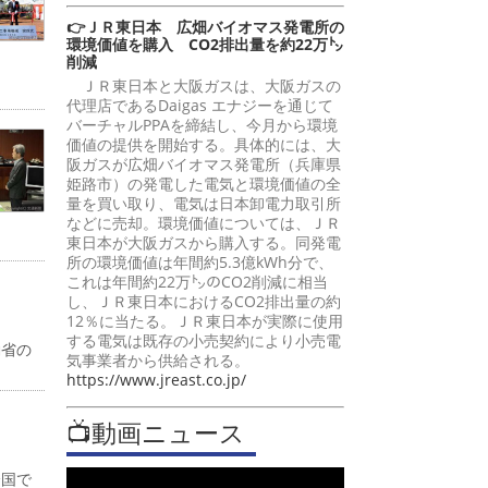
👉ＪＲ東日本 広畑バイオマス発電所の
環境価値を購入 CO2排出量を約22万㌧
削減
ＪＲ東日本と大阪ガスは、大阪ガスの
代理店であるDaigas エナジーを通じて
バーチャルPPAを締結し、今月から環境
価値の提供を開始する。具体的には、大
阪ガスが広畑バイオマス発電所（兵庫県
姫路市）の発電した電気と環境価値の全
量を買い取り、電気は日本卸電力取引所
などに売却。環境価値については、ＪＲ
東日本が大阪ガスから購入する。同発電
所の環境価値は年間約5.3億kWh分で、
これは年間約22万㌧のCO2削減に相当
し、ＪＲ東日本におけるCO2排出量の約
12％に当たる。ＪＲ東日本が実際に使用
する電気は既存の小売契約により小売電
働省の
気事業者から供給される。
https://www.jreast.co.jp/
📺動画ニュース
全国で