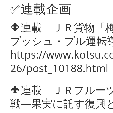
✅連載企画
🔶連載 ＪＲ貨物
プッシュ・プル運転
https://www.kotsu.c
26/post_10188.html
🔶連載 ＪＲフルー
戦―果実に託す復興