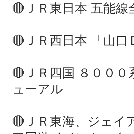
🔴ＪＲ東日本 五能
🔴ＪＲ西日本 「山
🔴ＪＲ四国 ８００
ューアル
🔴ＪＲ東海、ジェイ