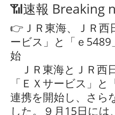
📶速報 Breaking 
👉ＪＲ東海、ＪＲ西
ービス」と「ｅ548
始
ＪＲ東海とＪＲ西日
「ＥＸサービス」と「
連携を開始し、さら
した。９月15日には