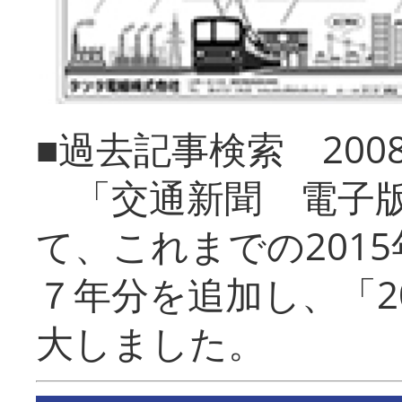
■過去記事検索 20
「交通新聞 電子版
て、これまでの201
７年分を追加し、「2
大しました