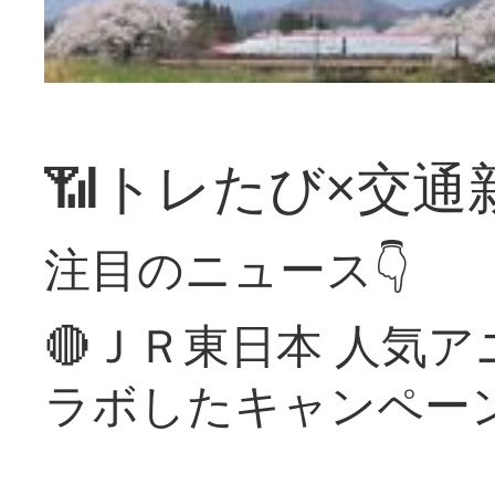
📶トレたび×交通
注目のニュース👇
🔴ＪＲ東日本 人気
ラボしたキャンペー