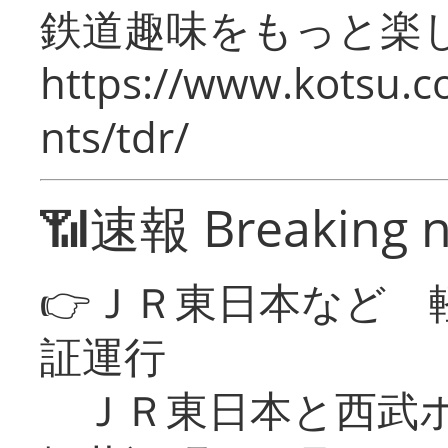
鉄道趣味をもっと楽
https://www.kotsu.co
nts/tdr/
📶速報 Breaking 
👉ＪＲ東日本など 
証運行
ＪＲ東日本と西武ホ