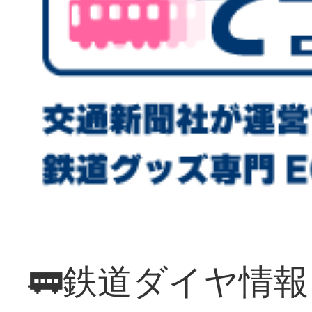
🚃鉄道ダイヤ情