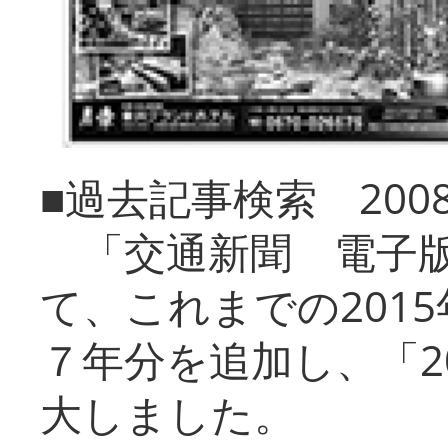
■過去記事検索 20
「交通新聞 電子版
て、これまでの201
７年分を追加し、「2
大しました