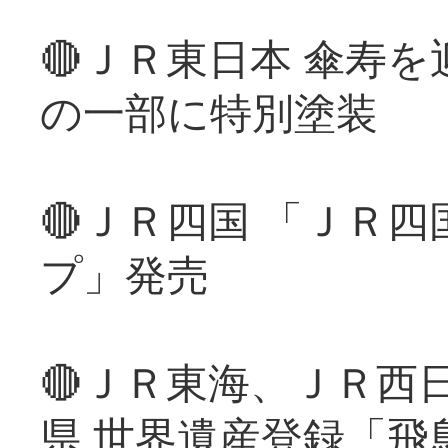
🔴ＪＲ東日本 傘寿
の一部に特別塗装
🔴ＪＲ四国 「ＪＲ
プ」発売
🔴ＪＲ東海、ＪＲ西
県 世界遺産登録「飛