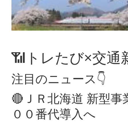
📶トレたび×交通
注目のニュース👇
🔴ＪＲ北海道 新型
００番代導入へ