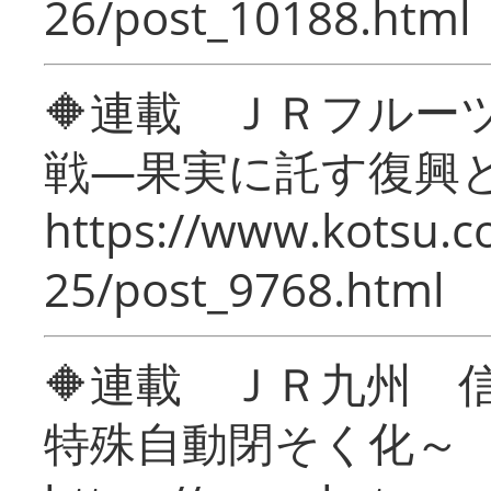
26/post_10188.html
🔶連載 ＪＲフルー
戦―果実に託す復興
https://www.kotsu.c
25/post_9768.html
🔶連載 ＪＲ九州 
特殊自動閉そく化～