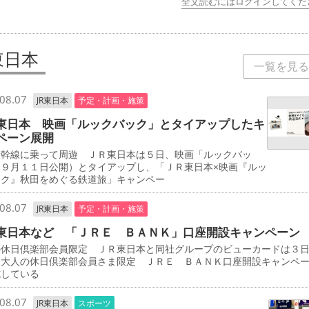
全文読むにはログインしてくだ
東日本
一覧を見る
08.07
JR東日本
予定・計画・施策
東日本 映画「ルックバック」とタイアップしたキ
ペーン展開
新幹線に乗って周遊 ＪＲ東日本は５日、映画「ルックバッ
（９月１１日公開）とタイアップし、「ＪＲ東日本×映画『ルッ
ック』秋田をめぐる鉄道旅」キャンペー
08.07
JR東日本
予定・計画・施策
東日本など 「ＪＲＥ ＢＡＮＫ」口座開設キャンペーン
の休日倶楽部会員限定 ＪＲ東日本と同社グループのビューカードは３
「大人の休日倶楽部会員さま限定 ＪＲＥ ＢＡＮＫ口座開設キャンペ
施している
08.07
JR東日本
スポーツ