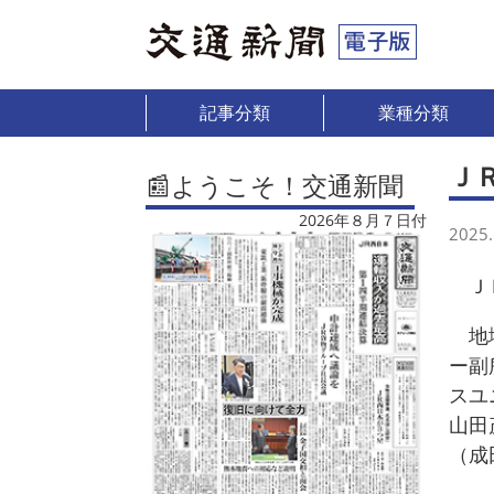
記事分類
業種分類
Ｊ
📰ようこそ！交通新聞
2026年８月７日付
2025.
ＪＲ
地域
ー副
スユ
山田
（成