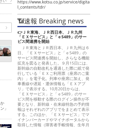
さい
https://www.kotsu.co.jp/service/digita
l_contents/tdr/
📶速報 Breaking news
👉ＪＲ東海、ＪＲ西日本、ＪＲ九州
「ＥＸサービス」と「ｅ5489」のサー
ビス間連携を開始
ＪＲ東海とＪＲ西日本、ＪＲ九州は６
日、「ＥＸサービス」と「ｅ5489」の
サービス間連携を開始し、さらなる機能
拡充を図ると発表した。９月15日には、
新幹線の自動改札を通過した際に紙で発
行している「ＥＸご利用票（座席のご案
内）」を電子化。列車や座席に加え、発
車番線や遅延・運休情報も「ＥＸアプ
リ」で表示する。10月20日からは、
「ＥＸサービス」と「ｅ5489」のサー
ビス間を移動する際のログイン操作が不
日か
要となり、新幹線・在来線特急の予約情
ーン」
報はそれぞれのアプリでをまとめて表示
する。このほか、「ＥＸサービス」でマ
イナンバーカードやマイナポータルから
取得した情報（障害者手帳情報、生年月