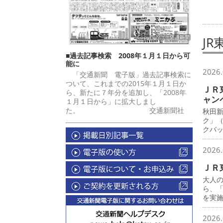
JR
■過去記事検索 2008年１月１日から可
能に
2026.
「交通新聞 電子版」過去記事検索に
ついて、これまでの2015年１月１日か
ＪＲ
ら、新たに７年分を追加し、「2008年
ャン
１月１日から」に拡大しまし
た。 交通新聞社
秋田
ク」
クバ
2026.
ＪＲ
大人
ら、
を実
2026.