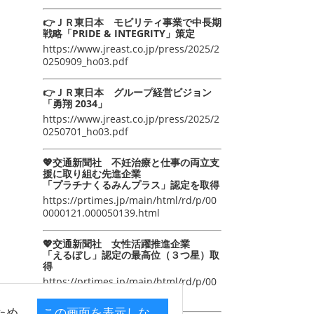
👉ＪＲ東日本 モビリティ事業で中長期
戦略「PRIDE & INTEGRITY」策定
https://www.jreast.co.jp/press/2025/2
0250909_ho03.pdf
👉ＪＲ東日本 グループ経営ビジョン
「勇翔 2034」
https://www.jreast.co.jp/press/2025/2
0250701_ho03.pdf
💖交通新聞社 不妊治療と仕事の両立支
援に取り組む先進企業
「プラチナくるみんプラス」認定を取得
https://prtimes.jp/main/html/rd/p/00
0000121.000050139.html
💖交通新聞社 女性活躍推進企業
「えるぼし」認定の最高位（３つ星）取
得
https://prtimes.jp/main/html/rd/p/00
0000105.000050139.html
ため
この画面を表示しな