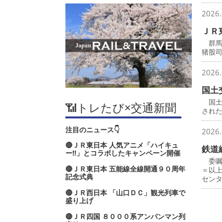
2026.
ＪＲ
群馬
猪股
2026.
国土
国土
📶トレたび×交通新聞
され
注目のニュース👇
2026.
🔴ＪＲ東日本 人気アニメ「ハイキュ
鉄道
ー‼」とコラボしたキャンペーン開催
委嘱
🔴ＪＲ東日本 五能線全線開通９０周年
＝以
記念式典
セン
🔴ＪＲ西日本 「山口ＤＣ」観光列車で
盛り上げ
🔴ＪＲ四国 ８０００系アンパンマン列