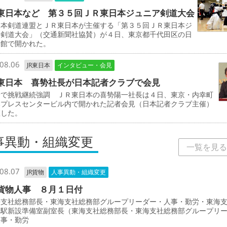
東日本など 第３５回ＪＲ東日本ジュニア剣道大会
本剣道連盟とＪＲ東日本が主催する「第３５回ＪＲ東日本ジ
ア剣道大会」（交通新聞社協賛）が４日、東京都千代田区の日
道館で開かれた。
08.06
JR東日本
インタビュー・会見
東日本 喜㔟社長が日本記者クラブで会見
野で挑戦継続強調 ＪＲ東日本の喜㔟陽一社長は４日、東京・内幸町
本プレスセンタービル内で開かれた記者会見（日本記者クラブ主催）
壇した。
事異動・組織変更
一覧を見る
08.07
JR貨物
人事異動・組織変更
貨物人事 ８月１日付
支社総務部長・東海支社総務部グループリーダー・人事・勤労・東海
物駅新設準備室副室長（東海支社総務部長・東海支社総務部グループリ
人事・勤労