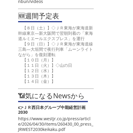
nbun/videos
🆕週間予定表
【８日（土）】◇ＪＲ東海が東海道新
幹線東京―新大阪間で翌朝到着の「東海
道ルミエールエクスプレス」を運行
【９日（日）】◇ＪＲ東海が東海道線
三島―大垣間で夜行列車「ムーンライト
ながら」を復刻運転
【１０日（月）】
【１１日（火）】◇山の日
【１２日（水）】
【１３日（木）】
【１４日（金）】
📶気になるNewsから
👉ＪＲ西日本グループ中期経営計画
2030
https://www.westjr.co.jp/press/articl
e/2026/04/30/items/260430_00_press_
JRWEST2030keikaku.pdf