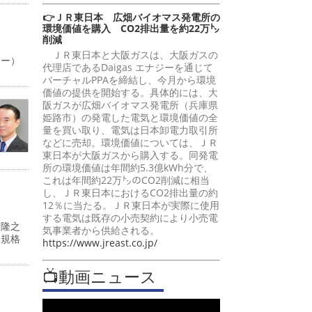
👉ＪＲ東日本 広畑バイオマス発電所の
環境価値を購入 CO2排出量を約22万㌧
削減
ＪＲ東日本と大阪ガスは、大阪ガスの
ャー）
代理店であるDaigas エナジーを通じて
バーチャルPPAを締結し、今月から環境
価値の提供を開始する。具体的には、大
阪ガスが広畑バイオマス発電所（兵庫県
姫路市）の発電した電気と環境価値の全
量を買い取り、電気は日本卸電力取引所
などに売却。環境価値については、ＪＲ
東日本が大阪ガスから購入する。同発電
所の環境価値は年間約5.3億kWh分で、
これは年間約22万㌧のCO2削減に相当
し、ＪＲ東日本におけるCO2排出量の約
12％に当たる。ＪＲ東日本が実際に使用
する電気は既存の小売契約により小売電
峰隆之
気事業者から供給される。
際規格
https://www.jreast.co.jp/
📺動画ニュース