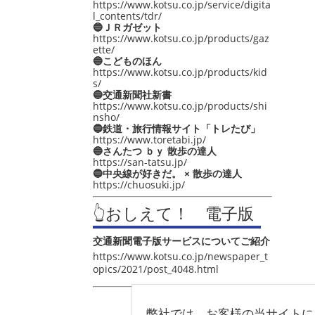
https://www.kotsu.co.jp/service/digita
l_contents/tdr/
🔵ＪＲガゼット
https://www.kotsu.co.jp/products/gaz
ette/
🔵こどものほん
https://www.kotsu.co.jp/products/kid
s/
🔵交通新聞社新書
https://www.kotsu.co.jp/products/shi
nsho/
🔵鉄道・旅行情報サイト「トレたび」
https://www.toretabi.jp/
🔵さんたつ ｂｙ 散歩の達人
https://san-tatsu.jp/
🔵中央線が好きだ。 × 散歩の達人
https://chuosuki.jp/
👆おしえて！ 電子版
交通新聞電子版サービスについてご紹介
https://www.kotsu.co.jp/newspaper_t
opics/2021/post_4048.html
弊社では、お客様の当サイトに