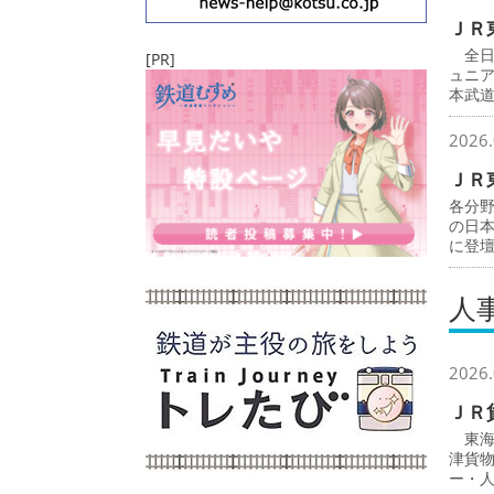
ＪＲ
全日
[PR]
ュニ
本武
2026.
ＪＲ
各分
の日
に登
人
2026.
ＪＲ
東海
津貨
ー・