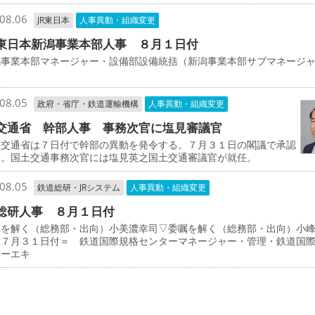
08.06
JR東日本
人事異動・組織変更
東日本新潟事業本部人事 ８月１日付
事業本部マネージャー・設備部設備統括（新潟事業本部サブマネージ
司
08.05
政府・省庁・鉄道運輸機構
人事異動・組織変更
交通省 幹部人事 事務次官に塩見審議官
交通省は７日付で幹部の異動を発令する。７月３１日の閣議で承認
た。国土交通事務次官には塩見英之国土交通審議官が就任。
08.05
鉄道総研・JRシステム
人事異動・組織変更
総研人事 ８月１日付
を解く（総務部・出向）小美濃幸司▽委嘱を解く（総務部・出向）小
上７月３１日付＝ 鉄道国際規格センターマネージャー・管理・鉄道国
ターエキ