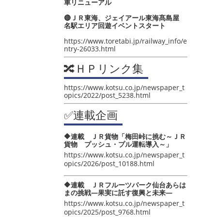
車リニューアル
🔴ＪＲ東海、ジェイアール東海髙島屋
名駅エリア回遊イベントスタート
https://www.toretabi.jp/railway_info/e
ntry-26033.html
🔀ＨＰリンク集
https://www.kotsu.co.jp/newspaper_t
opics/2022/post_5238.html
✅連載企画
🔶連載 ＪＲ貨物「梅田峠に挑む～ＪＲ
貨物 プッシュ・プル運転導入～」
https://www.kotsu.co.jp/newspaper_t
opics/2026/post_10188.html
🔶連載 ＪＲフルーツパーク仙台あらは
まの挑戦―果実に託す復興と未来―
https://www.kotsu.co.jp/newspaper_t
opics/2025/post_9768.html