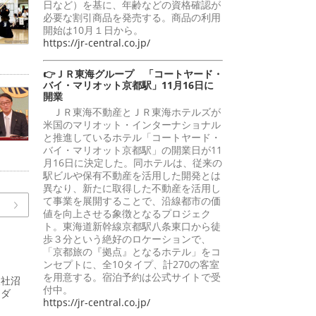
日など）を基に、年齢などの資格確認が
必要な割引商品を発売する。商品の利用
開始は10月１日から。
https://jr-central.co.jp/
👉ＪＲ東海グループ 「コートヤード・
バイ・マリオット京都駅」11月16日に
開業
ＪＲ東海不動産とＪＲ東海ホテルズが
米国のマリオット・インターナショナル
と推進しているホテル「コートヤード・
バイ・マリオット京都駅」の開業日が11
月16日に決定した。同ホテルは、従来の
駅ビルや保有不動産を活用した開発とは
異なり、新たに取得した不動産を活用し
て事業を展開することで、沿線都市の価
値を向上させる象徴となるプロジェク
ト。東海道新幹線京都駅八条東口から徒
歩３分という絶好のロケーションで、
「京都旅の『拠点』となるホテル」をコ
ンセプトに、全10タイプ、計270の客室
を用意する。宿泊予約は公式サイトで受
支社沼
付中。
ーダ
https://jr-central.co.jp/