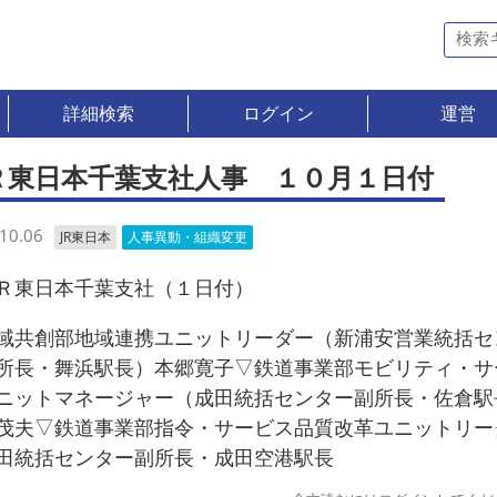
詳細検索
ログイン
運営
Ｒ東日本千葉支社人事 １０月１日付
10.06
JR東日本
人事異動・組織変更
東日本千葉支社（１日付）
共創部地域連携ユニットリーダー（新浦安営業統括セ
所長・舞浜駅長）本郷寛子▽鉄道事業部モビリティ・サ
ニットマネージャー（成田統括センター副所長・佐倉駅
茂夫▽鉄道事業部指令・サービス品質改革ユニットリー
田統括センター副所長・成田空港駅長