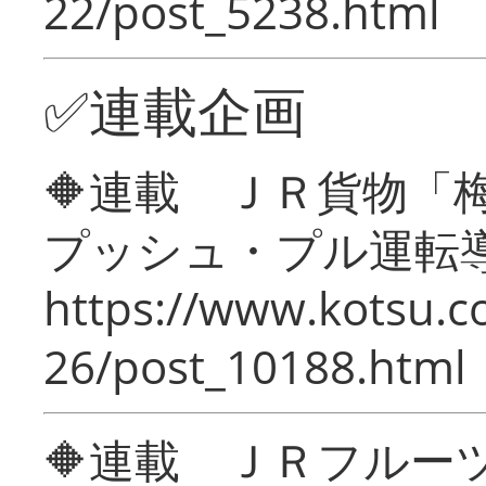
22/post_5238.html
✅連載企画
🔶連載 ＪＲ貨物
プッシュ・プル運転
https://www.kotsu.c
26/post_10188.html
🔶連載 ＪＲフルー