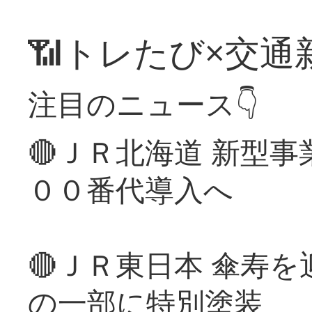
📶トレたび×交通
注目のニュース👇
🔴ＪＲ北海道 新型
００番代導入へ
🔴ＪＲ東日本 傘寿
の一部に特別塗装