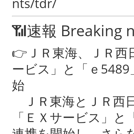
nts/tdr/
📶速報 Breaking 
👉ＪＲ東海、ＪＲ西
ービス」と「ｅ548
始
ＪＲ東海とＪＲ西日
「ＥＸサービス」と「
連携を開始し、さら