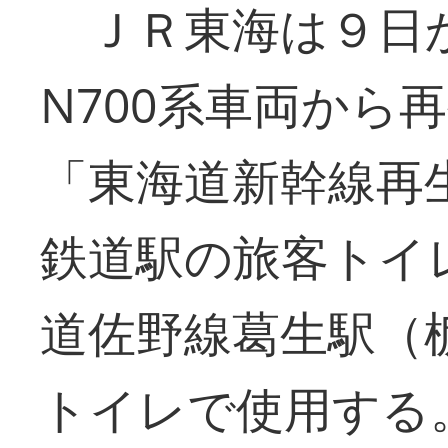
ＪＲ東海は９日
N700系車両から
「東海道新幹線再
鉄道駅の旅客トイ
道佐野線葛生駅（
トイレで使用する