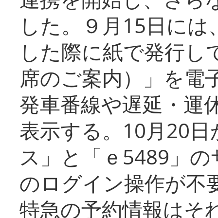
した。９月15日には
した際に紙で発行し
席のご案内）」を電
発車番線や遅延・運
表示する。10月20
ス」と「ｅ5489」
のログイン操作が不
特急の予約情報はそ