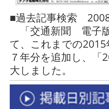
■過去記事検索 20
「交通新聞 電子版
て、これまでの201
７年分を追加し、「2
大しました