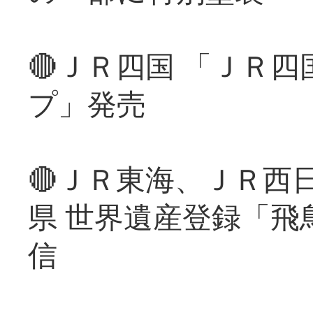
🔴ＪＲ四国 「ＪＲ
プ」発売
🔴ＪＲ東海、ＪＲ西
県 世界遺産登録「飛
信