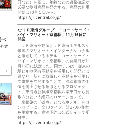
日など）を基に、年齢などの資格確認が
必要な割引商品を発売する。商品の利用
開始は10月１日から。
https://jr-central.co.jp/
👉ＪＲ東海グループ 「コートヤード・
バイ・マリオット京都駅」11月16日に
調べ
開業
ＪＲ東海不動産とＪＲ東海ホテルズが
海外渡
米国のマリオット・インターナショナル
と推進しているホテル「コートヤード・
バイ・マリオット京都駅」の開業日が11
月16日に決定した。同ホテルは、従来の
駅ビルや保有不動産を活用した開発とは
異なり、新たに取得した不動産を活用し
て事業を展開することで、沿線都市の価
値を向上させる象徴となるプロジェク
ト。東海道新幹線京都駅八条東口から徒
歩３分という絶好のロケーションで、
「京都旅の『拠点』となるホテル」をコ
ンセプトに、全10タイプ、計270の客室
を用意する。宿泊予約は公式サイトで受
付中。
https://jr-central.co.jp/