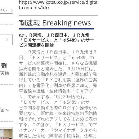
https://www.kotsu.co.jp/service/digita
l_contents/tdr/
さい
📶速報 Breaking news
👉ＪＲ東海、ＪＲ西日本、ＪＲ九州
「ＥＸサービス」と「ｅ5489」のサー
ビス間連携を開始
ＪＲ東海とＪＲ西日本、ＪＲ九州は６
日、「ＥＸサービス」と「ｅ5489」の
サービス間連携を開始し、さらなる機能
８割
拡充を図ると発表した。９月15日には、
に実施
新幹線の自動改札を通過した際に紙で発
行している「ＥＸご利用票（座席のご案
内）」を電子化。列車や座席に加え、発
車番線や遅延・運休情報も「ＥＸアプ
リ」で表示する。10月20日からは、
「ＥＸサービス」と「ｅ5489」のサー
ビス間を移動する際のログイン操作が不
韓国へ
要となり、新幹線・在来線特急の予約情
報はそれぞれのアプリでをまとめて表示
する。このほか、「ＥＸサービス」でマ
イナンバーカードやマイナポータルから
取得した情報（障害者手帳情報、生年月