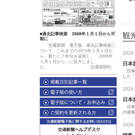
観
■過去記事検索 2008年１月１日から可
能に
「交通新聞 電子版」過去記事検索に
ついて、これまでの2015年１月１日か
2026.
ら、新たに７年分を追加し、「2008年
１月１日から」に拡大しまし
日本
た。 交通新聞社
日本
した
2026.
日本
日本
の送
2026.