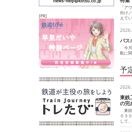
特集
「ア
向け
[PR]
えて
2026.
パス
今月
航に
予
2026.
東鉄
の完
東鉄
０３
して