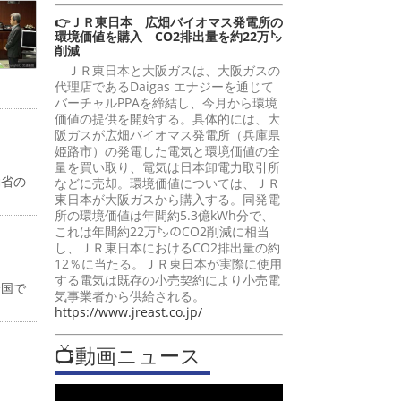
👉ＪＲ東日本 広畑バイオマス発電所の
環境価値を購入 CO2排出量を約22万㌧
削減
ＪＲ東日本と大阪ガスは、大阪ガスの
代理店であるDaigas エナジーを通じて
バーチャルPPAを締結し、今月から環境
価値の提供を開始する。具体的には、大
阪ガスが広畑バイオマス発電所（兵庫県
姫路市）の発電した電気と環境価値の全
量を買い取り、電気は日本卸電力取引所
働省の
などに売却。環境価値については、ＪＲ
東日本が大阪ガスから購入する。同発電
所の環境価値は年間約5.3億kWh分で、
これは年間約22万㌧のCO2削減に相当
し、ＪＲ東日本におけるCO2排出量の約
12％に当たる。ＪＲ東日本が実際に使用
する電気は既存の小売契約により小売電
全国で
気事業者から供給される。
https://www.jreast.co.jp/
📺動画ニュース