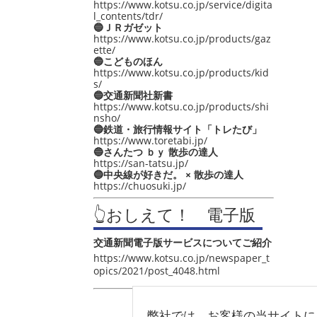
https://www.kotsu.co.jp/service/digita
l_contents/tdr/
🔵ＪＲガゼット
https://www.kotsu.co.jp/products/gaz
ette/
🔵こどものほん
https://www.kotsu.co.jp/products/kid
s/
🔵交通新聞社新書
https://www.kotsu.co.jp/products/shi
nsho/
🔵鉄道・旅行情報サイト「トレたび」
https://www.toretabi.jp/
🔵さんたつ ｂｙ 散歩の達人
https://san-tatsu.jp/
🔵中央線が好きだ。 × 散歩の達人
https://chuosuki.jp/
👆おしえて！ 電子版
交通新聞電子版サービスについてご紹介
https://www.kotsu.co.jp/newspaper_t
opics/2021/post_4048.html
弊社では、お客様の当サイトに