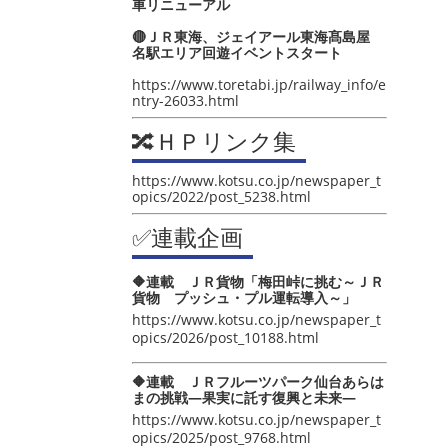
車リニューアル
🔴ＪＲ東海、ジェイアール東海髙島屋
名駅エリア回遊イベントスタート
https://www.toretabi.jp/railway_info/e
ntry-26033.html
🔀ＨＰリンク集
https://www.kotsu.co.jp/newspaper_t
opics/2022/post_5238.html
✅連載企画
🔶連載 ＪＲ貨物「梅田峠に挑む～ＪＲ
貨物 プッシュ・プル運転導入～」
https://www.kotsu.co.jp/newspaper_t
opics/2026/post_10188.html
🔶連載 ＪＲフルーツパーク仙台あらは
まの挑戦―果実に託す復興と未来―
https://www.kotsu.co.jp/newspaper_t
opics/2025/post_9768.html