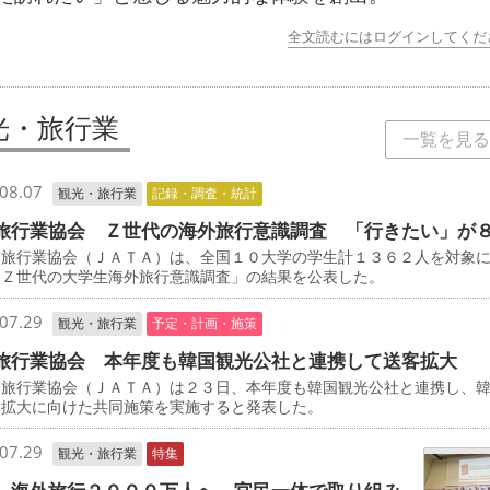
全文読むにはログインしてくだ
光・旅行業
一覧を見る
08.07
観光・旅行業
記録・調査・統計
旅行業協会 Ｚ世代の海外旅行意識調査 「行きたい」が
旅行業協会（ＪＡＴＡ）は、全国１０大学の学生計１３６２人を対象
「Ｚ世代の大学生海外旅行意識調査」の結果を公表した。
07.29
観光・旅行業
予定・計画・施策
旅行業協会 本年度も韓国観光公社と連携して送客拡大
旅行業協会（ＪＡＴＡ）は２３日、本年度も韓国観光公社と連携し、
客拡大に向けた共同施策を実施すると発表した。
07.29
観光・旅行業
特集