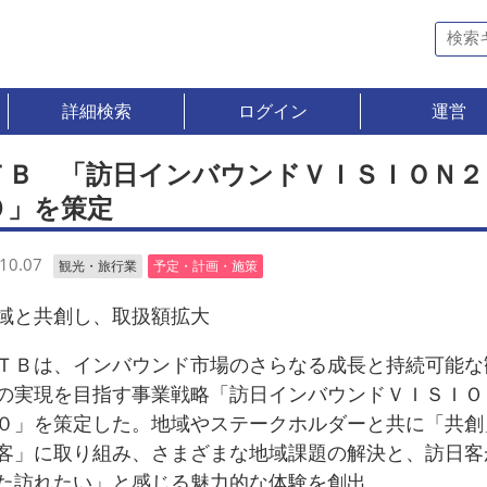
詳細検索
ログイン
運営
ＴＢ 「訪日インバウンドＶＩＳＩＯＮ２
０」を策定
10.07
観光・旅行業
予定・計画・施策
と共創し、取扱額拡大
Ｂは、インバウンド市場のさらなる成長と持続可能な
の実現を目指す事業戦略「訪日インバウンドＶＩＳＩＯ
０」を策定した。地域やステークホルダーと共に「共創
客」に取り組み、さまざまな地域課題の解決と、訪日客
た訪れたい」と感じる魅力的な体験を創出。