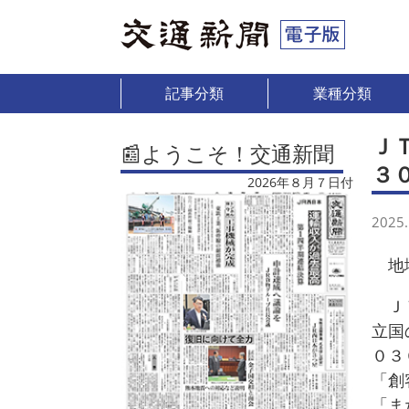
記事分類
業種分類
Ｊ
📰ようこそ！交通新聞
３
2026年８月７日付
2025.
地域
ＪＴ
立国
０３
「創
「ま