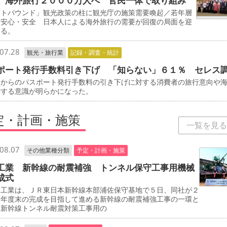
 海外旅行２０００万人へ 官民一体で取り組み
ウトバウンド」観光政策の柱に観光庁の施策需要喚起／若年層
／安心・安全 日本人による海外旅行の需要が回復の局面を迎
いる。
07.28
観光・旅行業
記録・調査・統計
ポート発行手数料引き下げ 「知らない」６１％ セレス
からのパスポート発行手数料の引き下げに対する消費者の旅行意向や
関する意識が明らかになった。
定・計画・施策
一覧を見る
08.07
その他業種分類
予定・計画・施策
工業 新幹線の耐震補強 トンネル保守工事用機械
成式
工業は、ＪＲ東日本新幹線本部浦佐保守基地で５日、同社が２
０年度末の完成を目指して進める新幹線の耐震補強工事の一環と
、新幹線トンネル耐震対策工事用の