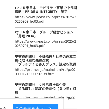
👉ＪＲ東日本 モビリティ事業で中長期
戦略「PRIDE & INTEGRITY」策定
https://www.jreast.co.jp/press/2025/2
0250909_ho03.pdf
👉ＪＲ東日本 グループ経営ビジョン
「勇翔 2034」
https://www.jreast.co.jp/press/2025/2
0250701_ho03.pdf
💖交通新聞社 不妊治療と仕事の両立支
援に取り組む先進企業
「プラチナくるみんプラス」認定を取得
https://prtimes.jp/main/html/rd/p/00
0000121.000050139.html
💖交通新聞社 女性活躍推進企業
「えるぼし」認定の最高位（３つ星）取
得
https://prtimes.jp/main/html/rd/p/00
0000105.000050139.html
ため
この画面を表示しな