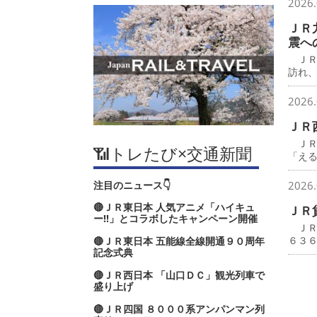
2026.
ＪＲ
震へ
ＪＲ
訪れ
2026.
ＪＲ
ＪＲ
📶トレたび×交通新聞
「え
注目のニュース👇
2026.
🔴ＪＲ東日本 人気アニメ「ハイキュ
ＪＲ
ー‼」とコラボしたキャンペーン開催
ＪＲ
６３
🔴ＪＲ東日本 五能線全線開通９０周年
記念式典
🔴ＪＲ西日本 「山口ＤＣ」観光列車で
盛り上げ
🔴ＪＲ四国 ８０００系アンパンマン列