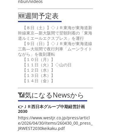
nbun/videos
🆕週間予定表
【８日（土）】◇ＪＲ東海が東海道新
幹線東京―新大阪間で翌朝到着の「東海
道ルミエールエクスプレス」を運行
【９日（日）】◇ＪＲ東海が東海道線
三島―大垣間で夜行列車「ムーンライト
ながら」を復刻運転
【１０日（月）】
【１１日（火）】◇山の日
【１２日（水）】
【１３日（木）】
【１４日（金）】
📶気になるNewsから
👉ＪＲ西日本グループ中期経営計画
2030
https://www.westjr.co.jp/press/articl
e/2026/04/30/items/260430_00_press_
JRWEST2030keikaku.pdf