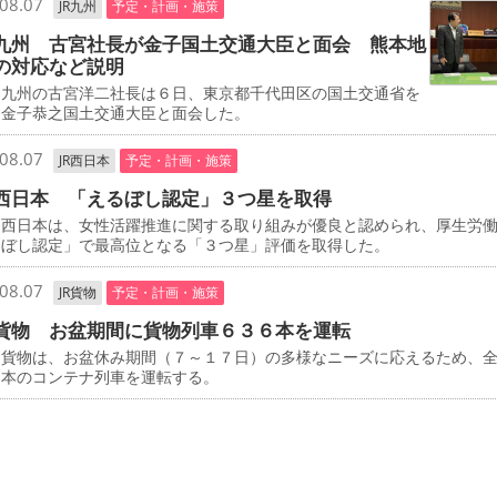
08.07
JR九州
予定・計画・施策
九州 古宮社長が金子国土交通大臣と面会 熊本地
の対応など説明
九州の古宮洋二社長は６日、東京都千代田区の国土交通省を
、金子恭之国土交通大臣と面会した。
08.07
JR西日本
予定・計画・施策
西日本 「えるぼし認定」３つ星を取得
西日本は、女性活躍推進に関する取り組みが優良と認められ、厚生労
るぼし認定」で最高位となる「３つ星」評価を取得した。
08.07
JR貨物
予定・計画・施策
貨物 お盆期間に貨物列車６３６本を運転
貨物は、お盆休み期間（７～１７日）の多様なニーズに応えるため、
６本のコンテナ列車を運転する。