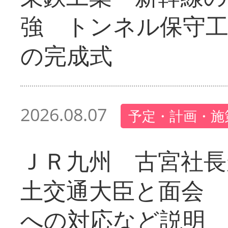
強 トンネル保守工
の完成式
2026.08.07
予定・計画・施
ＪＲ九州 古宮社長
土交通大臣と面会 
への対応など説明