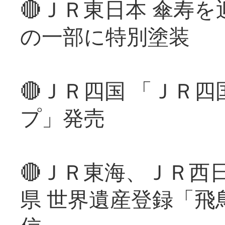
🔴ＪＲ東日本 傘寿
の一部に特別塗装
🔴ＪＲ四国 「ＪＲ
プ」発売
🔴ＪＲ東海、ＪＲ西
県 世界遺産登録「飛