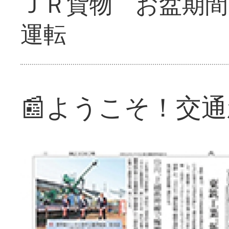
ＪＲ貨物 お盆期間
運転
📰ようこそ！交