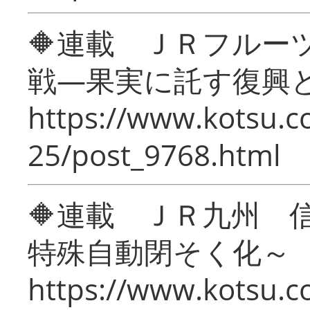
🔶連載 ＪＲフルー
戦―果実に託す復興
https://www.kotsu.c
25/post_9768.html
🔶連載 ＪＲ九州 
特殊自動閉そく化～
https://www.kotsu.c