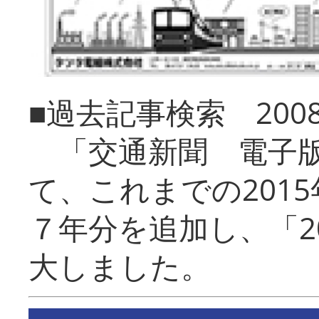
■過去記事検索 20
「交通新聞 電子版
て、これまでの201
７年分を追加し、「2
大しました