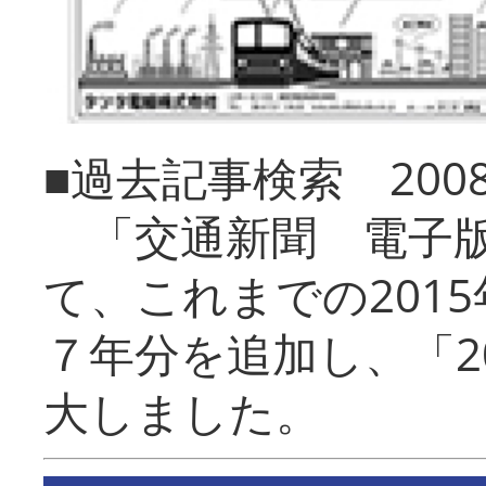
■過去記事検索 20
「交通新聞 電子版
て、これまでの201
７年分を追加し、「2
大しました