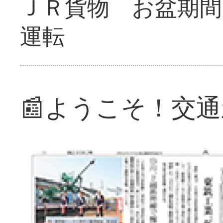
ＪＲ貨物 お盆期間
運転
📰ようこそ！交