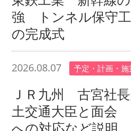
強 トンネル保守工
の完成式
2026.08.07
予定・計画・施
ＪＲ九州 古宮社長
土交通大臣と面会 
への対応など説明