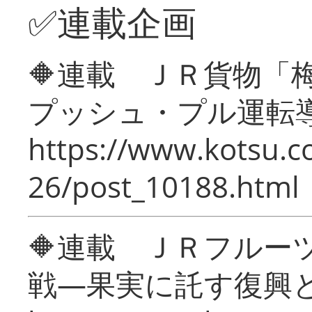
✅連載企画
🔶連載 ＪＲ貨物
プッシュ・プル運転
https://www.kotsu.c
26/post_10188.html
🔶連載 ＪＲフルー
戦―果実に託す復興