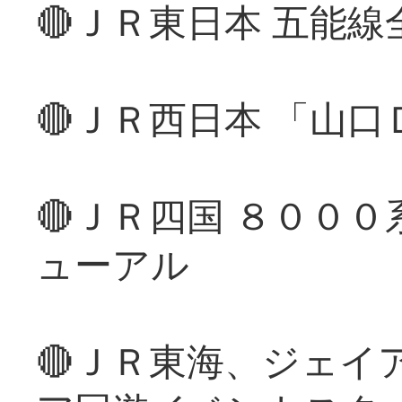
🔴ＪＲ東日本 五能
🔴ＪＲ西日本 「山
🔴ＪＲ四国 ８００
ューアル
🔴ＪＲ東海、ジェイ