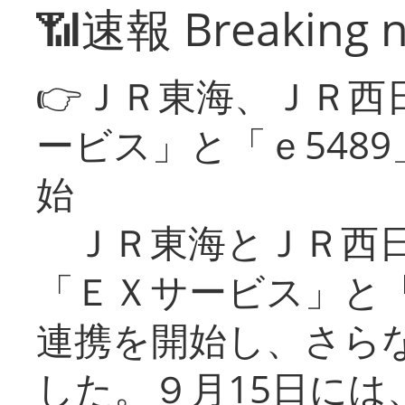
📶速報 Breaking 
👉ＪＲ東海、ＪＲ西
ービス」と「ｅ548
始
ＪＲ東海とＪＲ西日
「ＥＸサービス」と「
連携を開始し、さら
した。９月15日には