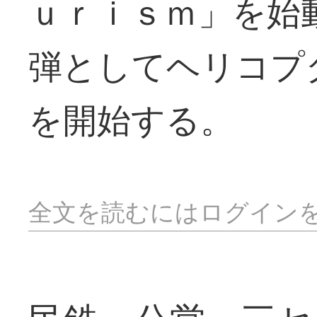
ｕｒｉｓｍ」を始
弾としてヘリコプ
を開始する。
全文を読むにはログイン