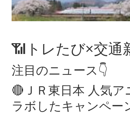
📶トレたび×交通
注目のニュース👇
🔴ＪＲ東日本 人気
ラボしたキャンペー