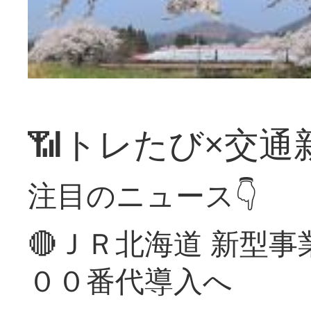
📶トレたび×交通
注目のニュース👇
🔴ＪＲ北海道 新型
００番代導入へ