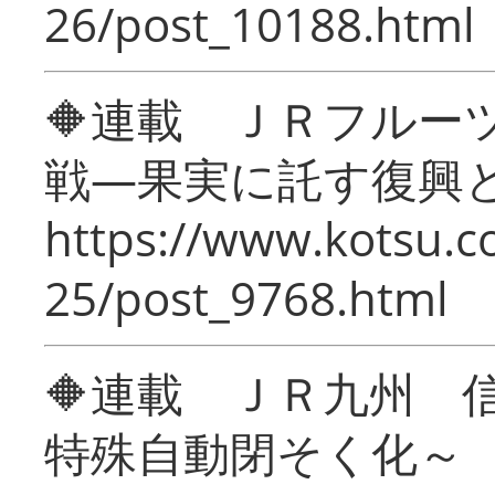
26/post_10188.html
🔶連載 ＪＲフルー
戦―果実に託す復興
https://www.kotsu.c
25/post_9768.html
🔶連載 ＪＲ九州 
特殊自動閉そく化～