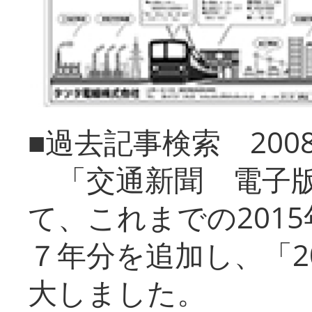
■過去記事検索 20
「交通新聞 電子版
て、これまでの201
７年分を追加し、「2
大しました