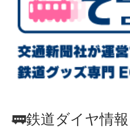
🚃鉄道ダイヤ情