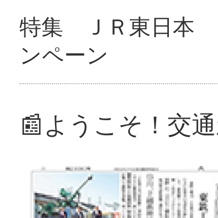
特集 ＪＲ東日本 
ンペーン
📰ようこそ！交