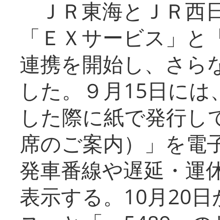
ＪＲ東海とＪＲ西日
「ＥＸサービス」と「
連携を開始し、さら
した。９月15日には
した際に紙で発行し
席のご案内）」を電
発車番線や遅延・運
表示する。10月20