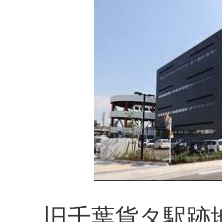
旧千葉貨タ駅跡