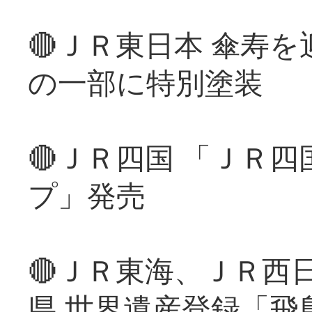
🔴ＪＲ東日本 傘寿
の一部に特別塗装
🔴ＪＲ四国 「ＪＲ
プ」発売
🔴ＪＲ東海、ＪＲ西
県 世界遺産登録「飛