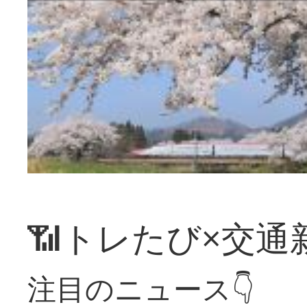
📶トレたび×交通
注目のニュース👇