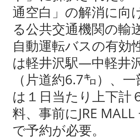
通空白」の解消に向
る公共交通機関の輸
自動運転バスの有効
は軽井沢駅―中軽井
（片道約6.7㌔）、
は１日当たり上下計
料、事前にJRE MA
で予約が必要。