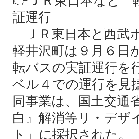
証運行
ＪＲ東日本と西武ホ
軽井沢町は９月６日か
転バスの実証運行を
ベル４での運行を見
同事業は、国土交通
白』解消等リ・デザ
ト」に採択された。