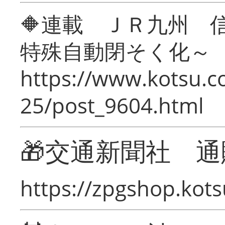
🔶連載 ＪＲ九州 
特殊自動閉そく化～
https://www.kotsu.c
25/post_9604.html
🎁交通新聞社 通
https://zpgshop.kots