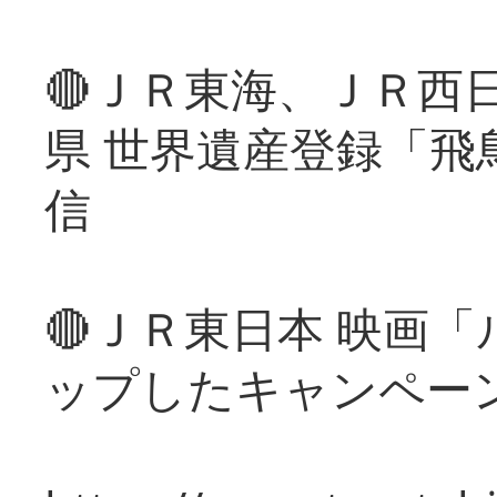
🔴ＪＲ東海、ＪＲ西
県 世界遺産登録「飛
信
🔴ＪＲ東日本 映画
ップしたキャンペー