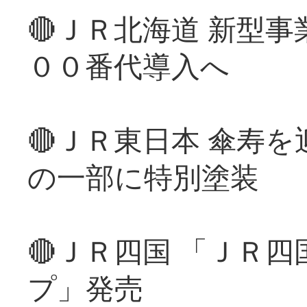
🔴ＪＲ北海道 新型
００番代導入へ
🔴ＪＲ東日本 傘寿
の一部に特別塗装
🔴ＪＲ四国 「ＪＲ
プ」発売