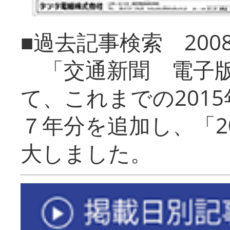
■過去記事検索 20
「交通新聞 電子版
て、これまでの201
７年分を追加し、「2
大しました