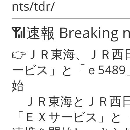
nts/tdr/
📶速報 Breaking 
👉ＪＲ東海、ＪＲ西
ービス」と「ｅ548
始
ＪＲ東海とＪＲ西日
「ＥＸサービス」と「