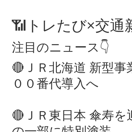
📶トレたび×交通
注目のニュース👇
🔴ＪＲ北海道 新型
００番代導入へ
🔴ＪＲ東日本 傘寿
の一部に特別塗装