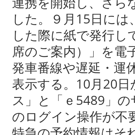
連携を開始し、さら
した。９月15日には
した際に紙で発行し
席のご案内）」を電
発車番線や遅延・運
表示する。10月20
ス」と「ｅ5489」
のログイン操作が不
特急の予約情報はそ