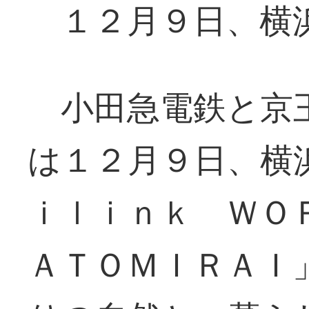
１２月９日、横
小田急電鉄と京王
は１２月９日、横
ｉｌｉｎｋ ＷＯ
ＡＴＯＭＩＲＡＩ