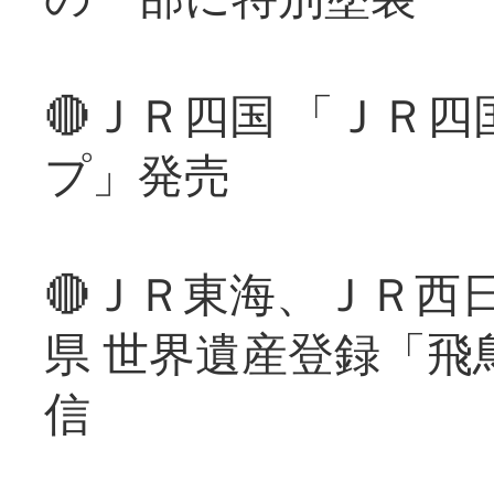
🔴ＪＲ四国 「ＪＲ
プ」発売
🔴ＪＲ東海、ＪＲ西
県 世界遺産登録「飛
信