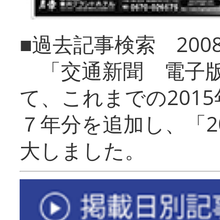
■過去記事検索 20
「交通新聞 電子版
て、これまでの201
７年分を追加し、「2
大しました