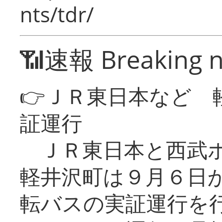
nts/tdr/
📶速報 Breaking 
👉ＪＲ東日本など 
証運行
ＪＲ東日本と西武ホ
軽井沢町は９月６日か
転バスの実証運行を