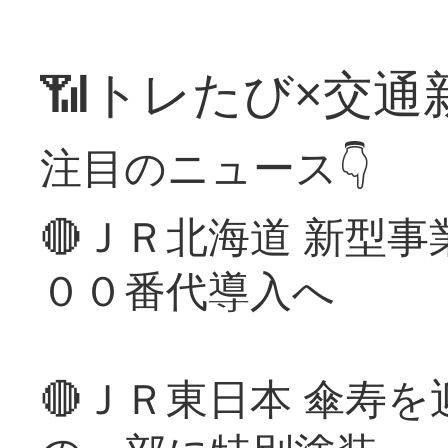
📶トレたび×交通
注目のニュース👇
🔴ＪＲ北海道 新型
００番代導入へ
🔴ＪＲ東日本 傘寿