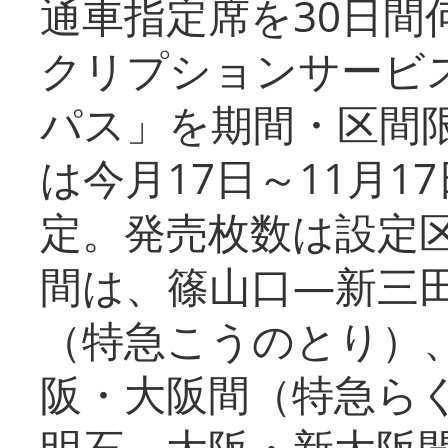
通車指定席を30日間
クリプションサービス
パス」を期間・区間
は今月17日～11月
定。発売枚数は設定
間は、篠山口―新三
（特急こうのとり）
阪・大阪間（特急ら
明石⇔大阪・新大阪