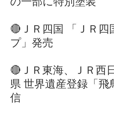
の一部に特別塗装
🔴ＪＲ四国 「ＪＲ
プ」発売
🔴ＪＲ東海、ＪＲ西
県 世界遺産登録「飛
信