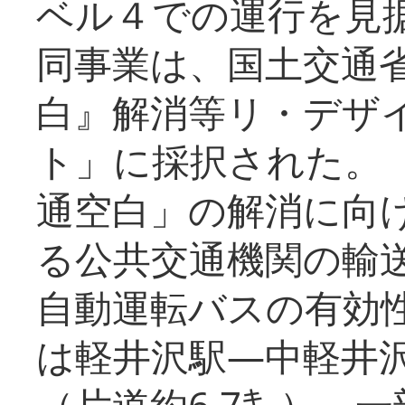
ベル４での運行を見
同事業は、国土交通
白』解消等リ・デザ
ト」に採択された。
通空白」の解消に向
る公共交通機関の輸
自動運転バスの有効
は軽井沢駅―中軽井
（片道約6.7㌔）、