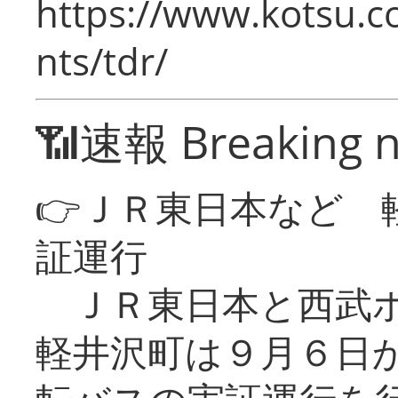
https://www.kotsu.co
nts/tdr/
📶速報 Breaking 
👉ＪＲ東日本など 
証運行
ＪＲ東日本と西武ホ
軽井沢町は９月６日か