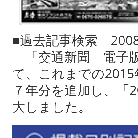
■過去記事検索 20
「交通新聞 電子版
て、これまでの201
７年分を追加し、「2
大しました