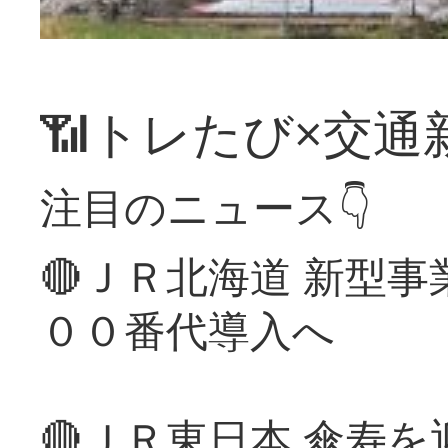
📶トレたび×交通
注目のニュース👇
🔴ＪＲ北海道 新型
００番代導入へ
🔴ＪＲ東日本 傘寿