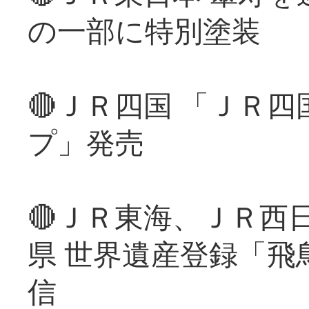
の一部に特別塗装
🔴ＪＲ四国 「ＪＲ
プ」発売
🔴ＪＲ東海、ＪＲ西
県 世界遺産登録「飛
信