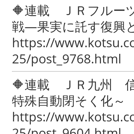
🔶連載 ＪＲフルー
戦―果実に託す復興
https://www.kotsu.c
25/post_9768.html
🔶連載 ＪＲ九州 
特殊自動閉そく化～
https://www.kotsu.c
25/post_9604.html