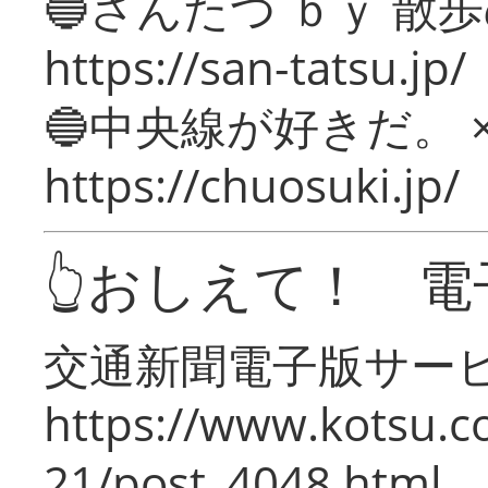
🔵さんたつ ｂｙ 散
https://san-tatsu.jp/
🔵中央線が好きだ。 
https://chuosuki.jp/
👆おしえて！ 電
交通新聞電子版サー
https://www.kotsu.c
21/post_4048.html