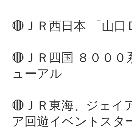
🔴ＪＲ西日本 「山
🔴ＪＲ四国 ８００
ューアル
🔴ＪＲ東海、ジェイ
ア回遊イベントスタ