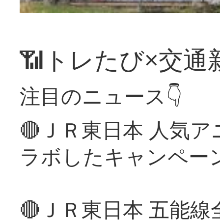
📶トレたび×交通
注目のニュース👇
🔴ＪＲ東日本 人気
ラボしたキャンペー
🔴ＪＲ東日本 五能