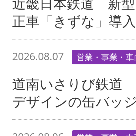
近畿日本鉄道 新型
正車「きずな」導入
2026.08.07
営業・事業・車
道南いさりび鉄道
デザインの缶バッ