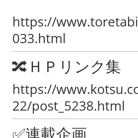
https://www.toretabi
033.html
🔀ＨＰリンク集
https://www.kotsu.c
22/post_5238.html
✅連載企画