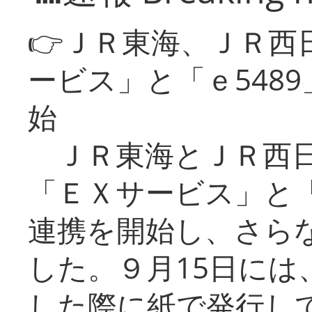
👉ＪＲ東海、ＪＲ西
ービス」と「ｅ548
始
ＪＲ東海とＪＲ西日
「ＥＸサービス」と「
連携を開始し、さら
した。９月15日には
した際に紙で発行し