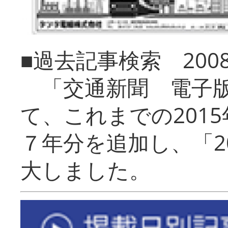
■過去記事検索 20
「交通新聞 電子版
て、これまでの201
７年分を追加し、「2
大しました