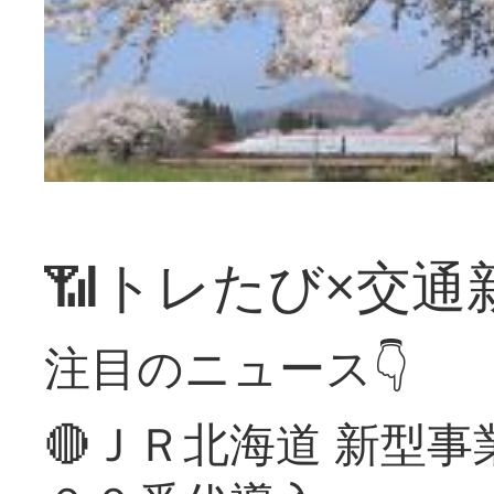
📶トレたび×交通
注目のニュース👇
🔴ＪＲ北海道 新型