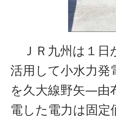
ＪＲ九州は１日
活用して小水力発
を久大線野矢―由
電した電力は固定