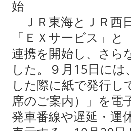
始
ＪＲ東海とＪＲ西日
「ＥＸサービス」と「
連携を開始し、さら
した。９月15日には
した際に紙で発行し
席のご案内）」を電
発車番線や遅延・運