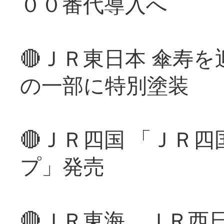
００番代導入へ
🔴ＪＲ東日本 傘寿
の一部に特別塗装
🔴ＪＲ四国 「ＪＲ
プ」発売
🔴ＪＲ東海、ＪＲ西