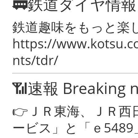
🚃鉄道ダイヤ情
鉄道趣味をもっと楽
https://www.kotsu.co
nts/tdr/
📶速報 Breaking 
👉ＪＲ東海、ＪＲ西
ービス」と「ｅ548