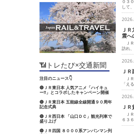
０３
して
2026.
ＪＲ
震へ
ＪＲ
訪れ
2026.
📶トレたび×交通新聞
ＪＲ
注目のニュース👇
ＪＲ
「え
🔴ＪＲ東日本 人気アニメ「ハイキュ
ー‼」とコラボしたキャンペーン開催
2026.
🔴ＪＲ東日本 五能線全線開通９０周年
ＪＲ
記念式典
ＪＲ
🔴ＪＲ西日本 「山口ＤＣ」観光列車で
６３
盛り上げ
🔴ＪＲ四国 ８０００系アンパンマン列