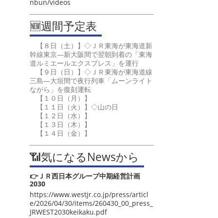
nbun/videos
🆕週間予定表
【８日（土）】◇ＪＲ東海が東海道新
幹線東京―新大阪間で翌朝到着の「東海
道ルミエールエクスプレス」を運行
【９日（日）】◇ＪＲ東海が東海道線
三島―大垣間で夜行列車「ムーンライト
ながら」を復刻運転
【１０日（月）】
【１１日（火）】◇山の日
【１２日（水）】
【１３日（木）】
【１４日（金）】
📶気になるNewsから
👉ＪＲ西日本グループ中期経営計画
2030
https://www.westjr.co.jp/press/articl
e/2026/04/30/items/260430_00_press_
JRWEST2030keikaku.pdf