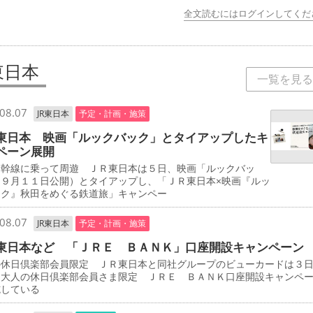
全文読むにはログインしてくだ
東日本
一覧を見る
08.07
JR東日本
予定・計画・施策
東日本 映画「ルックバック」とタイアップしたキ
ペーン展開
新幹線に乗って周遊 ＪＲ東日本は５日、映画「ルックバッ
（９月１１日公開）とタイアップし、「ＪＲ東日本×映画『ルッ
ック』秋田をめぐる鉄道旅」キャンペー
08.07
JR東日本
予定・計画・施策
東日本など 「ＪＲＥ ＢＡＮＫ」口座開設キャンペーン
の休日倶楽部会員限定 ＪＲ東日本と同社グループのビューカードは３
「大人の休日倶楽部会員さま限定 ＪＲＥ ＢＡＮＫ口座開設キャンペ
施している