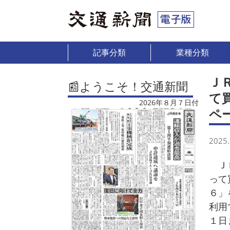
記事分類
業種分類
Ｊ
📰ようこそ！交通新聞
て
2026年８月７日付
ペ
2025.
ＪＲ
って
６」
利用
１日