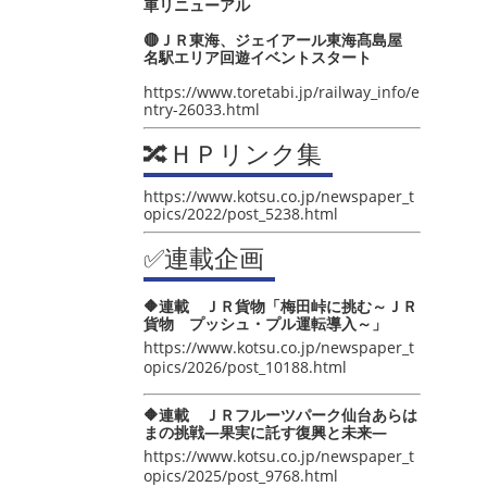
車リニューアル
🔴ＪＲ東海、ジェイアール東海髙島屋
名駅エリア回遊イベントスタート
https://www.toretabi.jp/railway_info/e
ntry-26033.html
🔀ＨＰリンク集
https://www.kotsu.co.jp/newspaper_t
opics/2022/post_5238.html
✅連載企画
🔶連載 ＪＲ貨物「梅田峠に挑む～ＪＲ
貨物 プッシュ・プル運転導入～」
https://www.kotsu.co.jp/newspaper_t
opics/2026/post_10188.html
🔶連載 ＪＲフルーツパーク仙台あらは
まの挑戦―果実に託す復興と未来―
https://www.kotsu.co.jp/newspaper_t
opics/2025/post_9768.html