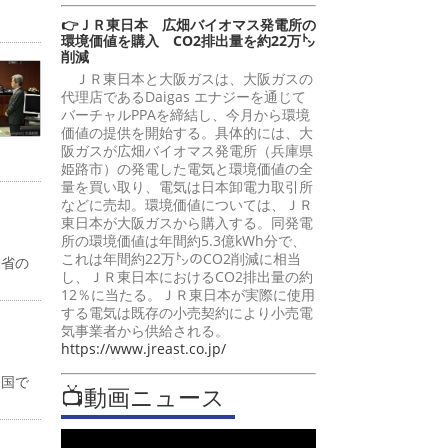
👉ＪＲ東日本 広畑バイオマス発電所の
環境価値を購入 CO2排出量を約22万㌧
削減
ＪＲ東日本と大阪ガスは、大阪ガスの
代理店であるDaigas エナジーを通じて
バーチャルPPAを締結し、今月から環境
価値の提供を開始する。具体的には、大
阪ガスが広畑バイオマス発電所（兵庫県
姫路市）の発電した電気と環境価値の全
量を買い取り、電気は日本卸電力取引所
などに売却。環境価値については、ＪＲ
東日本が大阪ガスから購入する。同発電
所の環境価値は年間約5.3億kWh分で、
これは年間約22万㌧のCO2削減に相当
働省の
し、ＪＲ東日本におけるCO2排出量の約
12％に当たる。ＪＲ東日本が実際に使用
する電気は既存の小売契約により小売電
気事業者から供給される。
https://www.jreast.co.jp/
全国で
📺動画ニュース