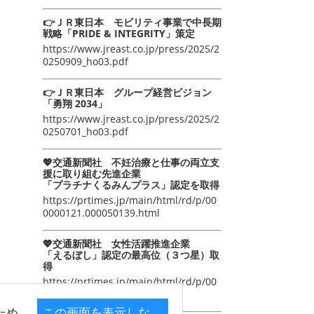
👉ＪＲ東日本 モビリティ事業で中長期
戦略「PRIDE & INTEGRITY」策定
https://www.jreast.co.jp/press/2025/2
0250909_ho03.pdf
👉ＪＲ東日本 グループ経営ビジョン
「勇翔 2034」
https://www.jreast.co.jp/press/2025/2
0250701_ho03.pdf
💖交通新聞社 不妊治療と仕事の両立支
援に取り組む先進企業
「プラチナくるみんプラス」認定を取得
https://prtimes.jp/main/html/rd/p/00
0000121.000050139.html
💖交通新聞社 女性活躍推進企業
「えるぼし」認定の最高位（３つ星）取
得
https://prtimes.jp/main/html/rd/p/00
0000105.000050139.html
ため
この画面を表示しな