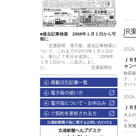
JR
■過去記事検索 2008年１月１日から可
能に
「交通新聞 電子版」過去記事検索に
2026.
ついて、これまでの2015年１月１日か
ら、新たに７年分を追加し、「2008年
ＪＲ
１月１日から」に拡大しまし
ャン
た。 交通新聞社
秋田
ク」
クバ
2026.
ＪＲ
大人
ら、
を実