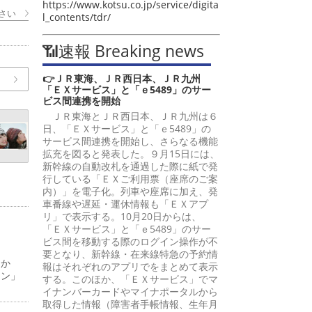
https://www.kotsu.co.jp/service/digita
さい
l_contents/tdr/
📶速報 Breaking news
👉ＪＲ東海、ＪＲ西日本、ＪＲ九州
「ＥＸサービス」と「ｅ5489」のサー
ビス間連携を開始
ＪＲ東海とＪＲ西日本、ＪＲ九州は６
日、「ＥＸサービス」と「ｅ5489」の
サービス間連携を開始し、さらなる機能
拡充を図ると発表した。９月15日には、
新幹線の自動改札を通過した際に紙で発
行している「ＥＸご利用票（座席のご案
内）」を電子化。列車や座席に加え、発
車番線や遅延・運休情報も「ＥＸアプ
リ」で表示する。10月20日からは、
「ＥＸサービス」と「ｅ5489」のサー
ビス間を移動する際のログイン操作が不
要となり、新幹線・在来線特急の予約情
日か
報はそれぞれのアプリでをまとめて表示
ーン」
する。このほか、「ＥＸサービス」でマ
イナンバーカードやマイナポータルから
取得した情報（障害者手帳情報、生年月