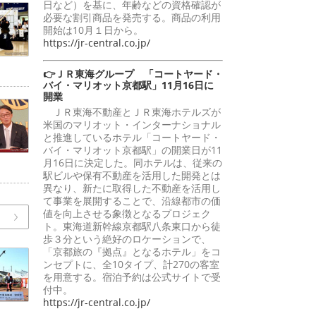
日など）を基に、年齢などの資格確認が
必要な割引商品を発売する。商品の利用
開始は10月１日から。
https://jr-central.co.jp/
👉ＪＲ東海グループ 「コートヤード・
バイ・マリオット京都駅」11月16日に
開業
ＪＲ東海不動産とＪＲ東海ホテルズが
米国のマリオット・インターナショナル
と推進しているホテル「コートヤード・
バイ・マリオット京都駅」の開業日が11
月16日に決定した。同ホテルは、従来の
駅ビルや保有不動産を活用した開発とは
異なり、新たに取得した不動産を活用し
て事業を展開することで、沿線都市の価
値を向上させる象徴となるプロジェク
ト。東海道新幹線京都駅八条東口から徒
歩３分という絶好のロケーションで、
「京都旅の『拠点』となるホテル」をコ
ンセプトに、全10タイプ、計270の客室
を用意する。宿泊予約は公式サイトで受
付中。
https://jr-central.co.jp/