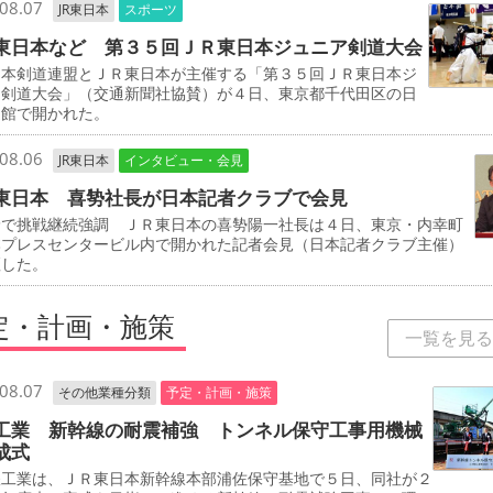
08.07
JR東日本
スポーツ
東日本など 第３５回ＪＲ東日本ジュニア剣道大会
本剣道連盟とＪＲ東日本が主催する「第３５回ＪＲ東日本ジ
ア剣道大会」（交通新聞社協賛）が４日、東京都千代田区の日
道館で開かれた。
08.06
JR東日本
インタビュー・会見
東日本 喜㔟社長が日本記者クラブで会見
野で挑戦継続強調 ＪＲ東日本の喜㔟陽一社長は４日、東京・内幸町
本プレスセンタービル内で開かれた記者会見（日本記者クラブ主催）
壇した。
定・計画・施策
一覧を見る
08.07
その他業種分類
予定・計画・施策
工業 新幹線の耐震補強 トンネル保守工事用機械
成式
工業は、ＪＲ東日本新幹線本部浦佐保守基地で５日、同社が２