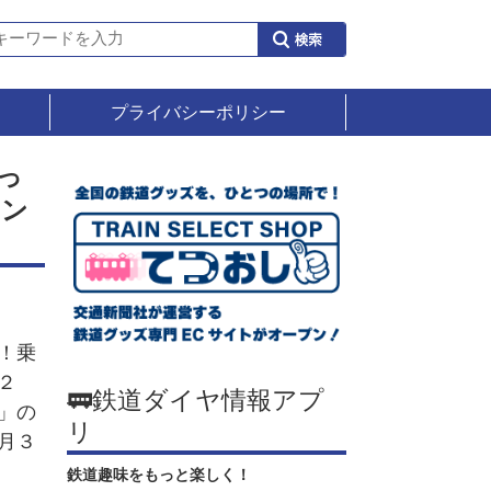
プライバシーポリシー
っ
ャン
！乗
２
🚃鉄道ダイヤ情報アプ
」の
リ
月３
鉄道趣味をもっと楽しく！