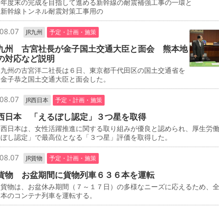
０年度末の完成を目指して進める新幹線の耐震補強工事の一環と
、新幹線トンネル耐震対策工事用の
08.07
JR九州
予定・計画・施策
九州 古宮社長が金子国土交通大臣と面会 熊本地
の対応など説明
九州の古宮洋二社長は６日、東京都千代田区の国土交通省を
、金子恭之国土交通大臣と面会した。
08.07
JR西日本
予定・計画・施策
西日本 「えるぼし認定」３つ星を取得
西日本は、女性活躍推進に関する取り組みが優良と認められ、厚生労
るぼし認定」で最高位となる「３つ星」評価を取得した。
08.07
JR貨物
予定・計画・施策
貨物 お盆期間に貨物列車６３６本を運転
貨物は、お盆休み期間（７～１７日）の多様なニーズに応えるため、
６本のコンテナ列車を運転する。