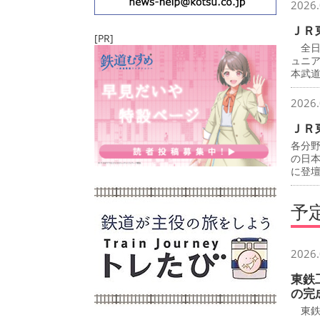
2026.
ＪＲ
[PR]
全日
ュニ
本武
2026.
ＪＲ
各分
の日
に登
予
2026.
東鉄
の完
東鉄