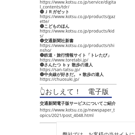
https://www.kotsu.co.jp/service/digita
l_contents/tdr/
🔵ＪＲガゼット
https://www.kotsu.co.jp/products/gaz
ette/
🔵こどものほん
https://www.kotsu.co.jp/products/kid
s/
🔵交通新聞社新書
https://www.kotsu.co.jp/products/shi
nsho/
🔵鉄道・旅行情報サイト「トレたび」
https://www.toretabi.jp/
🔵さんたつ ｂｙ 散歩の達人
https://san-tatsu.jp/
🔵中央線が好きだ。 × 散歩の達人
https://chuosuki.jp/
👆おしえて！ 電子版
交通新聞電子版サービスについてご紹介
https://www.kotsu.co.jp/newspaper_t
opics/2021/post_4048.html
弊社では、お客様の当サイトに