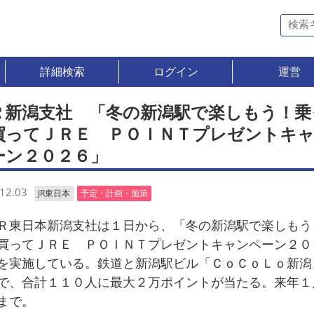
詳細検索
ログイン
運営
Ｒ新潟支社 「冬の新潟駅で楽しもう！乗
買ってＪＲＥ ＰＯＩＮＴプレゼントキ
ーン２０２６」
12.03
JR東日本
予定・計画・施策
東日本新潟支社は１日から、「冬の新潟駅で楽しもう
買ってＪＲＥ ＰＯＩＮＴプレゼントキャンペーン２０
を実施している。鉄道と新潟駅ビル「ＣｏＣｏＬｏ新潟
で、合計１１０人に最大２万ポイントが当たる。来年１
まで。