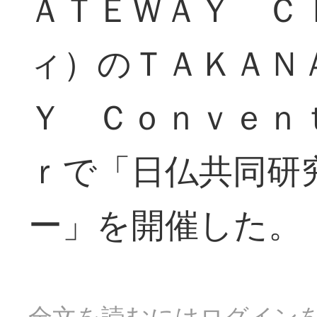
ＡＴＥＷＡＹ Ｃ
ィ）のＴＡＫＡＮ
Ｙ Ｃｏｎｖｅｎ
ｒで「日仏共同研
ー」を開催した。
全文を読むにはログイン