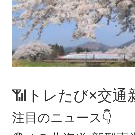
📶トレたび×交通
注目のニュース👇