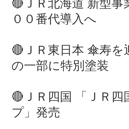
🔴ＪＲ北海道 新型
００番代導入へ
🔴ＪＲ東日本 傘寿
の一部に特別塗装
🔴ＪＲ四国 「ＪＲ
プ」発売