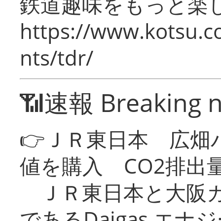
鉄道趣味をもっと楽
https://www.kotsu.co
nts/tdr/
📶速報 Breaking 
👉ＪＲ東日本 広畑
値を購入 CO2排出
ＪＲ東日本と大阪ガ
であるDaigas エ