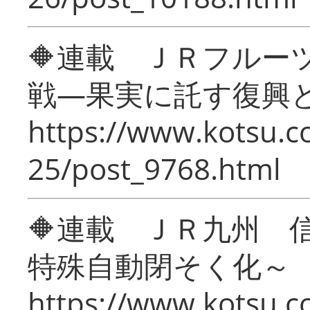
🔶連載 ＪＲフルー
戦―果実に託す復興
https://www.kotsu.c
25/post_9768.html
🔶連載 ＪＲ九州 
特殊自動閉そく化～
https://www.kotsu.c