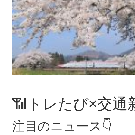
📶トレたび×交通
注目のニュース👇