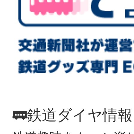
🚃鉄道ダイヤ情