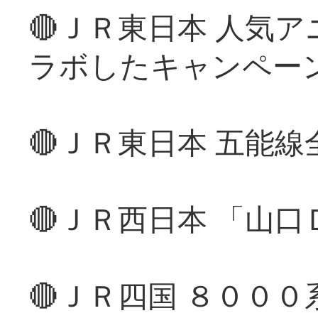
🔴ＪＲ東日本 人気
ラボしたキャンペー
🔴ＪＲ東日本 五能
🔴ＪＲ西日本 「山
🔴ＪＲ四国 ８００