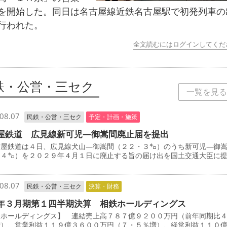
を開始した。同日は名古屋線近鉄名古屋駅で初発列車の
行われた。
全文読むにはログインしてくだ
鉄・公営・三セク
一覧を見る
08.07
民鉄・公営・三セク
予定・計画・施策
屋鉄道 広見線新可児―御嵩間廃止届を提出
屋鉄道は４日、広見線犬山―御嵩間（２２・３㌔）のうち新可児―御
・４㌔）を２０２９年４月１日に廃止する旨の届け出を国土交通大臣に
08.07
民鉄・公営・三セク
決算・財務
年３月期第１四半期決算 相鉄ホールディングス
鉄ホールディングス】 連結売上高７８７億９２００万円（前年同期比
増）、営業利益１１９億３６００万円（７・５％増）、経常利益１１０