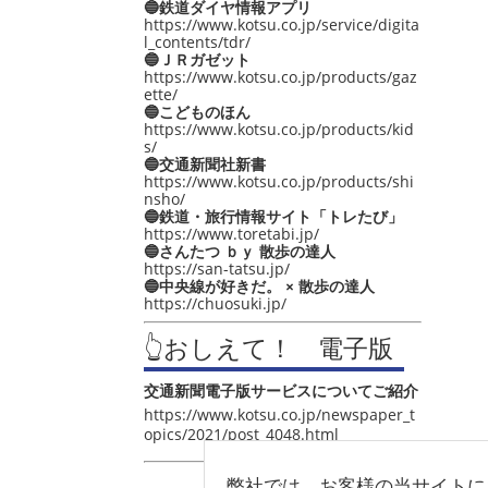
🔵鉄道ダイヤ情報アプリ
https://www.kotsu.co.jp/service/digita
l_contents/tdr/
🔵ＪＲガゼット
https://www.kotsu.co.jp/products/gaz
ette/
🔵こどものほん
https://www.kotsu.co.jp/products/kid
s/
🔵交通新聞社新書
https://www.kotsu.co.jp/products/shi
nsho/
🔵鉄道・旅行情報サイト「トレたび」
https://www.toretabi.jp/
🔵さんたつ ｂｙ 散歩の達人
https://san-tatsu.jp/
🔵中央線が好きだ。 × 散歩の達人
https://chuosuki.jp/
👆おしえて！ 電子版
交通新聞電子版サービスについてご紹介
https://www.kotsu.co.jp/newspaper_t
opics/2021/post_4048.html
弊社では、お客様の当サイトに