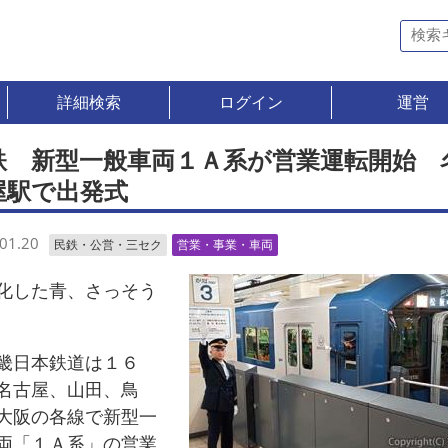
詳細検索
ログイン
運営
鉄 新型一般車両１Ａ系が営業運転開始 
屋駅で出発式
01.20
民鉄・公営・三セク
営業・事業・車両
した青、さっそう
日本鉄道は１６
名古屋、山田、鳥
大阪の各線で新型一
両「１Ａ系」の営業