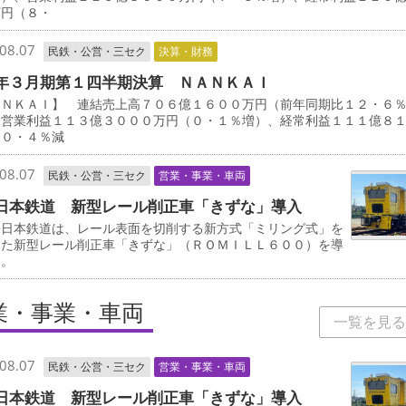
万円（８・
08.07
民鉄・公営・三セク
決算・財務
年３月期第１四半期決算 ＮＡＮＫＡＩ
ＡＮＫＡＩ】 連結売上高７０６億１６００万円（前年同期比１２・６
、営業利益１１３億３０００万円（０・１％増）、経常利益１１１億８
（０・４％減
08.07
民鉄・公営・三セク
営業・事業・車両
日本鉄道 新型レール削正車「きずな」導入
日本鉄道は、レール表面を切削する新方式「ミリング式」を
した新型レール削正車「きずな」（ＲＯＭＩＬＬ６００）を導
る。
業・事業・車両
一覧を見る
08.07
民鉄・公営・三セク
営業・事業・車両
日本鉄道 新型レール削正車「きずな」導入