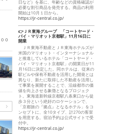
日など）を基に、年齢などの資格確認が
必要な割引商品を発売する。商品の利用
開始は10月１日から。
https://jr-central.co.jp/
👉ＪＲ東海グループ 「コートヤード・
％
バイ・マリオット京都駅」11月16日に
１００
開業
ＪＲ東海不動産とＪＲ東海ホテルズが
米国のマリオット・インターナショナル
と推進しているホテル「コートヤード・
バイ・マリオット京都駅」の開業日が11
月16日に決定した。同ホテルは、従来の
駅ビルや保有不動産を活用した開発とは
異なり、新たに取得した不動産を活用し
て事業を展開することで、沿線都市の価
値を向上させる象徴となるプロジェク
ト。東海道新幹線京都駅八条東口から徒
歩３分という絶好のロケーションで、
「京都旅の『拠点』となるホテル」をコ
ンセプトに、全10タイプ、計270の客室
を用意する。宿泊予約は公式サイトで受
付中。
https://jr-central.co.jp/