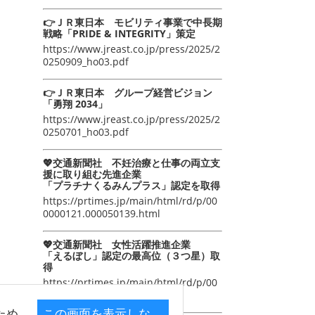
👉ＪＲ東日本 モビリティ事業で中長期
戦略「PRIDE & INTEGRITY」策定
https://www.jreast.co.jp/press/2025/2
0250909_ho03.pdf
👉ＪＲ東日本 グループ経営ビジョン
「勇翔 2034」
https://www.jreast.co.jp/press/2025/2
0250701_ho03.pdf
💖交通新聞社 不妊治療と仕事の両立支
援に取り組む先進企業
「プラチナくるみんプラス」認定を取得
https://prtimes.jp/main/html/rd/p/00
0000121.000050139.html
💖交通新聞社 女性活躍推進企業
「えるぼし」認定の最高位（３つ星）取
得
https://prtimes.jp/main/html/rd/p/00
0000105.000050139.html
ため
この画面を表示しな