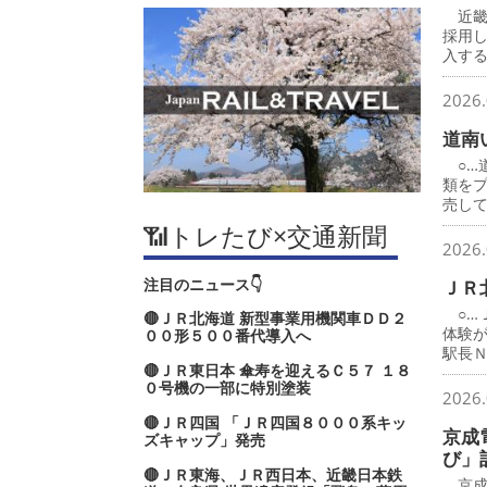
近畿
採用
入す
2026.
道南
○…
類を
売し
📶トレたび×交通新聞
2026.
注目のニュース👇
ＪＲ
○…
🔴ＪＲ北海道 新型事業用機関車ＤＤ２
体験
００形５００番代導入へ
駅長
🔴ＪＲ東日本 傘寿を迎えるＣ５７ １８
０号機の一部に特別塗装
2026.
🔴ＪＲ四国 「ＪＲ四国８０００系キッ
京成
ズキャップ」発売
び」
🔴ＪＲ東海、ＪＲ西日本、近畿日本鉄
京成