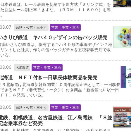
日本鉄道は、レール表面を切削する新方式「ミリング式」を
した新型レール削正車「きずな」（ＲＯＭＩＬＬ６００）を導
る。
08.07
民鉄・公営・三セク
営業・事業・車両
いさりび鉄道 キハ４０デザインの缶バッジ販売
道南いさりび鉄道は、保有するキハ４０形の車両デザイン７種
プリントした社員手作りの缶バッジガチャを五稜郭駅売店で販
ている。
08.06
JR北海道
営業・事業・車両
北海道 ＮＦＴ付き一日駅長体験商品を発売
ＪＲ北海道は北海道新幹線開業１０周年記念企画として、一日駅長
ができるＮＦＴ（非代替性トークン）付き商品「新函館北斗駅一日
ＮＦＴ」を発売している。
08.05
民鉄・公営・三セク
営業・事業・車両
電鉄、相模鉄道、名古屋鉄道、江ノ島電鉄 「８並
記念乗車券など発売
電鉄、相模鉄道、名古屋鉄道、江ノ島電鉄は、令和８年８月