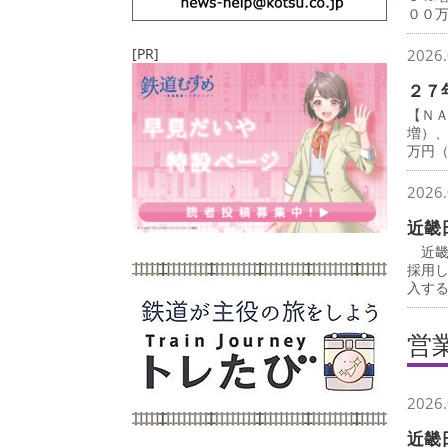
００
[PR]
2026.
２７
【Ｎ
増）
万円
2026.
近畿
近畿
採用
入す
営
2026.
近畿