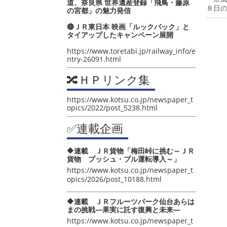
道、奈良県 世界遺産登録「飛鳥・藤原
８日
の宮都」の魅力発信
🔴ＪＲ東日本 映画「ルックバック」と
タイアップしたキャンペーン展開
https://www.toretabi.jp/railway_info/e
ntry-26091.html
🔀ＨＰリンク集
https://www.kotsu.co.jp/newspaper_t
opics/2022/post_5238.html
✅連載企画
🔶連載 ＪＲ貨物「梅田峠に挑む～ＪＲ
貨物 プッシュ・プル運転導入～」
https://www.kotsu.co.jp/newspaper_t
opics/2026/post_10188.html
🔶連載 ＪＲフルーツパーク仙台あらは
まの挑戦―果実に託す復興と未来―
https://www.kotsu.co.jp/newspaper_t