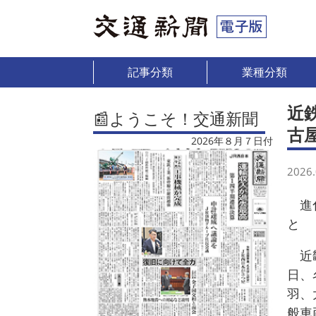
記事分類
業種分類
近
📰ようこそ！交通新聞
古
2026年８月７日付
2026.
進化
と
近畿
日、
羽、
般車