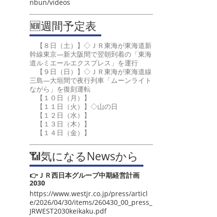
nbun/videos
🆕週間予定表
【８日（土）】◇ＪＲ東海が東海道新
幹線東京―新大阪間で翌朝到着の「東海
道ルミエールエクスプレス」を運行
【９日（日）】◇ＪＲ東海が東海道線
三島―大垣間で夜行列車「ムーンライト
ながら」を復刻運転
【１０日（月）】
【１１日（火）】◇山の日
【１２日（水）】
【１３日（木）】
【１４日（金）】
📶気になるNewsから
👉ＪＲ西日本グループ中期経営計画
2030
https://www.westjr.co.jp/press/articl
e/2026/04/30/items/260430_00_press_
JRWEST2030keikaku.pdf