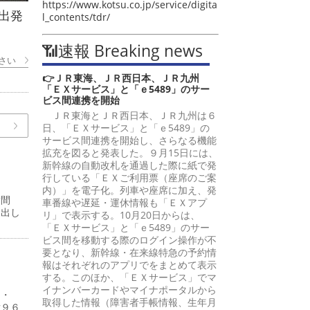
https://www.kotsu.co.jp/service/digita
出発
l_contents/tdr/
📶速報 Breaking news
さい
👉ＪＲ東海、ＪＲ西日本、ＪＲ九州
「ＥＸサービス」と「ｅ5489」のサー
ビス間連携を開始
ＪＲ東海とＪＲ西日本、ＪＲ九州は６
日、「ＥＸサービス」と「ｅ5489」の
サービス間連携を開始し、さらなる機能
拡充を図ると発表した。９月15日には、
新幹線の自動改札を通過した際に紙で発
行している「ＥＸご利用票（座席のご案
内）」を電子化。列車や座席に加え、発
嵩間
車番線や遅延・運休情報も「ＥＸアプ
提出し
リ」で表示する。10月20日からは、
「ＥＸサービス」と「ｅ5489」のサー
ビス間を移動する際のログイン操作が不
要となり、新幹線・在来線特急の予約情
報はそれぞれのアプリでをまとめて表示
する。このほか、「ＥＸサービス」でマ
イナンバーカードやマイナポータルから
４・
取得した情報（障害者手帳情報、生年月
億９６