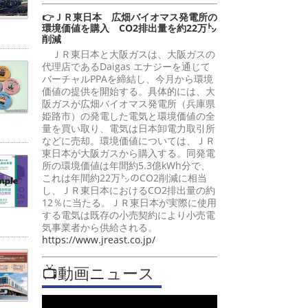
👉ＪＲ東日本 広畑バイオマス発電所の
環境価値を購入 CO2排出量を約22万㌧
削減
ＪＲ東日本と大阪ガスは、大阪ガスの
代理店であるDaigas エナジーを通じて
バーチャルPPAを締結し、今月から環境
価値の提供を開始する。具体的には、大
阪ガスが広畑バイオマス発電所（兵庫県
姫路市）の発電した電気と環境価値の全
量を買い取り、電気は日本卸電力取引所
などに売却。環境価値については、ＪＲ
東日本が大阪ガスから購入する。同発電
所の環境価値は年間約5.3億kWh分で、
これは年間約22万㌧のCO2削減に相当
し、ＪＲ東日本におけるCO2排出量の約
12％に当たる。ＪＲ東日本が実際に使用
する電気は既存の小売契約により小売電
気事業者から供給される。
https://www.jreast.co.jp/
📺動画ニュース