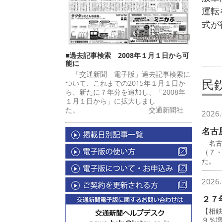
運転
式が
■過去記事検索 2008年１月１日から可
能に
「交通新聞 電子版」過去記事検索に
民
ついて、これまでの2015年１月１日か
ら、新たに７年分を追加し、「2008年
１月１日から」に拡大しまし
た。 交通新聞社
2026.
名古
名古
（７
た。
2026.
２７
【相
９％