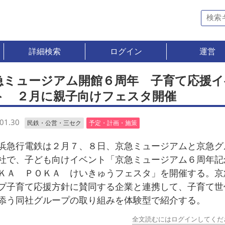
詳細検索
ログイン
運営
急ミュージアム開館６周年 子育て応援イ
ト ２月に親子向けフェスタ開催
01.30
民鉄・公営・三セク
予定・計画・施策
急行電鉄は２月７、８日、京急ミュージアムと京急グ
社で、子ども向けイベント「京急ミュージアム６周年記
ＫＡ ＰＯＫＡ けいきゅうフェスタ」を開催する。京
プ子育て応援方針に賛同する企業と連携して、子育て世
添う同社グループの取り組みを体験型で紹介する。
全文読むにはログインしてくだ