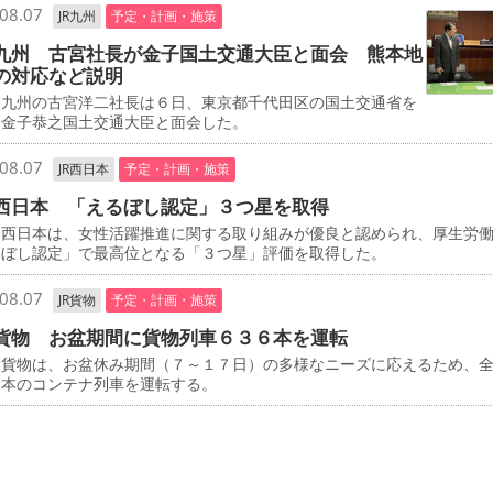
08.07
JR九州
予定・計画・施策
九州 古宮社長が金子国土交通大臣と面会 熊本地
の対応など説明
九州の古宮洋二社長は６日、東京都千代田区の国土交通省を
、金子恭之国土交通大臣と面会した。
08.07
JR西日本
予定・計画・施策
西日本 「えるぼし認定」３つ星を取得
西日本は、女性活躍推進に関する取り組みが優良と認められ、厚生労
るぼし認定」で最高位となる「３つ星」評価を取得した。
08.07
JR貨物
予定・計画・施策
貨物 お盆期間に貨物列車６３６本を運転
貨物は、お盆休み期間（７～１７日）の多様なニーズに応えるため、
６本のコンテナ列車を運転する。