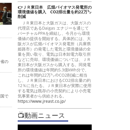
👉ＪＲ東日本 広畑バイオマス発電所の
環境価値を購入 CO2排出量を約22万㌧
削減
ＪＲ東日本と大阪ガスは、大阪ガスの
代理店であるDaigas エナジーを通じて
バーチャルPPAを締結し、今月から環境
価値の提供を開始する。具体的には、大
阪ガスが広畑バイオマス発電所（兵庫県
姫路市）の発電した電気と環境価値の全
量を買い取り、電気は日本卸電力取引所
などに売却。環境価値については、ＪＲ
働省の
東日本が大阪ガスから購入する。同発電
所の環境価値は年間約5.3億kWh分で、
これは年間約22万㌧のCO2削減に相当
し、ＪＲ東日本におけるCO2排出量の約
12％に当たる。ＪＲ東日本が実際に使用
する電気は既存の小売契約により小売電
全国で
気事業者から供給される。
https://www.jreast.co.jp/
📺動画ニュース