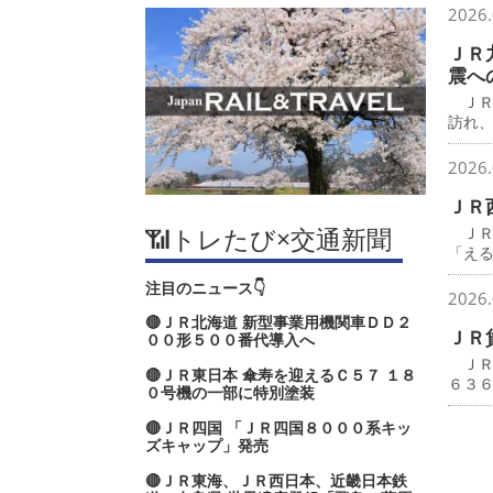
2026.
ＪＲ
震へ
ＪＲ
訪れ
2026.
ＪＲ
📶トレたび×交通新聞
ＪＲ
「え
注目のニュース👇
2026.
🔴ＪＲ北海道 新型事業用機関車ＤＤ２
ＪＲ
００形５００番代導入へ
ＪＲ
🔴ＪＲ東日本 傘寿を迎えるＣ５７ １８
６３
０号機の一部に特別塗装
🔴ＪＲ四国 「ＪＲ四国８０００系キッ
ズキャップ」発売
🔴ＪＲ東海、ＪＲ西日本、近畿日本鉄