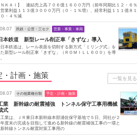
ＡＮＫＡＩ】 連結売上高７０６億１６００万円（前年同期比１２・６
、営業利益１１３億３０００万円（０・１％増）、経常利益１１１億８
（０・４％減
08.07
民鉄・公営・三セク
営業・事業・車両
日本鉄道 新型レール削正車「きずな」導入
日本鉄道は、レール表面を切削する新方式「ミリング式」を
した新型レール削正車「きずな」（ＲＯＭＩＬＬ６００）を導
る。
定・計画・施策
一覧を見る
08.07
その他業種分類
予定・計画・施策
工業 新幹線の耐震補強 トンネル保守工事用機械
成式
工業は、ＪＲ東日本新幹線本部浦佐保守基地で５日、同社が２
０年度末の完成を目指して進める新幹線の耐震補強工事の一環と
、新幹線トンネル耐震対策工事用の