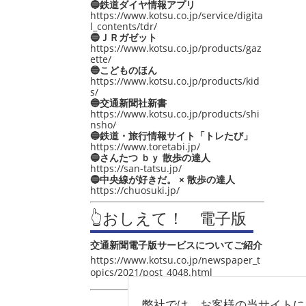
🔵鉄道ダイヤ情報アプリ
https://www.kotsu.co.jp/service/digita
l_contents/tdr/
🔵ＪＲガゼット
https://www.kotsu.co.jp/products/gaz
ette/
🔵こどものほん
https://www.kotsu.co.jp/products/kid
s/
🔵交通新聞社新書
https://www.kotsu.co.jp/products/shi
nsho/
🔵鉄道・旅行情報サイト「トレたび」
https://www.toretabi.jp/
🔵さんたつ ｂｙ 散歩の達人
https://san-tatsu.jp/
🔵中央線が好きだ。 × 散歩の達人
https://chuosuki.jp/
👆おしえて！ 電子版
交通新聞電子版サービスについてご紹介
https://www.kotsu.co.jp/newspaper_t
opics/2021/post_4048.html
弊社では、お客様の当サイトに