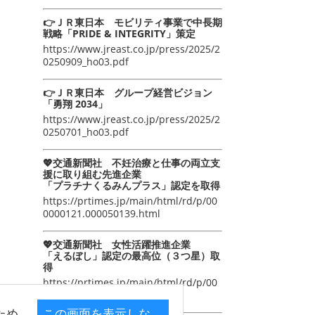
👉ＪＲ東日本 モビリティ事業で中長期
戦略「PRIDE & INTEGRITY」策定
https://www.jreast.co.jp/press/2025/2
0250909_ho03.pdf
👉ＪＲ東日本 グループ経営ビジョン
「勇翔 2034」
https://www.jreast.co.jp/press/2025/2
0250701_ho03.pdf
💖交通新聞社 不妊治療と仕事の両立支
援に取り組む先進企業
「プラチナくるみんプラス」認定を取得
https://prtimes.jp/main/html/rd/p/00
0000121.000050139.html
💖交通新聞社 女性活躍推進企業
「えるぼし」認定の最高位（３つ星）取
得
https://prtimes.jp/main/html/rd/p/00
0000105.000050139.html
ため
この画面を表示しな