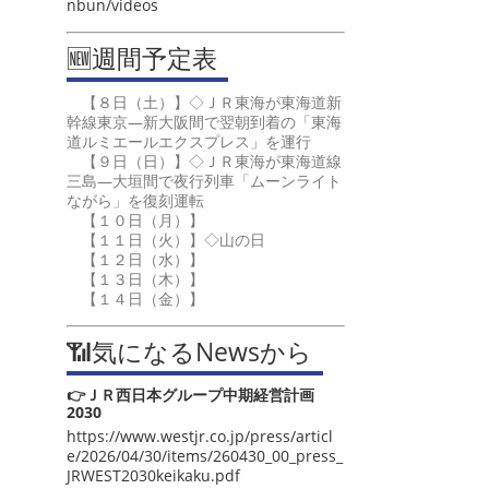
nbun/videos
🆕週間予定表
【８日（土）】◇ＪＲ東海が東海道新
幹線東京―新大阪間で翌朝到着の「東海
道ルミエールエクスプレス」を運行
【９日（日）】◇ＪＲ東海が東海道線
三島―大垣間で夜行列車「ムーンライト
ながら」を復刻運転
【１０日（月）】
【１１日（火）】◇山の日
【１２日（水）】
【１３日（木）】
【１４日（金）】
📶気になるNewsから
👉ＪＲ西日本グループ中期経営計画
2030
https://www.westjr.co.jp/press/articl
e/2026/04/30/items/260430_00_press_
JRWEST2030keikaku.pdf