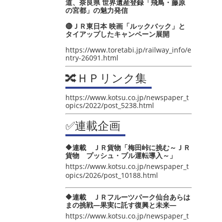
道、奈良県 世界遺産登録「飛鳥・藤原
の宮都」の魅力発信
🔴ＪＲ東日本 映画「ルックバック」と
タイアップしたキャンペーン展開
https://www.toretabi.jp/railway_info/e
ntry-26091.html
🔀ＨＰリンク集
https://www.kotsu.co.jp/newspaper_t
opics/2022/post_5238.html
✅連載企画
🔶連載 ＪＲ貨物「梅田峠に挑む～ＪＲ
貨物 プッシュ・プル運転導入～」
https://www.kotsu.co.jp/newspaper_t
opics/2026/post_10188.html
🔶連載 ＪＲフルーツパーク仙台あらは
まの挑戦―果実に託す復興と未来―
https://www.kotsu.co.jp/newspaper_t