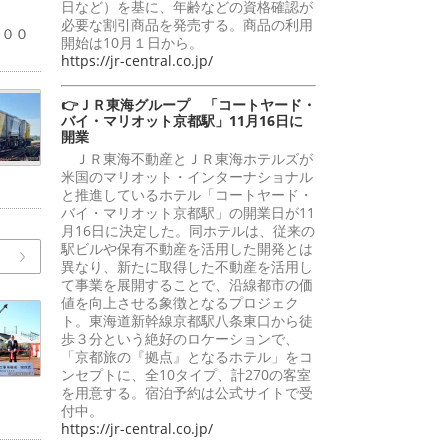
日など）を基に、年齢などの資格確認が
％
必要な割引商品を発売する。商品の利用
１００
開始は10月１日から。
https://jr-central.co.jp/
👉ＪＲ東海グループ 「コートヤード・
バイ・マリオット京都駅」11月16日に
開業
ＪＲ東海不動産とＪＲ東海ホテルズが
米国のマリオット・インターナショナル
と推進しているホテル「コートヤード・
バイ・マリオット京都駅」の開業日が11
月16日に決定した。同ホテルは、従来の
駅ビルや保有不動産を活用した開発とは
異なり、新たに取得した不動産を活用し
て事業を展開することで、沿線都市の価
値を向上させる象徴となるプロジェク
ト。東海道新幹線京都駅八条東口から徒
歩３分という絶好のロケーションで、
「京都旅の『拠点』となるホテル」をコ
ンセプトに、全10タイプ、計270の客室
を用意する。宿泊予約は公式サイトで受
付中。
https://jr-central.co.jp/