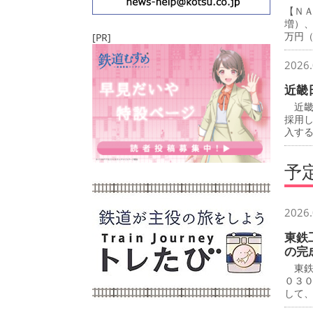
【Ｎ
増）
万円
[PR]
2026.
近畿
近畿
採用
入す
予
2026.
東鉄
の完
東鉄
０３
して