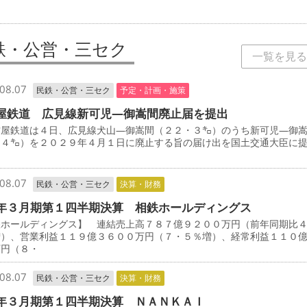
鉄・公営・三セク
一覧を見る
08.07
民鉄・公営・三セク
予定・計画・施策
屋鉄道 広見線新可児―御嵩間廃止届を提出
屋鉄道は４日、広見線犬山―御嵩間（２２・３㌔）のうち新可児―御
・４㌔）を２０２９年４月１日に廃止する旨の届け出を国土交通大臣に
08.07
民鉄・公営・三セク
決算・財務
年３月期第１四半期決算 相鉄ホールディングス
鉄ホールディングス】 連結売上高７８７億９２００万円（前年同期比
増）、営業利益１１９億３６００万円（７・５％増）、経常利益１１０
万円（８・
08.07
民鉄・公営・三セク
決算・財務
年３月期第１四半期決算 ＮＡＮＫＡＩ