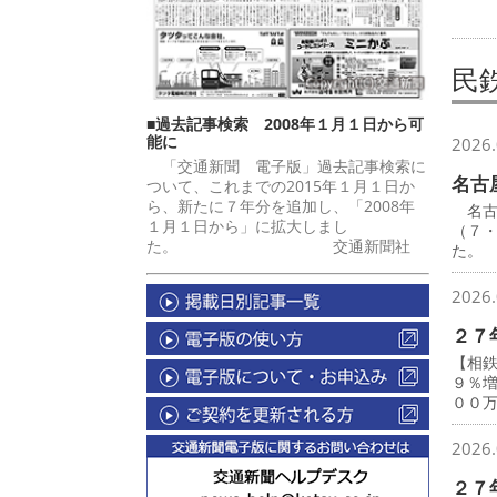
民
■過去記事検索 2008年１月１日から可
能に
2026.
「交通新聞 電子版」過去記事検索に
名古
ついて、これまでの2015年１月１日か
ら、新たに７年分を追加し、「2008年
名古
１月１日から」に拡大しまし
（７
た。 交通新聞社
た。
2026.
２７
【相
９％
００
2026.
２７