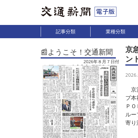
記事分類
業種分類
京
📰ようこそ！交通新聞
ン
2026年８月７日付
2026.
京浜
プ本
ＰＯ
ルー
寄り