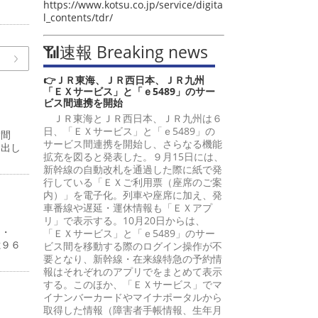
https://www.kotsu.co.jp/service/digita
l_contents/tdr/
📶速報 Breaking news
👉ＪＲ東海、ＪＲ西日本、ＪＲ九州
「ＥＸサービス」と「ｅ5489」のサー
ビス間連携を開始
ＪＲ東海とＪＲ西日本、ＪＲ九州は６
日、「ＥＸサービス」と「ｅ5489」の
嵩間
サービス間連携を開始し、さらなる機能
提出し
拡充を図ると発表した。９月15日には、
新幹線の自動改札を通過した際に紙で発
行している「ＥＸご利用票（座席のご案
内）」を電子化。列車や座席に加え、発
車番線や遅延・運休情報も「ＥＸアプ
リ」で表示する。10月20日からは、
４・
「ＥＸサービス」と「ｅ5489」のサー
億９６
ビス間を移動する際のログイン操作が不
要となり、新幹線・在来線特急の予約情
報はそれぞれのアプリでをまとめて表示
する。このほか、「ＥＸサービス」でマ
イナンバーカードやマイナポータルから
取得した情報（障害者手帳情報、生年月