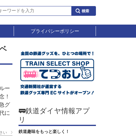
プライバシーポリシー
ベ
ルー
念！
急グ
🚃鉄道ダイヤ情報アプ
代に
リ
鉄道趣味をもっと楽しく！
さい