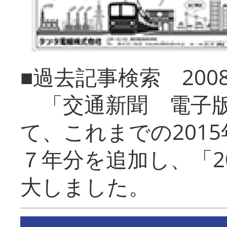
■過去記事検索 20
「交通新聞 電子版
て、これまでの201
７年分を追加し、「2
大しました