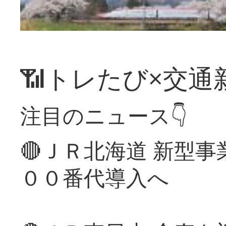
📶トレたび×交通
注目のニュース👇
🔴ＪＲ北海道 新型
００番代導入へ