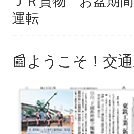
ＪＲ貨物 お盆期間
運転
📰ようこそ！交