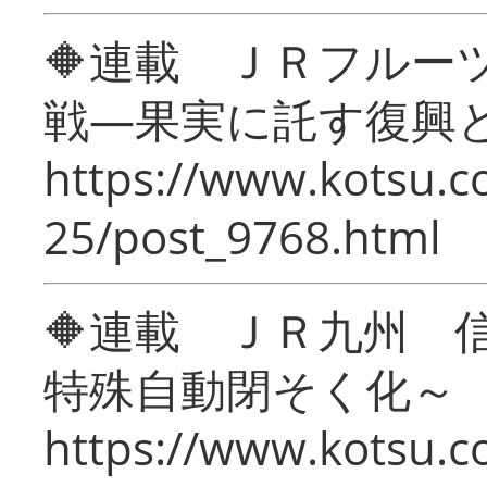
🔶連載 ＪＲフルー
戦―果実に託す復興
https://www.kotsu.c
25/post_9768.html
🔶連載 ＪＲ九州 
特殊自動閉そく化～
https://www.kotsu.c