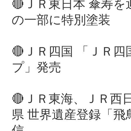
🔴ＪＲ東日本 傘寿
の一部に特別塗装
🔴ＪＲ四国 「ＪＲ
プ」発売
🔴ＪＲ東海、ＪＲ西
県 世界遺産登録「飛
信