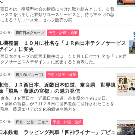
へ
西日本は、循環型社会の構築に向けた取り組みとして、古着
ボックスを活用した衣類リユースサービスと、持ち主不明の忘
傘による「リユース傘」セルフ販売の実
08.06
JR西日本グループ
予定・計画・施策
工機整備 １０月に社名を「ＪＲ西日本テクノサービス
ザイン」に変更
西日本グループの関西工機整備は、１０月１日付で社名を「ＪＲ西
テクノサービス＆デザイン」に変更すると発表した。
08.06
JR共通(グループ)
予定・計画・施策
東海、ＪＲ西日本、近畿日本鉄道、奈良県 世界遺
録「飛鳥・藤原の宮都」の魅力発信
東海、ＪＲ西日本、近畿日本鉄道、奈良県の４者は３日、
鳥・藤原の宮都」が７月２６日に世界遺産に登録されたことを
、飛鳥・藤原エリアの文化的価値や魅力を
08.06
民鉄・公営・三セク
予定・計画・施策
日本鉄道 ラッピング列車「四神ライナー」デビュ