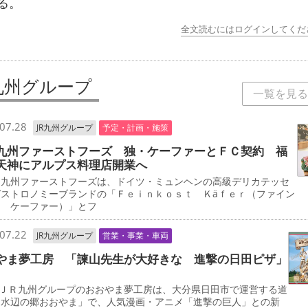
る。
全文読むにはログインしてくだ
R九州グループ
一覧を見る
07.28
JR九州グループ
予定・計画・施策
九州ファーストフーズ 独・ケーファーとＦＣ契約 福
天神にアルプス料理店開業へ
九州ファーストフーズは、ドイツ・ミュンヘンの高級デリカテッセ
ガストロノミーブランドの「Ｆｅｉｎｋｏｓｔ Ｋäｆｅｒ（ファイン
ト ケーファー）」とフ
07.22
JR九州グループ
営業・事業・車両
やま夢工房 「諫山先生が大好きな 進撃の日田ピザ」
ＪＲ九州グループのおおやま夢工房は、大分県日田市で運営する道
「水辺の郷おおやま」で、人気漫画・アニメ「進撃の巨人」との新