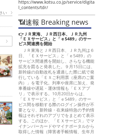
https://www.kotsu.co.jp/service/digita
l_contents/tdr/
さい
📶速報 Breaking news
👉ＪＲ東海、ＪＲ西日本、ＪＲ九州
「ＥＸサービス」と「ｅ5489」のサー
ビス間連携を開始
ＪＲ東海とＪＲ西日本、ＪＲ九州は６
日、「ＥＸサービス」と「ｅ5489」の
サービス間連携を開始し、さらなる機能
拡充を図ると発表した。９月15日には、
新幹線の自動改札を通過した際に紙で発
行している「ＥＸご利用票（座席のご案
内）」を電子化。列車や座席に加え、発
車番線や遅延・運休情報も「ＥＸアプ
リ」で表示する。10月20日からは、
「ＥＸサービス」と「ｅ5489」のサー
ビス間を移動する際のログイン操作が不
要となり、新幹線・在来線特急の予約情
報はそれぞれのアプリでをまとめて表示
する。このほか、「ＥＸサービス」でマ
イナンバーカードやマイナポータルから
取得した情報（障害者手帳情報、生年月