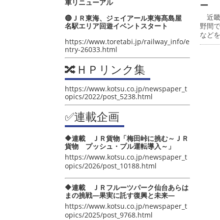
車リニューアル
ー
近畿
🔴ＪＲ東海、ジェイアール東海髙島屋
名駅エリア回遊イベントスタート
野間
など
https://www.toretabi.jp/railway_info/e
ntry-26033.html
🔀ＨＰリンク集
https://www.kotsu.co.jp/newspaper_t
opics/2022/post_5238.html
✅連載企画
🔶連載 ＪＲ貨物「梅田峠に挑む～ＪＲ
貨物 プッシュ・プル運転導入～」
https://www.kotsu.co.jp/newspaper_t
opics/2026/post_10188.html
🔶連載 ＪＲフルーツパーク仙台あらは
まの挑戦―果実に託す復興と未来―
https://www.kotsu.co.jp/newspaper_t
opics/2025/post_9768.html