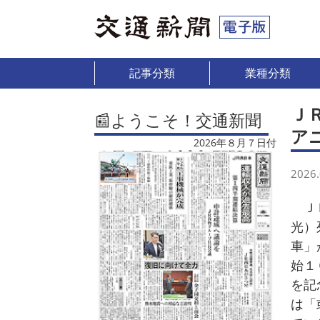
記事分類
業種分類
Ｊ
📰ようこそ！交通新聞
ア
2026年８月７日付
2026.
ＪＲ
光）
車」
始１
を記
は「