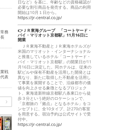
日など）を基に、年齢などの資格確認が
必要な割引商品を発売する。商品の利用
開始は10月１日から。
https://jr-central.co.jp/
👉ＪＲ東海グループ 「コートヤード・
・常務
バイ・マリオット京都駅」11月16日に
部長
開業
ＪＲ東海不動産とＪＲ東海ホテルズが
米国のマリオット・インターナショナル
と推進しているホテル「コートヤード・
バイ・マリオット京都駅」の開業日が11
月16日に決定した。同ホテルは、従来の
営業戦
駅ビルや保有不動産を活用した開発とは
州代表
異なり、新たに取得した不動産を活用し
て事業を展開することで、沿線都市の価
値を向上させる象徴となるプロジェク
ト。東海道新幹線京都駅八条東口から徒
歩３分という絶好のロケーションで、
「京都旅の『拠点』となるホテル」をコ
ンセプトに、全10タイプ、計270の客室
を用意する。宿泊予約は公式サイトで受
付中。
https://jr-central.co.jp/