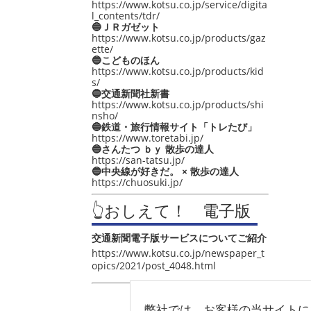
https://www.kotsu.co.jp/service/digita
l_contents/tdr/
🔵ＪＲガゼット
https://www.kotsu.co.jp/products/gaz
ette/
🔵こどものほん
https://www.kotsu.co.jp/products/kid
s/
🔵交通新聞社新書
https://www.kotsu.co.jp/products/shi
nsho/
🔵鉄道・旅行情報サイト「トレたび」
https://www.toretabi.jp/
🔵さんたつ ｂｙ 散歩の達人
https://san-tatsu.jp/
🔵中央線が好きだ。 × 散歩の達人
https://chuosuki.jp/
👆おしえて！ 電子版
交通新聞電子版サービスについてご紹介
https://www.kotsu.co.jp/newspaper_t
opics/2021/post_4048.html
弊社では、お客様の当サイトに