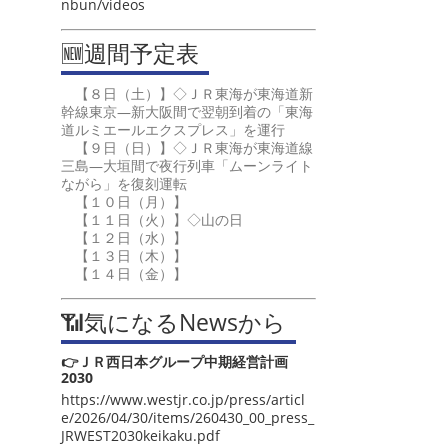
nbun/videos
🆕週間予定表
【８日（土）】◇ＪＲ東海が東海道新
幹線東京―新大阪間で翌朝到着の「東海
道ルミエールエクスプレス」を運行
【９日（日）】◇ＪＲ東海が東海道線
三島―大垣間で夜行列車「ムーンライト
ながら」を復刻運転
【１０日（月）】
【１１日（火）】◇山の日
【１２日（水）】
【１３日（木）】
【１４日（金）】
📶気になるNewsから
👉ＪＲ西日本グループ中期経営計画
2030
https://www.westjr.co.jp/press/articl
e/2026/04/30/items/260430_00_press_
JRWEST2030keikaku.pdf