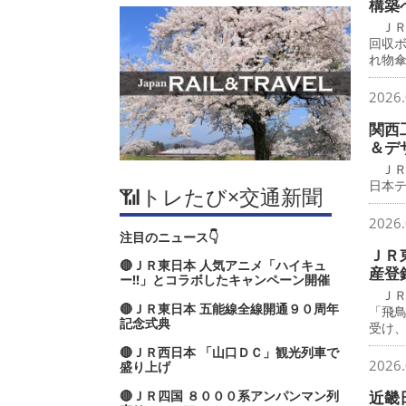
構築
ＪＲ
回収
れ物
2026.
関西
＆デ
ＪＲ
日本
📶トレたび×交通新聞
2026.
注目のニュース👇
ＪＲ
🔴ＪＲ東日本 人気アニメ「ハイキュ
産登
ー‼」とコラボしたキャンペーン開催
ＪＲ
🔴ＪＲ東日本 五能線全線開通９０周年
「飛
記念式典
受け
🔴ＪＲ西日本 「山口ＤＣ」観光列車で
2026.
盛り上げ
🔴ＪＲ四国 ８０００系アンパンマン列
近畿