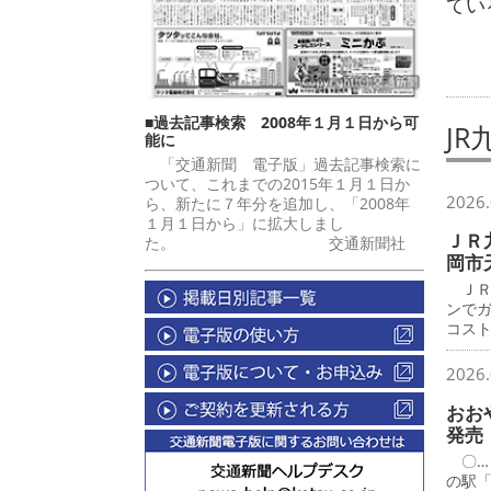
てい
■過去記事検索 2008年１月１日から可
J
能に
「交通新聞 電子版」過去記事検索に
ついて、これまでの2015年１月１日か
2026.
ら、新たに７年分を追加し、「2008年
１月１日から」に拡大しまし
ＪＲ
た。 交通新聞社
岡市
ＪＲ
ンで
コス
2026.
おお
発売
〇…
の駅