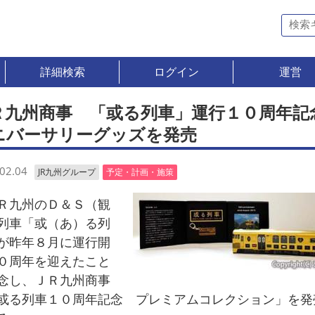
詳細検索
ログイン
運営
Ｒ九州商事 「或る列車」運行１０周年記
ニバーサリーグッズを発売
02.04
JR九州グループ
予定・計画・施策
九州のＤ＆Ｓ（観
列車「或（あ）る列
が昨年８月に運行開
０周年を迎えたこと
念し、ＪＲ九州商事
或る列車１０周年記念 プレミアムコレクション」を発