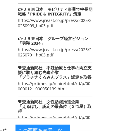
👉ＪＲ東日本 モビリティ事業で中長期
戦略「PRIDE & INTEGRITY」策定
https://www.jreast.co.jp/press/2025/2
0250909_ho03.pdf
👉ＪＲ東日本 グループ経営ビジョン
「勇翔 2034」
https://www.jreast.co.jp/press/2025/2
0250701_ho03.pdf
💖交通新聞社 不妊治療と仕事の両立支
援に取り組む先進企業
「プラチナくるみんプラス」認定を取得
https://prtimes.jp/main/html/rd/p/00
0000121.000050139.html
💖交通新聞社 女性活躍推進企業
「えるぼし」認定の最高位（３つ星）取
得
https://prtimes.jp/main/html/rd/p/00
0000105.000050139.html
ため
この画面を表示しな