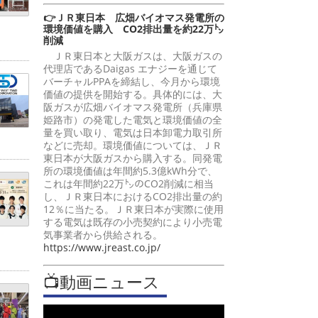
👉ＪＲ東日本 広畑バイオマス発電所の
環境価値を購入 CO2排出量を約22万㌧
削減
ＪＲ東日本と大阪ガスは、大阪ガスの
代理店であるDaigas エナジーを通じて
バーチャルPPAを締結し、今月から環境
価値の提供を開始する。具体的には、大
阪ガスが広畑バイオマス発電所（兵庫県
姫路市）の発電した電気と環境価値の全
量を買い取り、電気は日本卸電力取引所
などに売却。環境価値については、ＪＲ
東日本が大阪ガスから購入する。同発電
所の環境価値は年間約5.3億kWh分で、
これは年間約22万㌧のCO2削減に相当
し、ＪＲ東日本におけるCO2排出量の約
12％に当たる。ＪＲ東日本が実際に使用
する電気は既存の小売契約により小売電
気事業者から供給される。
https://www.jreast.co.jp/
📺動画ニュース