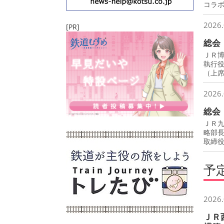
コラ
2026.
[PR]
総会
ＪＲ
執行
（上
2026.
総会
ＪＲ
略部
取締
予
2026.
ＪＲ