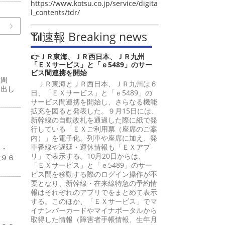
https://www.kotsu.co.jp/service/digita
l_contents/tdr/
📶速報 Breaking news
👉ＪＲ東海、ＪＲ西日本、ＪＲ九州
「ＥＸサービス」と「ｅ5489」のサー
ビス間連携を開始
嵩間
ＪＲ東海とＪＲ西日本、ＪＲ九州は６
提出し
日、「ＥＸサービス」と「ｅ5489」の
サービス間連携を開始し、さらなる機能
拡充を図ると発表した。９月15日には、
新幹線の自動改札を通過した際に紙で発
行している「ＥＸご利用票（座席のご案
内）」を電子化。列車や座席に加え、発
車番線や遅延・運休情報も「ＥＸアプ
４・
リ」で表示する。10月20日からは、
億９６
「ＥＸサービス」と「ｅ5489」のサー
ビス間を移動する際のログイン操作が不
要となり、新幹線・在来線特急の予約情
報はそれぞれのアプリでをまとめて表示
する。このほか、「ＥＸサービス」でマ
イナンバーカードやマイナポータルから
％
取得した情報（障害者手帳情報、生年月