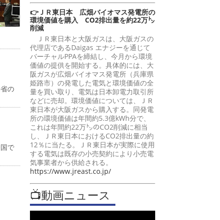
👉ＪＲ東日本 広畑バイオマス発電所の
環境価値を購入 CO2排出量を約22万㌧
削減
ＪＲ東日本と大阪ガスは、大阪ガスの
代理店であるDaigas エナジーを通じて
バーチャルPPAを締結し、今月から環境
価値の提供を開始する。具体的には、大
阪ガスが広畑バイオマス発電所（兵庫県
姫路市）の発電した電気と環境価値の全
働省の
量を買い取り、電気は日本卸電力取引所
などに売却。環境価値については、ＪＲ
東日本が大阪ガスから購入する。同発電
所の環境価値は年間約5.3億kWh分で、
これは年間約22万㌧のCO2削減に相当
し、ＪＲ東日本におけるCO2排出量の約
12％に当たる。ＪＲ東日本が実際に使用
全国で
する電気は既存の小売契約により小売電
気事業者から供給される。
https://www.jreast.co.jp/
📺動画ニュース