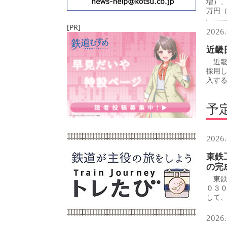
増）
万円
[PR]
2026.
近畿
近畿
採用
入す
予
2026.
東鉄
の完
東鉄
０３
して
2026.