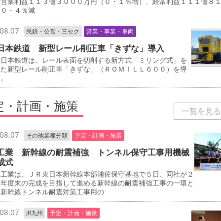
、営業利益１１３億３０００万円（０・１％増）、経常利益１１１億８
（０・４％減
08.07
民鉄・公営・三セク
営業・事業・車両
日本鉄道 新型レール削正車「きずな」導入
日本鉄道は、レール表面を切削する新方式「ミリング式」を
した新型レール削正車「きずな」（ＲＯＭＩＬＬ６００）を導
る。
定・計画・施策
一覧を見る
08.07
その他業種分類
予定・計画・施策
工業 新幹線の耐震補強 トンネル保守工事用機械
成式
工業は、ＪＲ東日本新幹線本部浦佐保守基地で５日、同社が２
０年度末の完成を目指して進める新幹線の耐震補強工事の一環と
、新幹線トンネル耐震対策工事用の
08.07
JR九州
予定・計画・施策