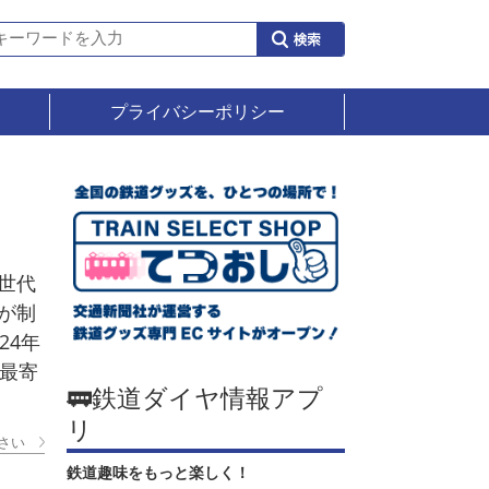
プライバシーポリシー
世代
が制
24年
校最寄
🚃鉄道ダイヤ情報アプ
リ
さい
鉄道趣味をもっと楽しく！