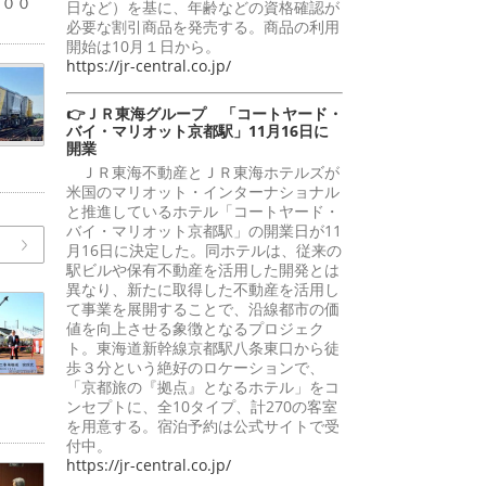
１００
日など）を基に、年齢などの資格確認が
必要な割引商品を発売する。商品の利用
開始は10月１日から。
https://jr-central.co.jp/
👉ＪＲ東海グループ 「コートヤード・
バイ・マリオット京都駅」11月16日に
開業
ＪＲ東海不動産とＪＲ東海ホテルズが
米国のマリオット・インターナショナル
と推進しているホテル「コートヤード・
バイ・マリオット京都駅」の開業日が11
月16日に決定した。同ホテルは、従来の
駅ビルや保有不動産を活用した開発とは
異なり、新たに取得した不動産を活用し
て事業を展開することで、沿線都市の価
値を向上させる象徴となるプロジェク
ト。東海道新幹線京都駅八条東口から徒
歩３分という絶好のロケーションで、
「京都旅の『拠点』となるホテル」をコ
ンセプトに、全10タイプ、計270の客室
を用意する。宿泊予約は公式サイトで受
付中。
https://jr-central.co.jp/