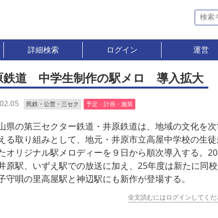
詳細検索
ログイン
運営
原鉄道 中学生制作の駅メロ 導入拡大
02.05
民鉄・公営・三セク
予定・計画・施策
県の第三セクター鉄道・井原鉄道は、地域の文化を次
える取り組みとして、地元・井原市立高屋中学校の生徒
たオリジナル駅メロディーを９日から順次導入する。20
井原駅、いずえ駅での放送に加え、25年度は新たに同
子守唄の里高屋駅と神辺駅にも新作が登場する。
全文読むにはログインしてくだ