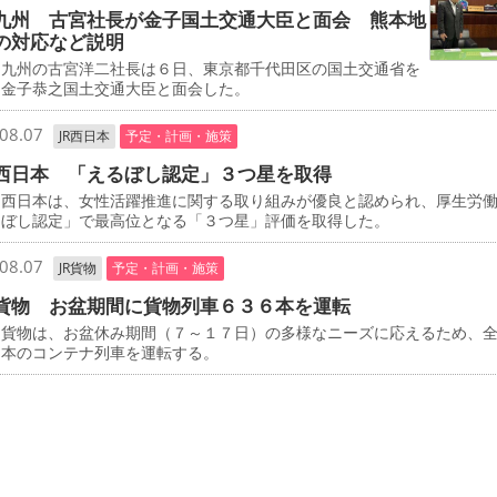
九州 古宮社長が金子国土交通大臣と面会 熊本地
の対応など説明
九州の古宮洋二社長は６日、東京都千代田区の国土交通省を
、金子恭之国土交通大臣と面会した。
08.07
JR西日本
予定・計画・施策
西日本 「えるぼし認定」３つ星を取得
西日本は、女性活躍推進に関する取り組みが優良と認められ、厚生労
るぼし認定」で最高位となる「３つ星」評価を取得した。
08.07
JR貨物
予定・計画・施策
貨物 お盆期間に貨物列車６３６本を運転
貨物は、お盆休み期間（７～１７日）の多様なニーズに応えるため、
６本のコンテナ列車を運転する。