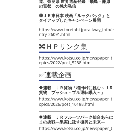
道、奈良県 世界遺産登録「飛鳥・藤原
の宮都」の魅力発信
🔴ＪＲ東日本 映画「ルックバック」と
タイアップしたキャンペーン展開
https://www.toretabi.jp/railway_info/e
ntry-26091.html
🔀ＨＰリンク集
https://www.kotsu.co.jp/newspaper_t
opics/2022/post_5238.html
✅連載企画
🔶連載 ＪＲ貨物「梅田峠に挑む～ＪＲ
貨物 プッシュ・プル運転導入～」
https://www.kotsu.co.jp/newspaper_t
opics/2026/post_10188.html
🔶連載 ＪＲフルーツパーク仙台あらは
まの挑戦―果実に託す復興と未来―
https://www.kotsu.co.jp/newspaper_t