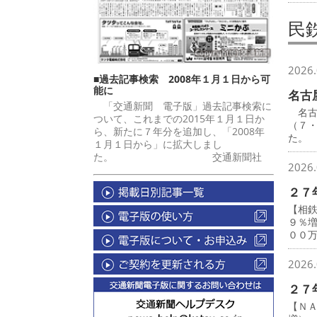
民
2026.
■過去記事検索 2008年１月１日から可
能に
名古
「交通新聞 電子版」過去記事検索に
名古
ついて、これまでの2015年１月１日か
（７
ら、新たに７年分を追加し、「2008年
た。
１月１日から」に拡大しまし
た。 交通新聞社
2026.
２７
【相
９％
００
2026.
２７
【Ｎ