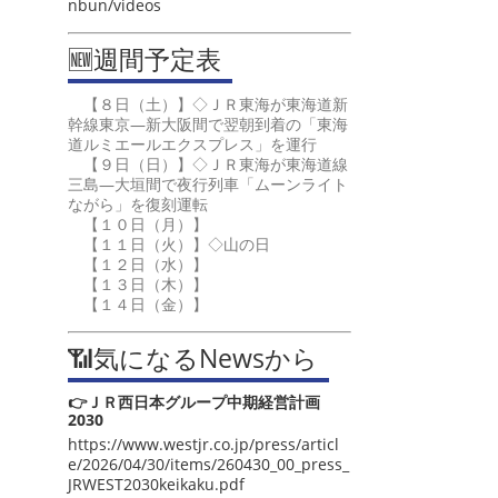
nbun/videos
🆕週間予定表
【８日（土）】◇ＪＲ東海が東海道新
幹線東京―新大阪間で翌朝到着の「東海
道ルミエールエクスプレス」を運行
【９日（日）】◇ＪＲ東海が東海道線
三島―大垣間で夜行列車「ムーンライト
ながら」を復刻運転
【１０日（月）】
【１１日（火）】◇山の日
【１２日（水）】
【１３日（木）】
【１４日（金）】
📶気になるNewsから
👉ＪＲ西日本グループ中期経営計画
2030
https://www.westjr.co.jp/press/articl
e/2026/04/30/items/260430_00_press_
JRWEST2030keikaku.pdf