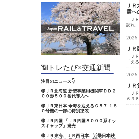
ＪＲ
震へ
ＪＲ
訪れ
2026.
ＪＲ
ＪＲ
「え
📶トレたび×交通新聞
2026.
注目のニュース👇
ＪＲ
🔴ＪＲ北海道 新型事業用機関車ＤＤ２
ＪＲ
００形５００番代導入へ
６３
🔴ＪＲ東日本 傘寿を迎えるＣ５７ １８
０号機の一部に特別塗装
🔴ＪＲ四国 「ＪＲ四国８０００系キッ
ズキャップ」発売
🔴ＪＲ東海、ＪＲ西日本、近畿日本鉄