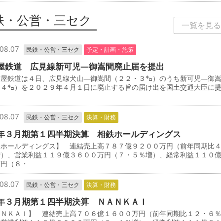
鉄・公営・三セク
一覧を見る
08.07
民鉄・公営・三セク
予定・計画・施策
屋鉄道 広見線新可児―御嵩間廃止届を提出
屋鉄道は４日、広見線犬山―御嵩間（２２・３㌔）のうち新可児―御
・４㌔）を２０２９年４月１日に廃止する旨の届け出を国土交通大臣に
08.07
民鉄・公営・三セク
決算・財務
年３月期第１四半期決算 相鉄ホールディングス
鉄ホールディングス】 連結売上高７８７億９２００万円（前年同期比
増）、営業利益１１９億３６００万円（７・５％増）、経常利益１１０
万円（８・
08.07
民鉄・公営・三セク
決算・財務
年３月期第１四半期決算 ＮＡＮＫＡＩ
ＡＮＫＡＩ】 連結売上高７０６億１６００万円（前年同期比１２・６