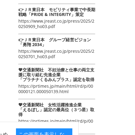
👉ＪＲ東日本 モビリティ事業で中長期
戦略「PRIDE & INTEGRITY」策定
https://www.jreast.co.jp/press/2025/2
0250909_ho03.pdf
👉ＪＲ東日本 グループ経営ビジョン
「勇翔 2034」
https://www.jreast.co.jp/press/2025/2
0250701_ho03.pdf
💖交通新聞社 不妊治療と仕事の両立支
援に取り組む先進企業
「プラチナくるみんプラス」認定を取得
https://prtimes.jp/main/html/rd/p/00
0000121.000050139.html
💖交通新聞社 女性活躍推進企業
「えるぼし」認定の最高位（３つ星）取
得
https://prtimes.jp/main/html/rd/p/00
0000105.000050139.html
ため
この画面を表示しな