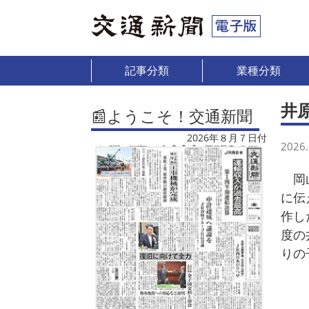
記事分類
業種分類
井
📰ようこそ！交通新聞
2026年８月７日付
2026.
岡山
に伝
作し
度の
りの