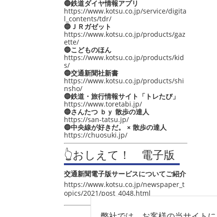
🔵鉄道ダイヤ情報アプリ
https://www.kotsu.co.jp/service/digita
l_contents/tdr/
🔵ＪＲガゼット
https://www.kotsu.co.jp/products/gaz
ette/
🔵こどものほん
https://www.kotsu.co.jp/products/kid
s/
🔵交通新聞社新書
https://www.kotsu.co.jp/products/shi
nsho/
🔵鉄道・旅行情報サイト「トレたび」
https://www.toretabi.jp/
🔵さんたつ ｂｙ 散歩の達人
https://san-tatsu.jp/
🔵中央線が好きだ。 × 散歩の達人
https://chuosuki.jp/
👆おしえて！ 電子版
交通新聞電子版サービスについてご紹介
https://www.kotsu.co.jp/newspaper_t
opics/2021/post_4048.html
弊社では、お客様の当サイトに