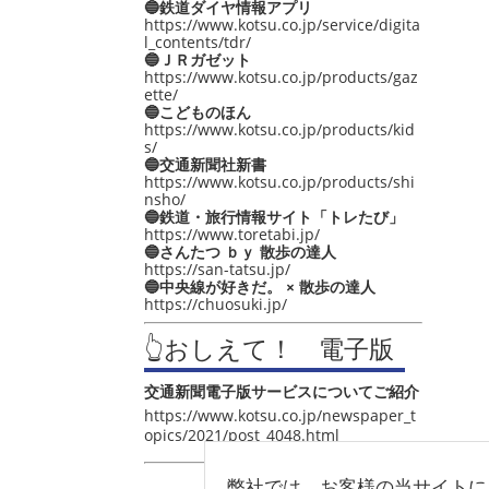
🔵鉄道ダイヤ情報アプリ
https://www.kotsu.co.jp/service/digita
l_contents/tdr/
🔵ＪＲガゼット
https://www.kotsu.co.jp/products/gaz
ette/
🔵こどものほん
https://www.kotsu.co.jp/products/kid
s/
🔵交通新聞社新書
https://www.kotsu.co.jp/products/shi
nsho/
🔵鉄道・旅行情報サイト「トレたび」
https://www.toretabi.jp/
🔵さんたつ ｂｙ 散歩の達人
https://san-tatsu.jp/
🔵中央線が好きだ。 × 散歩の達人
https://chuosuki.jp/
👆おしえて！ 電子版
交通新聞電子版サービスについてご紹介
https://www.kotsu.co.jp/newspaper_t
opics/2021/post_4048.html
弊社では、お客様の当サイトに