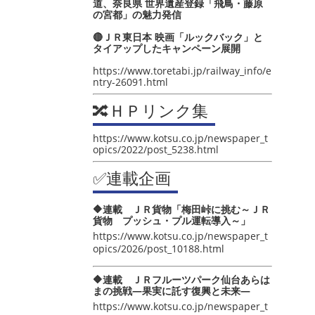
道、奈良県 世界遺産登録「飛鳥・藤原
の宮都」の魅力発信
🔴ＪＲ東日本 映画「ルックバック」と
タイアップしたキャンペーン展開
https://www.toretabi.jp/railway_info/e
ntry-26091.html
🔀ＨＰリンク集
https://www.kotsu.co.jp/newspaper_t
opics/2022/post_5238.html
✅連載企画
🔶連載 ＪＲ貨物「梅田峠に挑む～ＪＲ
貨物 プッシュ・プル運転導入～」
https://www.kotsu.co.jp/newspaper_t
opics/2026/post_10188.html
🔶連載 ＪＲフルーツパーク仙台あらは
まの挑戦―果実に託す復興と未来―
https://www.kotsu.co.jp/newspaper_t