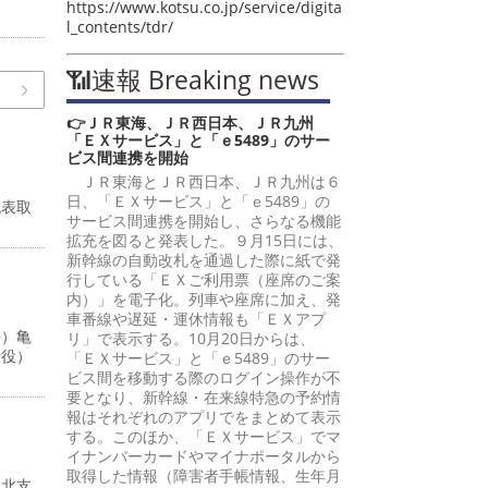
https://www.kotsu.co.jp/service/digita
l_contents/tdr/
📶速報 Breaking news
👉ＪＲ東海、ＪＲ西日本、ＪＲ九州
「ＥＸサービス」と「ｅ5489」のサー
ビス間連携を開始
ＪＲ東海とＪＲ西日本、ＪＲ九州は６
日、「ＥＸサービス」と「ｅ5489」の
代表取
サービス間連携を開始し、さらなる機能
拡充を図ると発表した。９月15日には、
新幹線の自動改札を通過した際に紙で発
行している「ＥＸご利用票（座席のご案
内）」を電子化。列車や座席に加え、発
車番線や遅延・運休情報も「ＥＸアプ
長）亀
リ」で表示する。10月20日からは、
締役）
「ＥＸサービス」と「ｅ5489」のサー
ビス間を移動する際のログイン操作が不
要となり、新幹線・在来線特急の予約情
報はそれぞれのアプリでをまとめて表示
する。このほか、「ＥＸサービス」でマ
イナンバーカードやマイナポータルから
取得した情報（障害者手帳情報、生年月
東北支