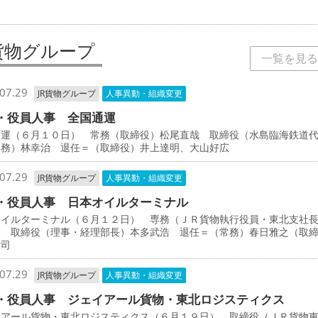
R貨物グループ
一覧を見る
07.29
JR貨物グループ
人事異動・組織変更
・役員人事 全国通運
通運（６月１０日） 常務（取締役）松尾直哉 取締役（水島臨海鉄道
専務）林幸治 退任＝（取締役）井上達明、大山好広
07.29
JR貨物グループ
人事異動・組織変更
・役員人事 日本オイルターミナル
オイルターミナル（６月１２日） 専務（ＪＲ貨物執行役員・東北支社
人 取締役（理事・経理部長）本多武浩 退任＝（常務）春日雅之（取
康司
07.29
JR貨物グループ
人事異動・組織変更
・役員人事 ジェイアール貨物・東北ロジスティクス
イアール貨物・東北ロジスティクス（６月１９日） 取締役（ＪＲ貨物