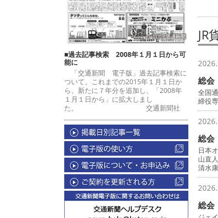
J
■過去記事検索 2008年１月１日から可
能に
2026.
「交通新聞 電子版」過去記事検索に
総会
ついて、これまでの2015年１月１日か
ら、新たに７年分を追加し、「2008年
全国
１月１日から」に拡大しまし
締役
た。 交通新聞社
2026.
総会
日本
山直
清水
2026.
総会
ジェ