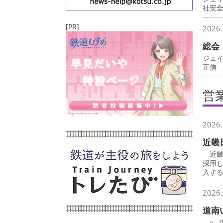
社安
[PR]
2026.
総会
ジェ
正信
営
2026.
近畿
近畿
採用
入す
2026.
道南
○…