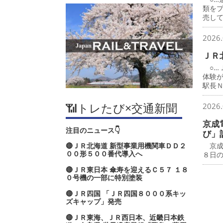
類を
売し
2026.
ＪＲ
○…
体験
駅長
📶トレたび×交通新聞
2026.
京成
注目のニュース👇
び」
🔴ＪＲ北海道 新型事業用機関車ＤＤ２
京成
００形５００番代導入へ
８日
🔴ＪＲ東日本 傘寿を迎えるＣ５７ １８
０号機の一部に特別塗装
🔴ＪＲ四国 「ＪＲ四国８０００系キッ
ズキャップ」発売
🔴ＪＲ東海、ＪＲ西日本、近畿日本鉄