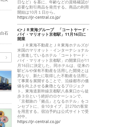
日など）を基に、年齢などの資格確認が
必要な割引商品を発売する。商品の利用
開始は10月１日から。
https://jr-central.co.jp/
👉ＪＲ東海グループ 「コートヤード・
）白石
バイ・マリオット京都駅」11月16日に
開業
ＪＲ東海不動産とＪＲ東海ホテルズが
米国のマリオット・インターナショナル
と推進しているホテル「コートヤード・
バイ・マリオット京都駅」の開業日が11
月16日に決定した。同ホテルは、従来の
駅ビルや保有不動産を活用した開発とは
異なり、新たに取得した不動産を活用し
て事業を展開することで、沿線都市の価
値を向上させる象徴となるプロジェク
ト。東海道新幹線京都駅八条東口から徒
歩３分という絶好のロケーションで、
「京都旅の『拠点』となるホテル」をコ
ンセプトに、全10タイプ、計270の客室
を用意する。宿泊予約は公式サイトで受
付中。
https://jr-central.co.jp/