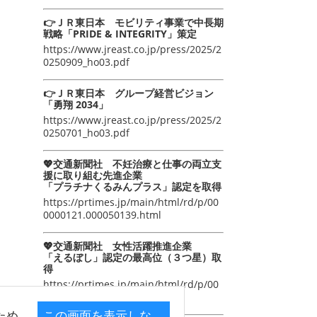
👉ＪＲ東日本 モビリティ事業で中長期
戦略「PRIDE & INTEGRITY」策定
https://www.jreast.co.jp/press/2025/2
0250909_ho03.pdf
👉ＪＲ東日本 グループ経営ビジョン
「勇翔 2034」
https://www.jreast.co.jp/press/2025/2
0250701_ho03.pdf
💖交通新聞社 不妊治療と仕事の両立支
援に取り組む先進企業
「プラチナくるみんプラス」認定を取得
https://prtimes.jp/main/html/rd/p/00
0000121.000050139.html
💖交通新聞社 女性活躍推進企業
「えるぼし」認定の最高位（３つ星）取
得
https://prtimes.jp/main/html/rd/p/00
0000105.000050139.html
ため
この画面を表示しな