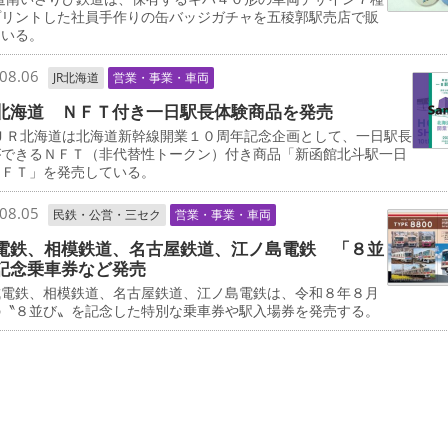
プリントした社員手作りの缶バッジガチャを五稜郭駅売店で販
ている。
08.06
JR北海道
営業・事業・車両
北海道 ＮＦＴ付き一日駅長体験商品を発売
ＪＲ北海道は北海道新幹線開業１０周年記念企画として、一日駅長
ができるＮＦＴ（非代替性トークン）付き商品「新函館北斗駅一日
ＮＦＴ」を発売している。
08.05
民鉄・公営・三セク
営業・事業・車両
電鉄、相模鉄道、名古屋鉄道、江ノ島電鉄 「８並
記念乗車券など発売
電鉄、相模鉄道、名古屋鉄道、江ノ島電鉄は、令和８年８月
の〝８並び〟を記念した特別な乗車券や駅入場券を発売する。