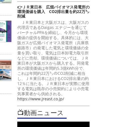
👉ＪＲ東日本 広畑バイオマス発電所の
環境価値を購入 CO2排出量を約22万㌧
削減
ＪＲ東日本と大阪ガスは、大阪ガスの
代理店であるDaigas エナジーを通じて
バーチャルPPAを締結し、今月から環境
価値の提供を開始する。具体的には、大
阪ガスが広畑バイオマス発電所（兵庫県
姫路市）の発電した電気と環境価値の全
量を買い取り、電気は日本卸電力取引所
などに売却。環境価値については、ＪＲ
東日本が大阪ガスから購入する。同発電
所の環境価値は年間約5.3億kWh分で、
これは年間約22万㌧のCO2削減に相当
し、ＪＲ東日本におけるCO2排出量の約
12％に当たる。ＪＲ東日本が実際に使用
する電気は既存の小売契約により小売電
気事業者から供給される。
https://www.jreast.co.jp/
📺動画ニュース