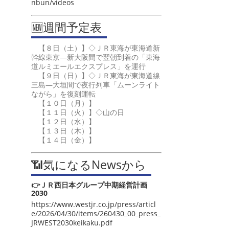
nbun/videos
🆕週間予定表
【８日（土）】◇ＪＲ東海が東海道新
幹線東京―新大阪間で翌朝到着の「東海
道ルミエールエクスプレス」を運行
【９日（日）】◇ＪＲ東海が東海道線
三島―大垣間で夜行列車「ムーンライト
ながら」を復刻運転
【１０日（月）】
【１１日（火）】◇山の日
【１２日（水）】
【１３日（木）】
【１４日（金）】
📶気になるNewsから
👉ＪＲ西日本グループ中期経営計画
2030
https://www.westjr.co.jp/press/articl
e/2026/04/30/items/260430_00_press_
JRWEST2030keikaku.pdf