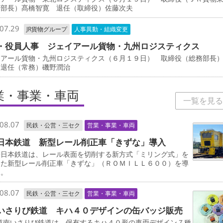
全部長）髙橋智寛 退任（取締役）佐藤次夫
07.29
JR貨物グループ
人事異動・組織変更
・役員人事 ジェイアール貨物・九州ロジスティクス
イアール貨物・九州ロジスティクス（６月１９日） 取締役（総務部長
 退任（常務）磯野潤治
業・事業・車両
一覧を見る
08.07
民鉄・公営・三セク
営業・事業・車両
日本鉄道 新型レール削正車「きずな」導入
日本鉄道は、レール表面を切削する新方式「ミリング式」を
した新型レール削正車「きずな」（ＲＯＭＩＬＬ６００）を導
る。
08.07
民鉄・公営・三セク
営業・事業・車両
いさりび鉄道 キハ４０デザインの缶バッジ販売
道南いさりび鉄道は、保有するキハ４０形の車両デザイン７種