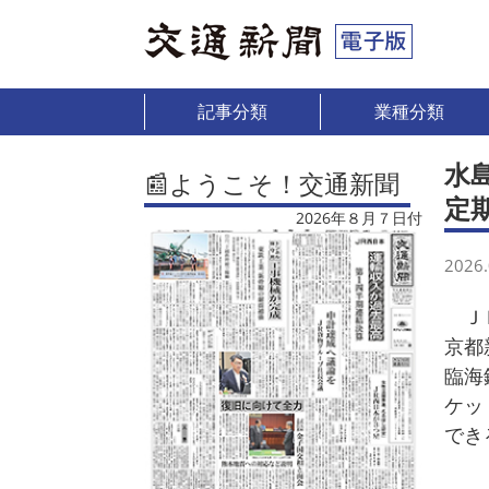
記事分類
業種分類
水
📰ようこそ！交通新聞
定
2026年８月７日付
2026.
ＪＲ
京都
臨海
ケッ
でき