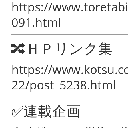
https://www.toretabi
091.html
🔀ＨＰリンク集
https://www.kotsu.c
22/post_5238.html
✅連載企画