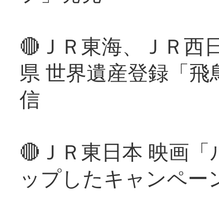
🔴ＪＲ東海、ＪＲ西
県 世界遺産登録「飛
信
🔴ＪＲ東日本 映画
ップしたキャンペー