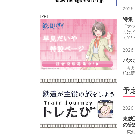
2026.
[PR]
特集
「ア
向け
えて
2026.
パス
今月
航に
予
2026.
東鉄
の完
東鉄