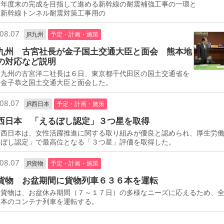
０年度末の完成を目指して進める新幹線の耐震補強工事の一環と
、新幹線トンネル耐震対策工事用の
08.07
JR九州
予定・計画・施策
九州 古宮社長が金子国土交通大臣と面会 熊本地
の対応など説明
九州の古宮洋二社長は６日、東京都千代田区の国土交通省を
、金子恭之国土交通大臣と面会した。
08.07
JR西日本
予定・計画・施策
西日本 「えるぼし認定」３つ星を取得
西日本は、女性活躍推進に関する取り組みが優良と認められ、厚生労
るぼし認定」で最高位となる「３つ星」評価を取得した。
08.07
JR貨物
予定・計画・施策
貨物 お盆期間に貨物列車６３６本を運転
貨物は、お盆休み期間（７～１７日）の多様なニーズに応えるため、
６本のコンテナ列車を運転する。