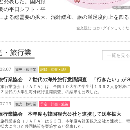
と発表した。国内旅
要の平日シフト・平
による総需要の拡大、混雑緩和、旅の満足度向上を図る
全文読むにはログインしてくだ
光・旅行業
一覧を見る
08.07
観光・旅行業
記録・調査・統計
旅行業協会 Ｚ世代の海外旅行意識調査 「行きたい」が
旅行業協会（ＪＡＴＡ）は、全国１０大学の学生計１３６２人を対象
「Ｚ世代の大学生海外旅行意識調査」の結果を公表した。
07.29
観光・旅行業
予定・計画・施策
旅行業協会 本年度も韓国観光公社と連携して送客拡大
旅行業協会（ＪＡＴＡ）は２３日、本年度も韓国観光公社と連携し、
客拡大に向けた共同施策を実施すると発表した。