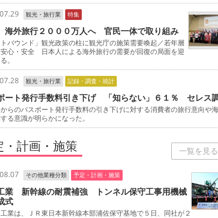
07.29
観光・旅行業
特集
 海外旅行２０００万人へ 官民一体で取り組み
ウトバウンド」観光政策の柱に観光庁の施策需要喚起／若年層
／安心・安全 日本人による海外旅行の需要が回復の局面を迎
いる。
07.28
観光・旅行業
記録・調査・統計
ポート発行手数料引き下げ 「知らない」６１％ セレス
からのパスポート発行手数料の引き下げに対する消費者の旅行意向や
関する意識が明らかになった。
定・計画・施策
一覧を見る
08.07
その他業種分類
予定・計画・施策
工業 新幹線の耐震補強 トンネル保守工事用機械
成式
工業は、ＪＲ東日本新幹線本部浦佐保守基地で５日、同社が２