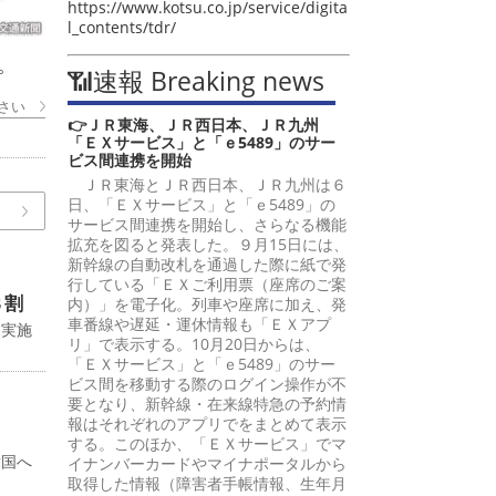
https://www.kotsu.co.jp/service/digita
l_contents/tdr/
。
📶速報 Breaking news
さい
👉ＪＲ東海、ＪＲ西日本、ＪＲ九州
「ＥＸサービス」と「ｅ5489」のサー
ビス間連携を開始
ＪＲ東海とＪＲ西日本、ＪＲ九州は６
日、「ＥＸサービス」と「ｅ5489」の
サービス間連携を開始し、さらなる機能
拡充を図ると発表した。９月15日には、
新幹線の自動改札を通過した際に紙で発
行している「ＥＸご利用票（座席のご案
８割
内）」を電子化。列車や座席に加え、発
車番線や遅延・運休情報も「ＥＸアプ
に実施
リ」で表示する。10月20日からは、
「ＥＸサービス」と「ｅ5489」のサー
ビス間を移動する際のログイン操作が不
要となり、新幹線・在来線特急の予約情
報はそれぞれのアプリでをまとめて表示
する。このほか、「ＥＸサービス」でマ
韓国へ
イナンバーカードやマイナポータルから
取得した情報（障害者手帳情報、生年月