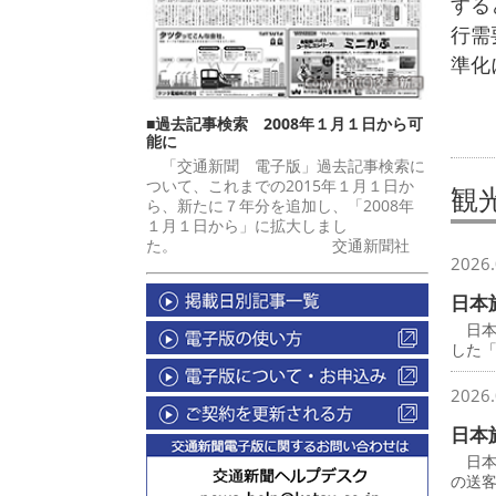
する
行需
準化
■過去記事検索 2008年１月１日から可
能に
「交通新聞 電子版」過去記事検索に
ついて、これまでの2015年１月１日か
観
ら、新たに７年分を追加し、「2008年
１月１日から」に拡大しまし
た。 交通新聞社
2026.
日本
日本
した
2026.
日本
日本
の送