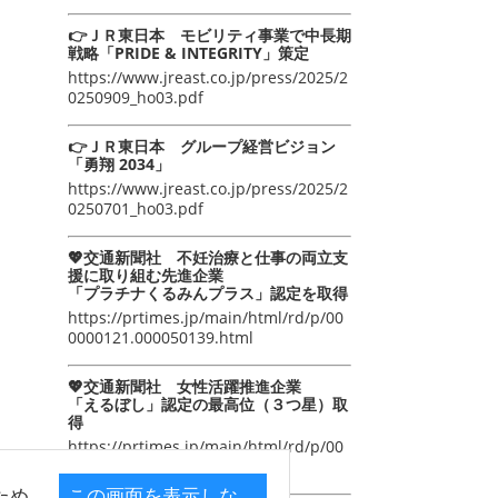
👉ＪＲ東日本 モビリティ事業で中長期
戦略「PRIDE & INTEGRITY」策定
https://www.jreast.co.jp/press/2025/2
0250909_ho03.pdf
👉ＪＲ東日本 グループ経営ビジョン
「勇翔 2034」
https://www.jreast.co.jp/press/2025/2
0250701_ho03.pdf
💖交通新聞社 不妊治療と仕事の両立支
援に取り組む先進企業
「プラチナくるみんプラス」認定を取得
https://prtimes.jp/main/html/rd/p/00
0000121.000050139.html
💖交通新聞社 女性活躍推進企業
「えるぼし」認定の最高位（３つ星）取
得
https://prtimes.jp/main/html/rd/p/00
0000105.000050139.html
ため
この画面を表示しな