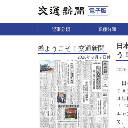
記事分類
業種分類
日
📰ようこそ！交通新聞
う
2026年８月７日付
2026.
日本
ＴＡ
４年
「『
キャ
て、