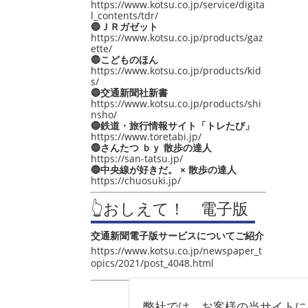
https://www.kotsu.co.jp/service/digita
l_contents/tdr/
🔵ＪＲガゼット
https://www.kotsu.co.jp/products/gaz
ette/
🔵こどものほん
https://www.kotsu.co.jp/products/kid
s/
🔵交通新聞社新書
https://www.kotsu.co.jp/products/shi
nsho/
🔵鉄道・旅行情報サイト「トレたび」
https://www.toretabi.jp/
🔵さんたつ ｂｙ 散歩の達人
https://san-tatsu.jp/
🔵中央線が好きだ。 × 散歩の達人
https://chuosuki.jp/
👆おしえて！ 電子版
交通新聞電子版サービスについてご紹介
https://www.kotsu.co.jp/newspaper_t
opics/2021/post_4048.html
弊社では、お客様の当サイトに