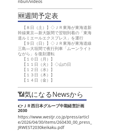
nbun/videos
🆕週間予定表
【８日（土）】◇ＪＲ東海が東海道新
幹線東京―新大阪間で翌朝到着の「東海
道ルミエールエクスプレス」を運行
【９日（日）】◇ＪＲ東海が東海道線
三島―大垣間で夜行列車「ムーンライト
ながら」を復刻運転
【１０日（月）】
【１１日（火）】◇山の日
【１２日（水）】
【１３日（木）】
【１４日（金）】
📶気になるNewsから
👉ＪＲ西日本グループ中期経営計画
2030
https://www.westjr.co.jp/press/articl
e/2026/04/30/items/260430_00_press_
JRWEST2030keikaku.pdf