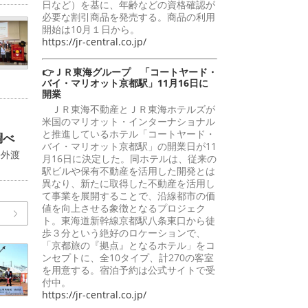
日など）を基に、年齢などの資格確認が
必要な割引商品を発売する。商品の利用
開始は10月１日から。
https://jr-central.co.jp/
👉ＪＲ東海グループ 「コートヤード・
バイ・マリオット京都駅」11月16日に
開業
ＪＲ東海不動産とＪＲ東海ホテルズが
米国のマリオット・インターナショナル
と推進しているホテル「コートヤード・
調べ
バイ・マリオット京都駅」の開業日が11
海外渡
月16日に決定した。同ホテルは、従来の
駅ビルや保有不動産を活用した開発とは
異なり、新たに取得した不動産を活用し
て事業を展開することで、沿線都市の価
値を向上させる象徴となるプロジェク
ト。東海道新幹線京都駅八条東口から徒
歩３分という絶好のロケーションで、
「京都旅の『拠点』となるホテル」をコ
ンセプトに、全10タイプ、計270の客室
を用意する。宿泊予約は公式サイトで受
付中。
https://jr-central.co.jp/