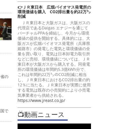
👉ＪＲ東日本 広畑バイオマス発電所の
環境価値を購入 CO2排出量を約22万㌧
削減
ＪＲ東日本と大阪ガスは、大阪ガスの
代理店であるDaigas エナジーを通じて
バーチャルPPAを締結し、今月から環境
価値の提供を開始する。具体的には、大
阪ガスが広畑バイオマス発電所（兵庫県
姫路市）の発電した電気と環境価値の全
量を買い取り、電気は日本卸電力取引所
などに売却。環境価値については、ＪＲ
東日本が大阪ガスから購入する。同発電
所の環境価値は年間約5.3億kWh分で、
これは年間約22万㌧のCO2削減に相当
働省の
し、ＪＲ東日本におけるCO2排出量の約
12％に当たる。ＪＲ東日本が実際に使用
する電気は既存の小売契約により小売電
気事業者から供給される。
https://www.jreast.co.jp/
全国で
📺動画ニュース