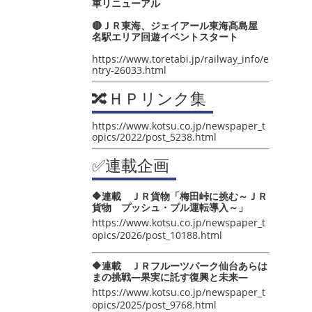
車リニューアル
🔴ＪＲ東海、ジェイアール東海髙島屋
名駅エリア回遊イベントスタート
https://www.toretabi.jp/railway_info/e
ntry-26033.html
🔀ＨＰリンク集
https://www.kotsu.co.jp/newspaper_t
opics/2022/post_5238.html
✅連載企画
🔶連載 ＪＲ貨物「梅田峠に挑む～ＪＲ
貨物 プッシュ・プル運転導入～」
https://www.kotsu.co.jp/newspaper_t
opics/2026/post_10188.html
🔶連載 ＪＲフルーツパーク仙台あらは
まの挑戦―果実に託す復興と未来―
https://www.kotsu.co.jp/newspaper_t
opics/2025/post_9768.html