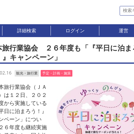
詳細検索
ログイン
運営
本旅行業協会 ２６年度も「『平日に泊ま
！』キャンペーン」
02.16
観光・旅行業
予定・計画・施策
旅行業協会（ＪＡ
）は１２日、２０２
度から実施している
平日に泊まろう！』
ンペーン」につい
２６年度も継続実施