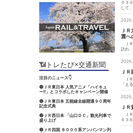
０３
して
2026.
ＪＲ
震へ
ＪＲ
訪れ
2026.
📶トレたび×交通新聞
ＪＲ
注目のニュース👇
ＪＲ
「え
🔴ＪＲ東日本 人気アニメ「ハイキュ
ー‼」とコラボしたキャンペーン開催
2026.
🔴ＪＲ東日本 五能線全線開通９０周年
記念式典
ＪＲ
ＪＲ
🔴ＪＲ西日本 「山口ＤＣ」観光列車で
６３
盛り上げ
🔴ＪＲ四国 ８０００系アンパンマン列