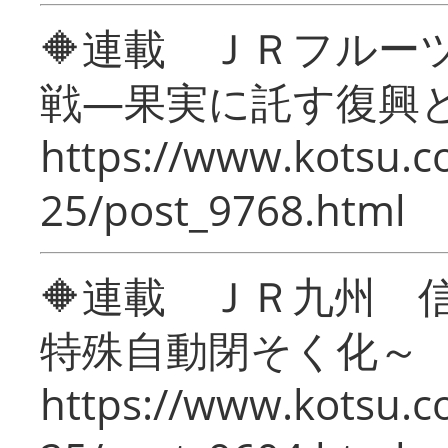
🔶連載 ＪＲフルー
戦―果実に託す復興
https://www.kotsu.c
25/post_9768.html
🔶連載 ＪＲ九州 
特殊自動閉そく化～
https://www.kotsu.c