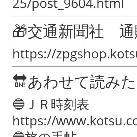
25/post_9604.html
🎁交通新聞社 通
https://zpgshop.kots
🔛あわせて読み
🔵ＪＲ時刻表
https://www.kotsu.co
🔵旅の手帖