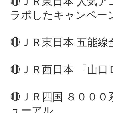
🔴ＪＲ東日本 人気
ラボしたキャンペー
🔴ＪＲ東日本 五能
🔴ＪＲ西日本 「山
🔴ＪＲ四国 ８００
ューアル