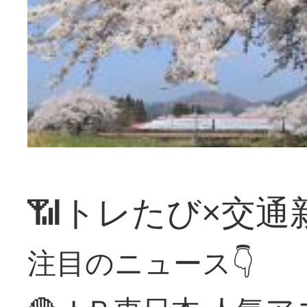
📶トレたび×交通
注目のニュース👇