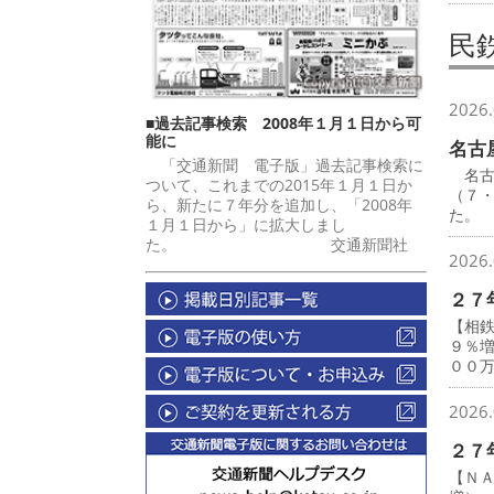
民
2026.
■過去記事検索 2008年１月１日から可
能に
名古
「交通新聞 電子版」過去記事検索に
名古
ついて、これまでの2015年１月１日か
（７
ら、新たに７年分を追加し、「2008年
た。
１月１日から」に拡大しまし
た。 交通新聞社
2026.
２７
【相
９％
００
2026.
２７
【Ｎ