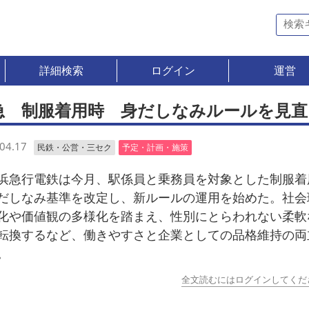
詳細検索
ログイン
運営
急 制服着用時 身だしなみルールを見直
04.17
民鉄・公営・三セク
予定・計画・施策
急行電鉄は今月、駅係員と乗務員を対象とした制服着
だしなみ基準を改定し、新ルールの運用を始めた。社会
化や価値観の多様化を踏まえ、性別にとらわれない柔軟
転換するなど、働きやすさと企業としての品格維持の両
。
全文読むにはログインしてくだ