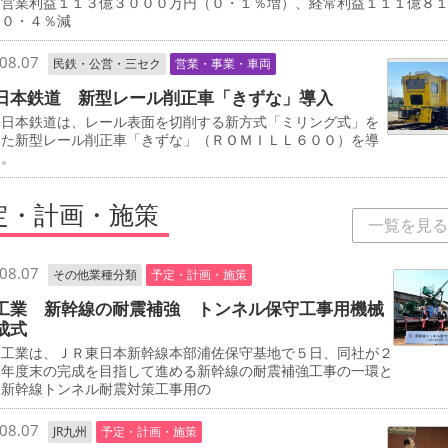
、営業利益１１３億３０００万円（０・１％増）、経常利益１１１億８
（０・４％減
08.07
民鉄・公営・三セク
営業・事業・車両
日本鉄道 新型レール削正車「きずな」導入
日本鉄道は、レール表面を切削する新方式「ミリング式」を
した新型レール削正車「きずな」（ＲＯＭＩＬＬ６００）を導
る。
定・計画・施策
一覧を見る
08.07
その他業種分類
予定・計画・施策
工業 新幹線の耐震補強 トンネル保守工事用機械
成式
工業は、ＪＲ東日本新幹線本部浦佐保守基地で５日、同社が２
０年度末の完成を目指して進める新幹線の耐震補強工事の一環と
、新幹線トンネル耐震対策工事用の
08.07
JR九州
予定・計画・施策