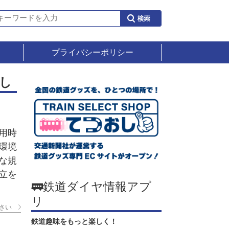
プライバシーポリシー
し
用時
環境
な規
立を
🚃鉄道ダイヤ情報アプ
リ
さい
鉄道趣味をもっと楽しく！