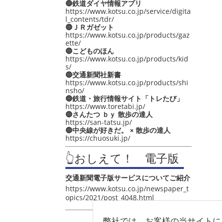
🔵鉄道ダイヤ情報アプリ
https://www.kotsu.co.jp/service/digita
l_contents/tdr/
🔵ＪＲガゼット
https://www.kotsu.co.jp/products/gaz
ette/
🔵こどものほん
https://www.kotsu.co.jp/products/kid
s/
🔵交通新聞社新書
https://www.kotsu.co.jp/products/shi
nsho/
🔵鉄道・旅行情報サイト「トレたび」
https://www.toretabi.jp/
🔵さんたつ ｂｙ 散歩の達人
https://san-tatsu.jp/
🔵中央線が好きだ。 × 散歩の達人
https://chuosuki.jp/
👆おしえて！ 電子版
交通新聞電子版サービスについてご紹介
https://www.kotsu.co.jp/newspaper_t
opics/2021/post_4048.html
弊社では、お客様の当サイトに