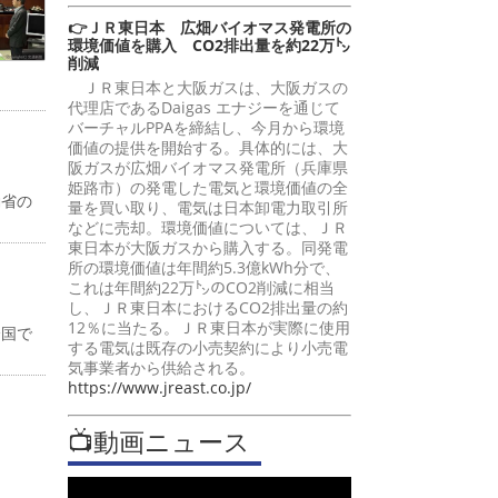
👉ＪＲ東日本 広畑バイオマス発電所の
環境価値を購入 CO2排出量を約22万㌧
削減
ＪＲ東日本と大阪ガスは、大阪ガスの
代理店であるDaigas エナジーを通じて
バーチャルPPAを締結し、今月から環境
価値の提供を開始する。具体的には、大
阪ガスが広畑バイオマス発電所（兵庫県
姫路市）の発電した電気と環境価値の全
働省の
量を買い取り、電気は日本卸電力取引所
などに売却。環境価値については、ＪＲ
東日本が大阪ガスから購入する。同発電
所の環境価値は年間約5.3億kWh分で、
これは年間約22万㌧のCO2削減に相当
し、ＪＲ東日本におけるCO2排出量の約
12％に当たる。ＪＲ東日本が実際に使用
全国で
する電気は既存の小売契約により小売電
気事業者から供給される。
https://www.jreast.co.jp/
📺動画ニュース