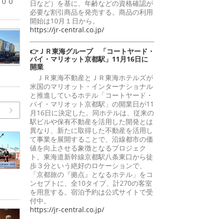
１００
日など）を基に、年齢などの資格確認が
必要な割引商品を発売する。商品の利用
開始は10月１日から。
https://jr-central.co.jp/
👉ＪＲ東海グループ 「コートヤード・
バイ・マリオット京都駅」11月16日に
開業
ＪＲ東海不動産とＪＲ東海ホテルズが
米国のマリオット・インターナショナル
と推進しているホテル「コートヤード・
バイ・マリオット京都駅」の開業日が11
月16日に決定した。同ホテルは、従来の
駅ビルや保有不動産を活用した開発とは
異なり、新たに取得した不動産を活用し
て事業を展開することで、沿線都市の価
値を向上させる象徴となるプロジェク
ト。東海道新幹線京都駅八条東口から徒
歩３分という絶好のロケーションで、
「京都旅の『拠点』となるホテル」をコ
ンセプトに、全10タイプ、計270の客室
を用意する。宿泊予約は公式サイトで受
付中。
https://jr-central.co.jp/