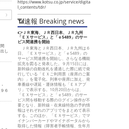
https://www.kotsu.co.jp/service/digita
l_contents/tdr/
📶速報 Breaking news
👉ＪＲ東海、ＪＲ西日本、ＪＲ九州
「ＥＸサービス」と「ｅ5489」のサー
ビス間連携を開始
嵩間
ＪＲ東海とＪＲ西日本、ＪＲ九州は６
提出し
日、「ＥＸサービス」と「ｅ5489」の
サービス間連携を開始し、さらなる機能
拡充を図ると発表した。９月15日には、
新幹線の自動改札を通過した際に紙で発
行している「ＥＸご利用票（座席のご案
内）」を電子化。列車や座席に加え、発
車番線や遅延・運休情報も「ＥＸアプ
４・
リ」で表示する。10月20日からは、
億９６
「ＥＸサービス」と「ｅ5489」のサー
ビス間を移動する際のログイン操作が不
要となり、新幹線・在来線特急の予約情
報はそれぞれのアプリでをまとめて表示
する。このほか、「ＥＸサービス」でマ
イナンバーカードやマイナポータルから
％
取得した情報（障害者手帳情報、生年月