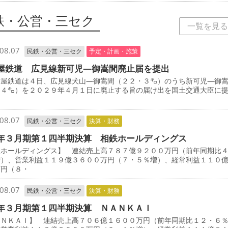
鉄・公営・三セク
一覧を見る
08.07
民鉄・公営・三セク
予定・計画・施策
屋鉄道 広見線新可児―御嵩間廃止届を提出
屋鉄道は４日、広見線犬山―御嵩間（２２・３㌔）のうち新可児―御
・４㌔）を２０２９年４月１日に廃止する旨の届け出を国土交通大臣に
08.07
民鉄・公営・三セク
決算・財務
年３月期第１四半期決算 相鉄ホールディングス
鉄ホールディングス】 連結売上高７８７億９２００万円（前年同期比
増）、営業利益１１９億３６００万円（７・５％増）、経常利益１１０
万円（８・
08.07
民鉄・公営・三セク
決算・財務
年３月期第１四半期決算 ＮＡＮＫＡＩ
ＡＮＫＡＩ】 連結売上高７０６億１６００万円（前年同期比１２・６