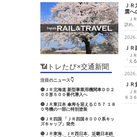
ＪＲ
震へ
ＪＲ
訪れ
2026.
ＪＲ
ＪＲ
「え
📶トレたび×交通新聞
2026.
注目のニュース👇
ＪＲ
🔴ＪＲ北海道 新型事業用機関車ＤＤ２
ＪＲ
００形５００番代導入へ
６３
🔴ＪＲ東日本 傘寿を迎えるＣ５７ １８
０号機の一部に特別塗装
🔴ＪＲ四国 「ＪＲ四国８０００系キッ
ズキャップ」発売
🔴ＪＲ東海、ＪＲ西日本、近畿日本鉄