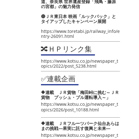
道、奈良県 世界遺産登録「飛鳥・藤原
の宮都」の魅力発信
🔴ＪＲ東日本 映画「ルックバック」と
タイアップしたキャンペーン展開
https://www.toretabi.jp/railway_info/e
ntry-26091.html
🔀ＨＰリンク集
https://www.kotsu.co.jp/newspaper_t
opics/2022/post_5238.html
✅連載企画
🔶連載 ＪＲ貨物「梅田峠に挑む～ＪＲ
貨物 プッシュ・プル運転導入～」
https://www.kotsu.co.jp/newspaper_t
opics/2026/post_10188.html
🔶連載 ＪＲフルーツパーク仙台あらは
まの挑戦―果実に託す復興と未来―
https://www.kotsu.co.jp/newspaper_t