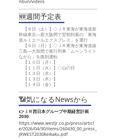
nbun/videos
🆕週間予定表
【８日（土）】◇ＪＲ東海が東海道新
幹線東京―新大阪間で翌朝到着の「東海
道ルミエールエクスプレス」を運行
【９日（日）】◇ＪＲ東海が東海道線
三島―大垣間で夜行列車「ムーンライト
ながら」を復刻運転
【１０日（月）】
【１１日（火）】◇山の日
【１２日（水）】
【１３日（木）】
【１４日（金）】
📶気になるNewsから
👉ＪＲ西日本グループ中期経営計画
2030
https://www.westjr.co.jp/press/articl
e/2026/04/30/items/260430_00_press_
JRWEST2030keikaku.pdf