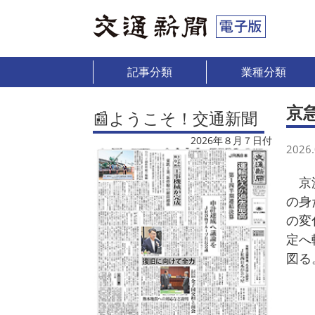
記事分類
業種分類
京
📰ようこそ！交通新聞
2026年８月７日付
2026.
京浜
の身
の変
定へ
図る