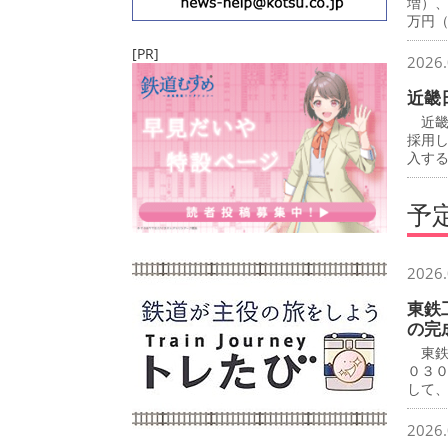
増）
万円
[PR]
2026.
近畿
近畿
採用
入す
予
2026.
東鉄
の完
東鉄
０３
して
2026.