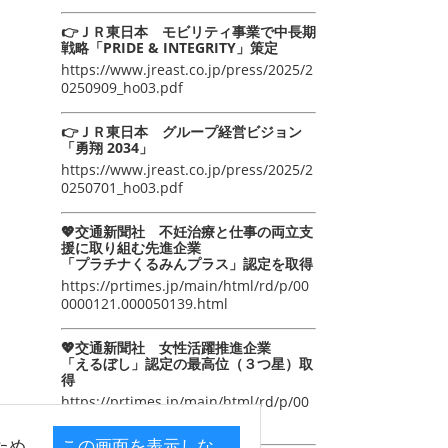
👉ＪＲ東日本 モビリティ事業で中長期
戦略「PRIDE & INTEGRITY」策定
https://www.jreast.co.jp/press/2025/2
0250909_ho03.pdf
👉ＪＲ東日本 グループ経営ビジョン
「勇翔 2034」
https://www.jreast.co.jp/press/2025/2
0250701_ho03.pdf
💖交通新聞社 不妊治療と仕事の両立支
援に取り組む先進企業
「プラチナくるみんプラス」認定を取得
https://prtimes.jp/main/html/rd/p/00
0000121.000050139.html
💖交通新聞社 女性活躍推進企業
「えるぼし」認定の最高位（３つ星）取
得
https://prtimes.jp/main/html/rd/p/00
0000105.000050139.html
ため
この画面を表示しな