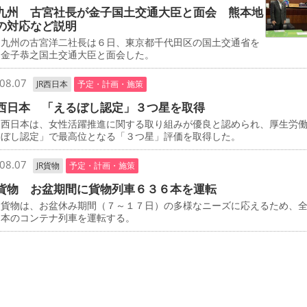
九州 古宮社長が金子国土交通大臣と面会 熊本地
の対応など説明
九州の古宮洋二社長は６日、東京都千代田区の国土交通省を
、金子恭之国土交通大臣と面会した。
08.07
JR西日本
予定・計画・施策
西日本 「えるぼし認定」３つ星を取得
西日本は、女性活躍推進に関する取り組みが優良と認められ、厚生労
るぼし認定」で最高位となる「３つ星」評価を取得した。
08.07
JR貨物
予定・計画・施策
貨物 お盆期間に貨物列車６３６本を運転
貨物は、お盆休み期間（７～１７日）の多様なニーズに応えるため、
６本のコンテナ列車を運転する。