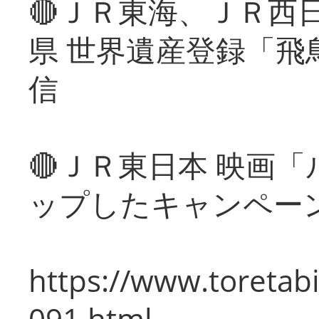
🔴ＪＲ東海、ＪＲ西
県 世界遺産登録「飛
信
🔴ＪＲ東日本 映画
ップしたキャンペー
https://www.toretabi
091.html