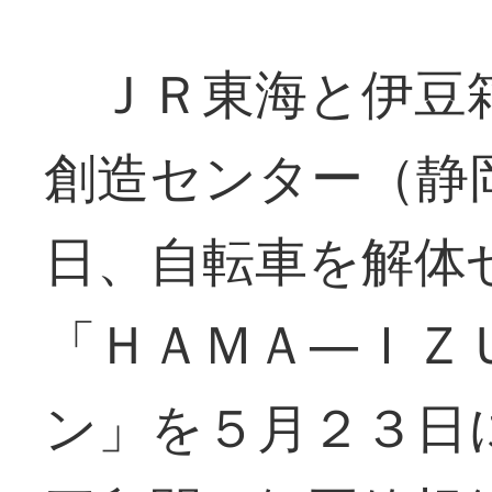
ＪＲ東海と伊豆箱
創造センター（静
日、自転車を解体
「ＨＡＭＡ―ＩＺ
ン」を５月２３日