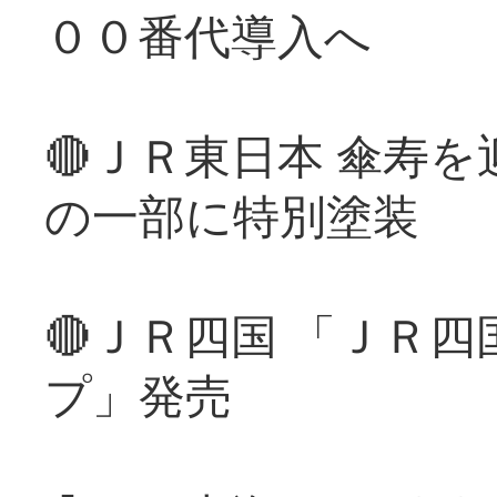
００番代導入へ
🔴ＪＲ東日本 傘寿
の一部に特別塗装
🔴ＪＲ四国 「ＪＲ
プ」発売