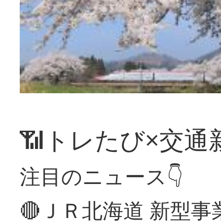
📶トレたび×交通
注目のニュース👇
🔴ＪＲ北海道 新型