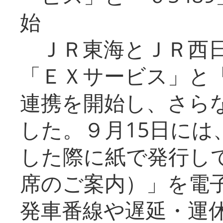
始
ＪＲ東海とＪＲ西日
「ＥＸサービス」と「
連携を開始し、さら
した。９月15日には
した際に紙で発行し
席のご案内）」を電
発車番線や遅延・運