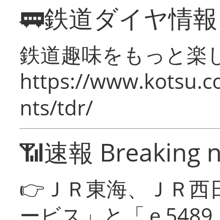
🚃鉄道ダイヤ情
鉄道趣味をもっと楽
https://www.kotsu.co
nts/tdr/
📶速報 Breaking 
👉ＪＲ東海、ＪＲ西
ービス」と「ｅ548