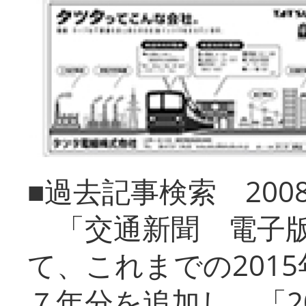
■過去記事検索 20
「交通新聞 電子版
て、これまでの201
７年分を追加し、「2