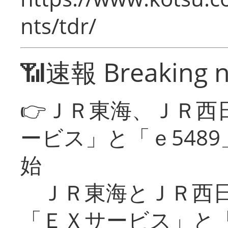
nts/tdr/
📶速報 Breaking 
👉ＪＲ東海、ＪＲ西
ービス」と「ｅ548
始
ＪＲ東海とＪＲ西日
「ＥＸサービス」と「