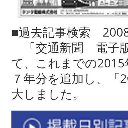
■過去記事検索 20
「交通新聞 電子版
て、これまでの201
７年分を追加し、「2
大しました