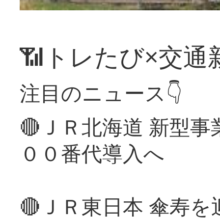
📶トレたび×交通
注目のニュース👇
🔴ＪＲ北海道 新型
００番代導入へ
🔴ＪＲ東日本 傘寿