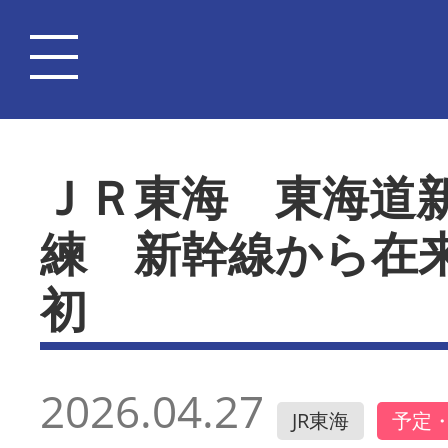
ＪＲ東海 東海道
練 新幹線から在
初
2026.04.27
JR東海
予定