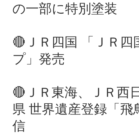
の一部に特別塗装
🔴ＪＲ四国 「ＪＲ
プ」発売
🔴ＪＲ東海、ＪＲ西
県 世界遺産登録「飛
信