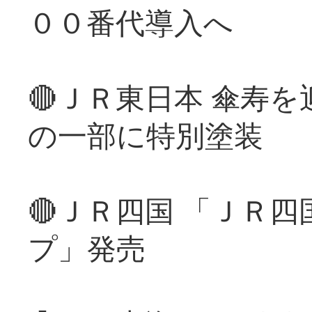
００番代導入へ
🔴ＪＲ東日本 傘寿
の一部に特別塗装
🔴ＪＲ四国 「ＪＲ
プ」発売