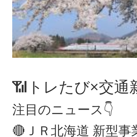
📶トレたび×交通
注目のニュース👇
🔴ＪＲ北海道 新型