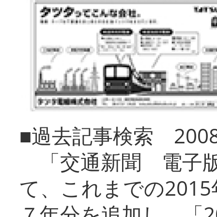
■過去記事検索 20
「交通新聞 電子版
て、これまでの201
７年分を追加し、「2