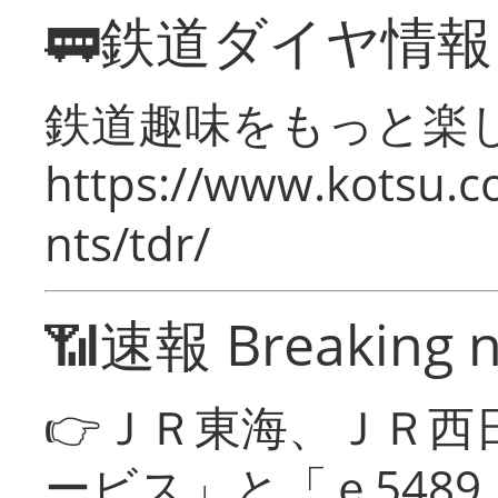
🚃鉄道ダイヤ情
鉄道趣味をもっと楽
https://www.kotsu.co
nts/tdr/
📶速報 Breaking 
👉ＪＲ東海、ＪＲ西
ービス」と「ｅ548