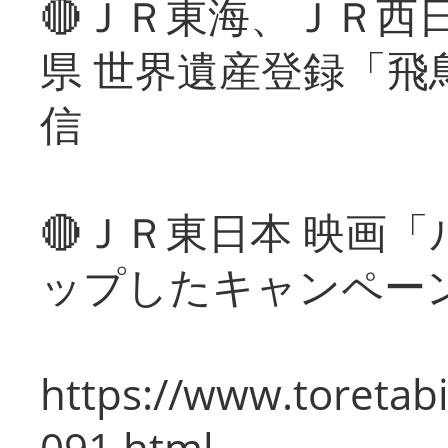
🔴ＪＲ東海、ＪＲ西
県 世界遺産登録「飛
信
🔴ＪＲ東日本 映画
ップしたキャンペー
https://www.toretabi
091.html