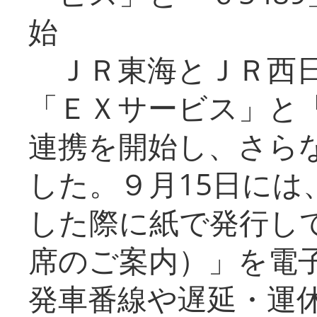
始
ＪＲ東海とＪＲ西日
「ＥＸサービス」と「
連携を開始し、さら
した。９月15日には
した際に紙で発行し
席のご案内）」を電
発車番線や遅延・運