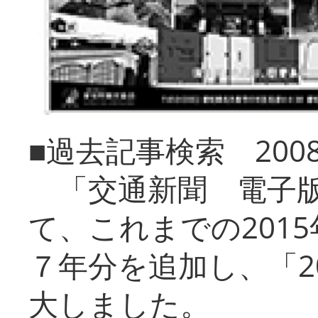
■過去記事検索 20
「交通新聞 電子版
て、これまでの201
７年分を追加し、「2
大しました