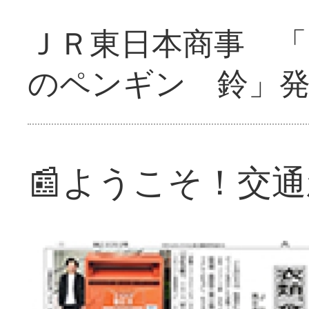
ＪＲ東日本商事 「
のペンギン 鈴」
📰ようこそ！交