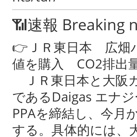
📶速報 Breaking 
👉ＪＲ東日本 広畑
値を購入 CO2排出
ＪＲ東日本と大阪ガ
であるDaigas エ
PPAを締結し、今月
する。具体的には、