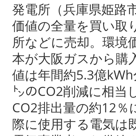
発電所（兵庫県姫路
価値の全量を買い取
所などに売却。環境
本が大阪ガスから購
値は年間約5.3億kW
㌧のCO2削減に相当
CO2排出量の約12
際に使用する電気は