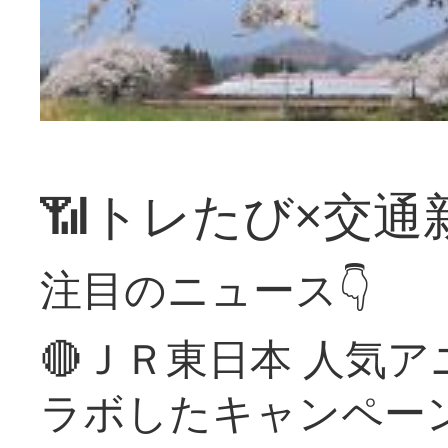
📶トレたび×交通
注目のニュース👇
🔴ＪＲ東日本 人気
ラボしたキャンペー