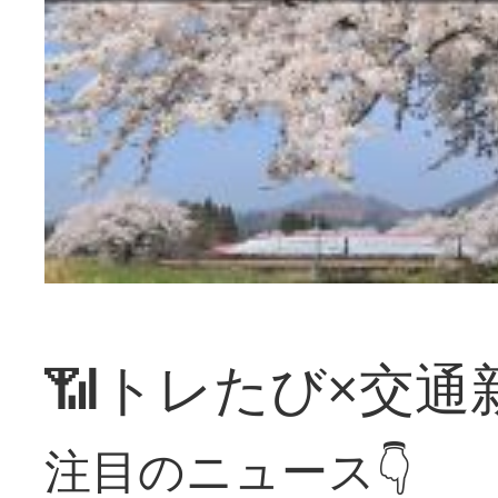
📶トレたび×交通
注目のニュース👇