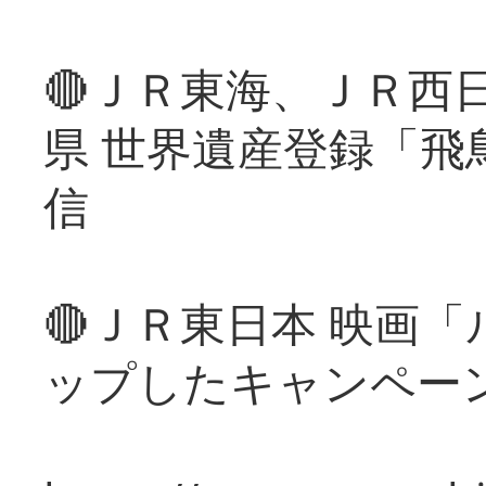
🔴ＪＲ東海、ＪＲ西
県 世界遺産登録「飛
信
🔴ＪＲ東日本 映画
ップしたキャンペー