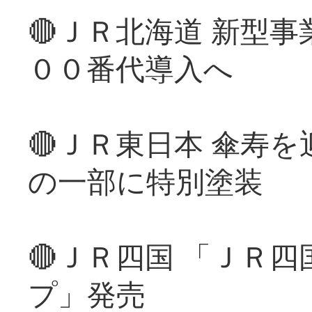
🔴ＪＲ北海道 新型
００番代導入へ
🔴ＪＲ東日本 傘寿
の一部に特別塗装
🔴ＪＲ四国 「ＪＲ
プ」発売