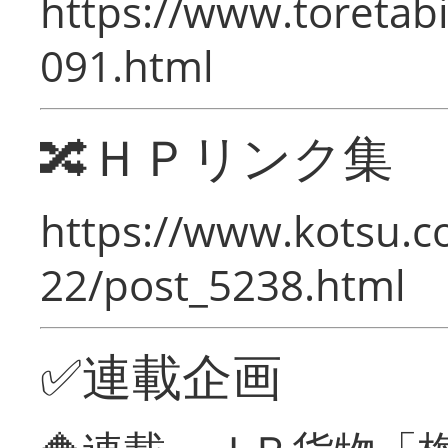
https://www.toretabi
091.html
🔀ＨＰリンク集
https://www.kotsu.c
22/post_5238.html
✅連載企画