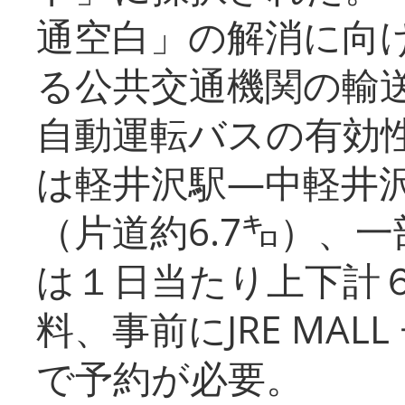
通空白」の解消に向
る公共交通機関の輸
自動運転バスの有効
は軽井沢駅―中軽井
（片道約6.7㌔）、
は１日当たり上下計
料、事前にJRE MA
で予約が必要。