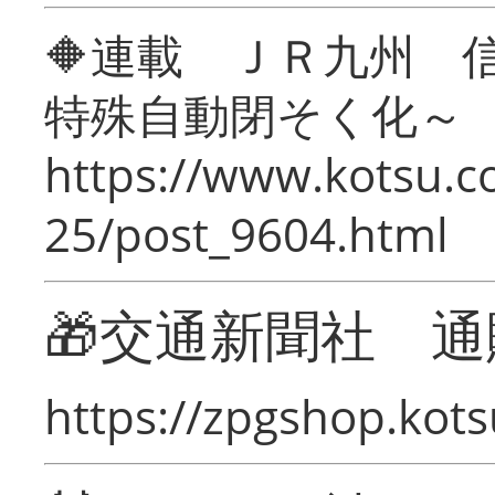
🔶連載 ＪＲ九州 
特殊自動閉そく化～
https://www.kotsu.c
25/post_9604.html
🎁交通新聞社 通
https://zpgshop.kots