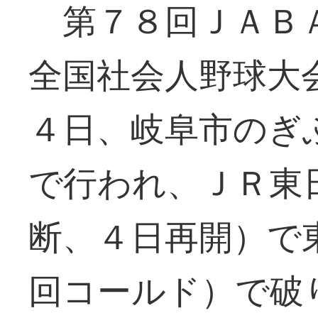
第７８回ＪＡＢ
全国社会人野球大
４日、岐阜市のぎ
で行われ、ＪＲ東
断、４日再開）で
回コールド）で破