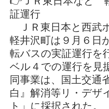
👉ＪＲ東日本など 
証運行
ＪＲ東日本と西武ホ
軽井沢町は９月６日か
転バスの実証運行を
ベル４での運行を見
同事業は、国土交通
白』解消等リ・デザ
ト」に採択された。