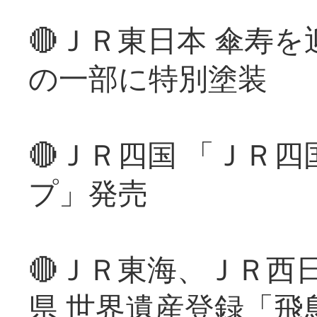
🔴ＪＲ東日本 傘寿
の一部に特別塗装
🔴ＪＲ四国 「ＪＲ
プ」発売
🔴ＪＲ東海、ＪＲ西
県 世界遺産登録「飛