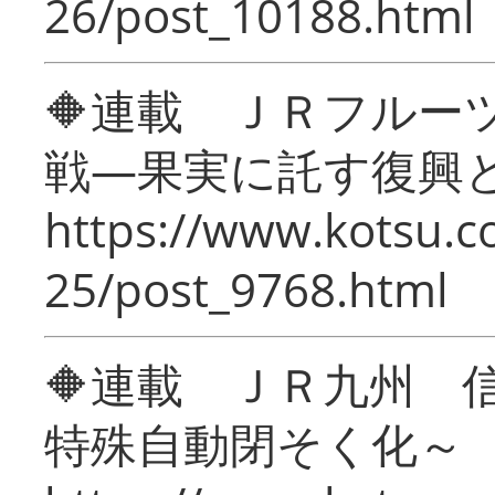
26/post_10188.html
🔶連載 ＪＲフルー
戦―果実に託す復興
https://www.kotsu.c
25/post_9768.html
🔶連載 ＪＲ九州 
特殊自動閉そく化～