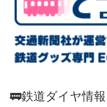
🚃鉄道ダイヤ情