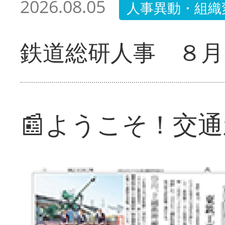
2026.08.05
人事異動・組織
鉄道総研人事 ８月
📰ようこそ！交