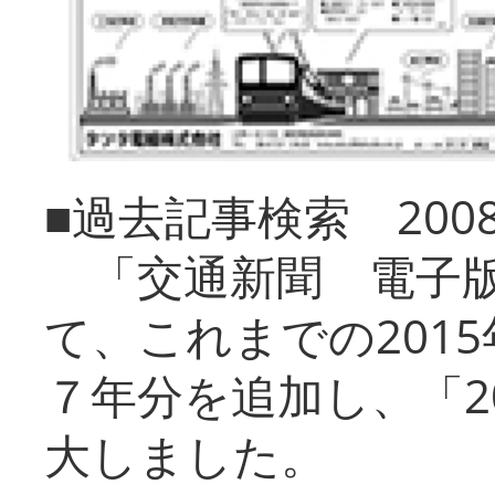
■過去記事検索 20
「交通新聞 電子版
て、これまでの201
７年分を追加し、「2
大しました