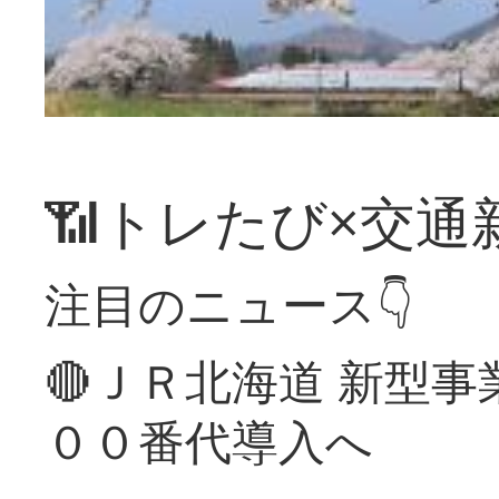
📶トレたび×交通
注目のニュース👇
🔴ＪＲ北海道 新型
００番代導入へ