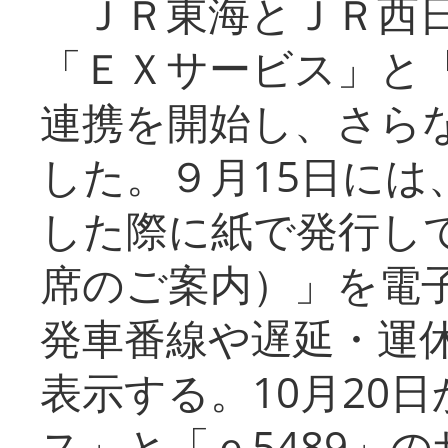
ＪＲ東海とＪＲ西日
「ＥＸサービス」と「
連携を開始し、さら
した。９月15日には
した際に紙で発行し
席のご案内）」を電
発車番線や遅延・運
表示する。10月20
ス」と「ｅ5489」