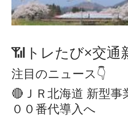
📶トレたび×交通
注目のニュース👇
🔴ＪＲ北海道 新型
００番代導入へ