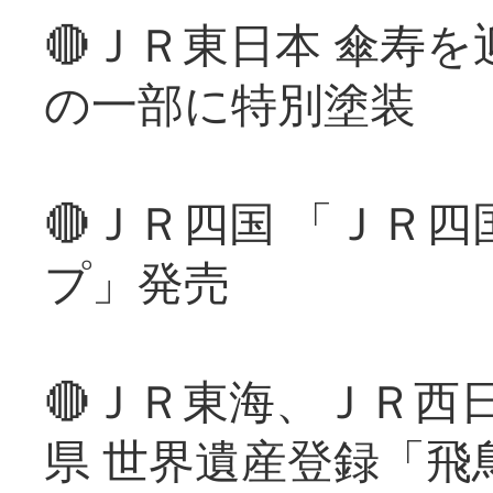
🔴ＪＲ東日本 傘寿
の一部に特別塗装
🔴ＪＲ四国 「ＪＲ
プ」発売
🔴ＪＲ東海、ＪＲ西
県 世界遺産登録「飛