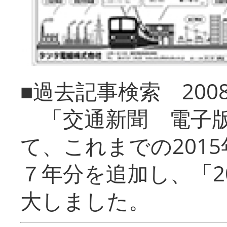
■過去記事検索 20
「交通新聞 電子版
て、これまでの201
７年分を追加し、「2
大しました