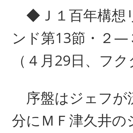
◆Ｊ１百年構想
ンド第13節・２
（４月29日、フ
序盤はジェフが流
分にＭＦ津久井の