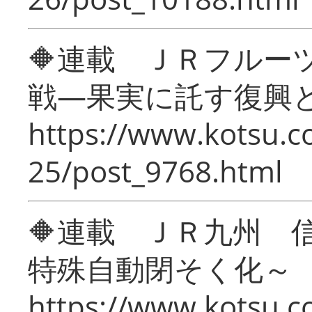
🔶連載 ＪＲフルー
戦―果実に託す復興
https://www.kotsu.c
25/post_9768.html
🔶連載 ＪＲ九州 
特殊自動閉そく化～
https://www.kotsu.c