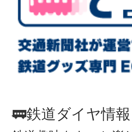
🚃鉄道ダイヤ情