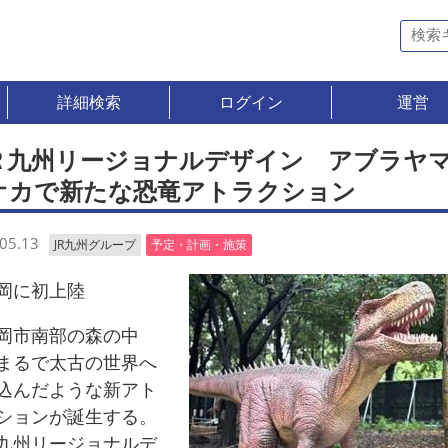
詳細検索
ログイン
運営
Ｒ九州リージョナルデザイン アブラヤ
オカで新たな恐竜アトラクション
05.13
JR九州グループ
予定・計画・施策
岡に初上陸
市南部の森の中
まるで太古の世界へ
込んだような新アト
ションが誕生する。
九州リージョナルデ