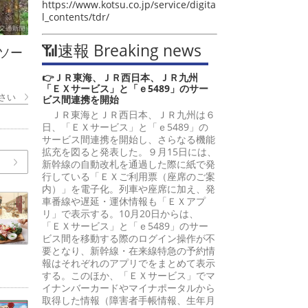
https://www.kotsu.co.jp/service/digita
l_contents/tdr/
📶速報 Breaking news
ソー
👉ＪＲ東海、ＪＲ西日本、ＪＲ九州
「ＥＸサービス」と「ｅ5489」のサー
さい
ビス間連携を開始
ＪＲ東海とＪＲ西日本、ＪＲ九州は６
日、「ＥＸサービス」と「ｅ5489」の
サービス間連携を開始し、さらなる機能
拡充を図ると発表した。９月15日には、
新幹線の自動改札を通過した際に紙で発
行している「ＥＸご利用票（座席のご案
内）」を電子化。列車や座席に加え、発
車番線や遅延・運休情報も「ＥＸアプ
リ」で表示する。10月20日からは、
「ＥＸサービス」と「ｅ5489」のサー
ビス間を移動する際のログイン操作が不
要となり、新幹線・在来線特急の予約情
報はそれぞれのアプリでをまとめて表示
する。このほか、「ＥＸサービス」でマ
イナンバーカードやマイナポータルから
取得した情報（障害者手帳情報、生年月