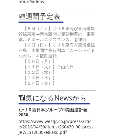
nbun/videos
🆕週間予定表
【８日（土）】◇ＪＲ東海が東海道新
幹線東京―新大阪間で翌朝到着の「東海
道ルミエールエクスプレス」を運行
【９日（日）】◇ＪＲ東海が東海道線
三島―大垣間で夜行列車「ムーンライト
ながら」を復刻運転
【１０日（月）】
【１１日（火）】◇山の日
【１２日（水）】
【１３日（木）】
【１４日（金）】
📶気になるNewsから
👉ＪＲ西日本グループ中期経営計画
2030
https://www.westjr.co.jp/press/articl
e/2026/04/30/items/260430_00_press_
JRWEST2030keikaku.pdf