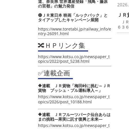
道、奈良県 世界遺産登録「飛鳥・藤原
2026.
の宮都」の魅力発信
ＪＲ
🔴ＪＲ東日本 映画「ルックバック」と
タイアップしたキャンペーン展開
ＪＲ
６３
https://www.toretabi.jp/railway_info/e
ntry-26091.html
🔀ＨＰリンク集
https://www.kotsu.co.jp/newspaper_t
opics/2022/post_5238.html
✅連載企画
🔶連載 ＪＲ貨物「梅田峠に挑む～ＪＲ
貨物 プッシュ・プル運転導入～」
https://www.kotsu.co.jp/newspaper_t
opics/2026/post_10188.html
🔶連載 ＪＲフルーツパーク仙台あらは
まの挑戦―果実に託す復興と未来―
https://www.kotsu.co.jp/newspaper_t