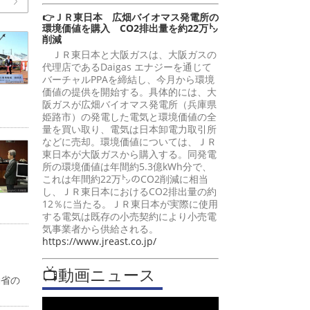
👉ＪＲ東日本 広畑バイオマス発電所の
環境価値を購入 CO2排出量を約22万㌧
削減
ＪＲ東日本と大阪ガスは、大阪ガスの
代理店であるDaigas エナジーを通じて
バーチャルPPAを締結し、今月から環境
価値の提供を開始する。具体的には、大
阪ガスが広畑バイオマス発電所（兵庫県
姫路市）の発電した電気と環境価値の全
量を買い取り、電気は日本卸電力取引所
などに売却。環境価値については、ＪＲ
東日本が大阪ガスから購入する。同発電
所の環境価値は年間約5.3億kWh分で、
これは年間約22万㌧のCO2削減に相当
し、ＪＲ東日本におけるCO2排出量の約
12％に当たる。ＪＲ東日本が実際に使用
する電気は既存の小売契約により小売電
気事業者から供給される。
https://www.jreast.co.jp/
📺動画ニュース
働省の