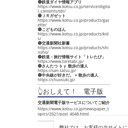
🔵鉄道ダイヤ情報アプリ
https://www.kotsu.co.jp/service/digita
l_contents/tdr/
🔵ＪＲガゼット
https://www.kotsu.co.jp/products/gaz
ette/
🔵こどものほん
https://www.kotsu.co.jp/products/kid
s/
🔵交通新聞社新書
https://www.kotsu.co.jp/products/shi
nsho/
🔵鉄道・旅行情報サイト「トレたび」
https://www.toretabi.jp/
🔵さんたつ ｂｙ 散歩の達人
https://san-tatsu.jp/
🔵中央線が好きだ。 × 散歩の達人
https://chuosuki.jp/
👆おしえて！ 電子版
交通新聞電子版サービスについてご紹介
https://www.kotsu.co.jp/newspaper_t
opics/2021/post_4048.html
弊社では、お客様の当サイトに