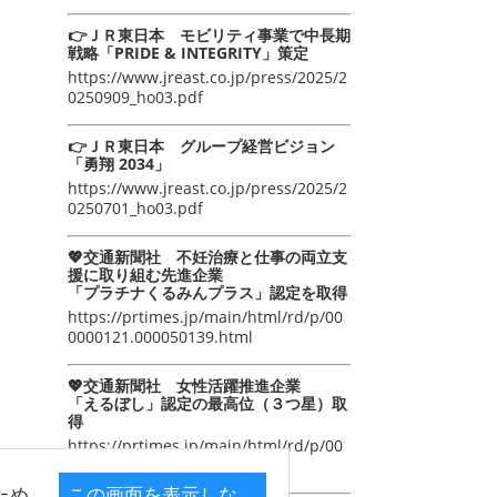
👉ＪＲ東日本 モビリティ事業で中長期
戦略「PRIDE & INTEGRITY」策定
https://www.jreast.co.jp/press/2025/2
0250909_ho03.pdf
👉ＪＲ東日本 グループ経営ビジョン
「勇翔 2034」
https://www.jreast.co.jp/press/2025/2
0250701_ho03.pdf
💖交通新聞社 不妊治療と仕事の両立支
援に取り組む先進企業
「プラチナくるみんプラス」認定を取得
https://prtimes.jp/main/html/rd/p/00
0000121.000050139.html
💖交通新聞社 女性活躍推進企業
「えるぼし」認定の最高位（３つ星）取
得
https://prtimes.jp/main/html/rd/p/00
0000105.000050139.html
ため
この画面を表示しな