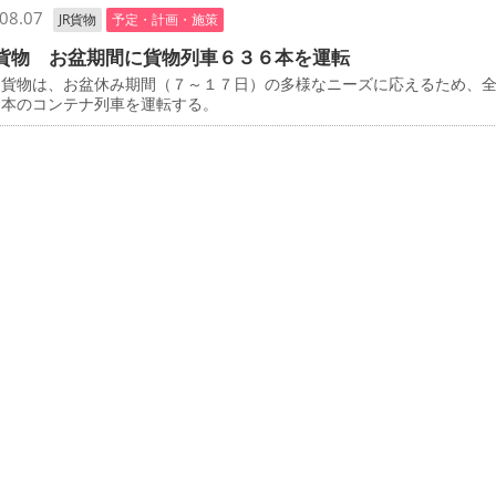
08.07
JR貨物
予定・計画・施策
貨物 お盆期間に貨物列車６３６本を運転
貨物は、お盆休み期間（７～１７日）の多様なニーズに応えるため、
６本のコンテナ列車を運転する。