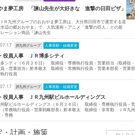
やま夢工房 「諫山先生が大好きな 進撃の日田ピザ」
ＪＲ九州グループのおおやま夢工房は、大分県日田市で運営する道
「水辺の郷おおやま」で、人気漫画・アニメ「進撃の巨人」との新
ボレーション商品「諫山先生
07.17
JR九州グループ
人事異動・組織変更
・役員人事 ＪＲ博多シティ
博多シティ（６月２６日） 取締役・専務執行役員・営業担当（取締役
役員・営業担当）鮓本敬太 取締役・常務執行役員・営業本部長・営業
席執行役員
07.17
JR九州グループ
人事異動・組織変更
・役員人事 ＪＲ九州駅ビルホールディングス
九州駅ビルホールディングス（６月２６日） 取締役・専務執行役員・
長（常務執行役員・営業戦略部長）鮓本敬太 取締役・非常勤 ＪＲ九
役・専務
定・計画・施策