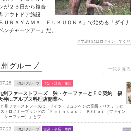
ンが２３日から複合
型アウトドア施設
ＢＵＲＡＹＡＭＡ ＦＵＫＵＯＫＡ」で始める「ダイナ
ベンチャーツアー」だ。
全文読むにはログインしてくだ
R九州グループ
一覧を見る
07.28
JR九州グループ
予定・計画・施策
九州ファーストフーズ 独・ケーファーとＦＣ契約 福
天神にアルプス料理店開業へ
九州ファーストフーズは、ドイツ・ミュンヘンの高級デリカテッセ
ガストロノミーブランドの「Ｆｅｉｎｋｏｓｔ Ｋäｆｅｒ（ファイン
ト ケーファー）」とフ
07.22
JR九州グループ
営業・事業・車両