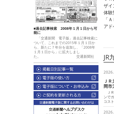
ザイ
体験
「Ａ
アド
■過去記事検索 2008年１月１日から可
能に
「交通新聞 電子版」過去記事検索に
ついて、これまでの2015年１月１日か
ら、新たに７年分を追加し、「2008年
１月１日から」に拡大しまし
J
た。 交通新聞社
2026.
ＪＲ
岡市
ＪＲ
ンで
コス
2026.