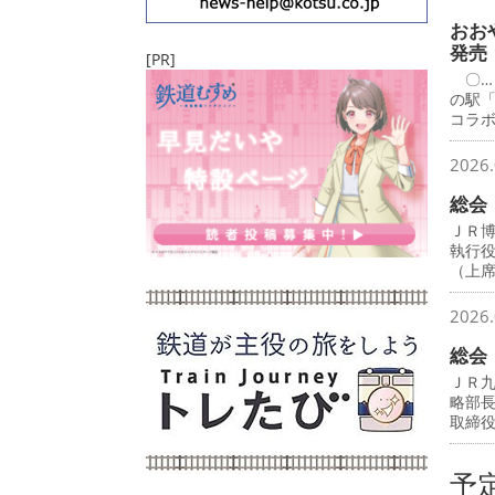
おお
発売
[PR]
〇…
の駅
コラ
2026.
総会
ＪＲ
執行
（上
2026.
総会
ＪＲ
略部
取締
予