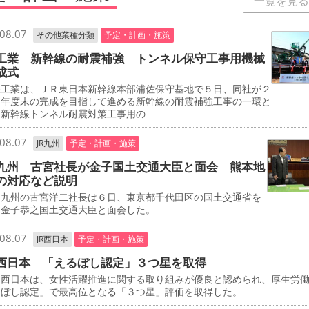
一覧を見る
08.07
その他業種分類
予定・計画・施策
工業 新幹線の耐震補強 トンネル保守工事用機械
成式
工業は、ＪＲ東日本新幹線本部浦佐保守基地で５日、同社が２
０年度末の完成を目指して進める新幹線の耐震補強工事の一環と
、新幹線トンネル耐震対策工事用の
08.07
JR九州
予定・計画・施策
九州 古宮社長が金子国土交通大臣と面会 熊本地
の対応など説明
九州の古宮洋二社長は６日、東京都千代田区の国土交通省を
、金子恭之国土交通大臣と面会した。
08.07
JR西日本
予定・計画・施策
西日本 「えるぼし認定」３つ星を取得
西日本は、女性活躍推進に関する取り組みが優良と認められ、厚生労
るぼし認定」で最高位となる「３つ星」評価を取得した。