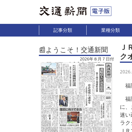
記事分類
業種分類
Ｊ
📰ようこそ！交通新聞
ク
2026年８月７日付
2026.
福
福岡
に、
迷い
ラク
ＪＲ