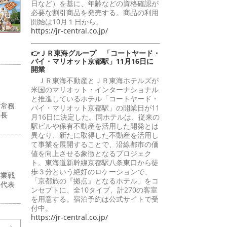
日など）を基に、年齢などの資格確認が
必要な割引商品を発売する。商品の利用
開始は10月１日から。
https://jr-central.co.jp/
👉ＪＲ東海グループ 「コートヤード・
バイ・マリオット京都駅」11月16日に
開業
ＪＲ東海不動産とＪＲ東海ホテルズが
米国のマリオット・インターナショナル
と推進しているホテル「コートヤード・
・常務
バイ・マリオット京都駅」の開業日が11
部長
月16日に決定した。同ホテルは、従来の
駅ビルや保有不動産を活用した開発とは
異なり、新たに取得した不動産を活用し
て事業を展開することで、沿線都市の価
値を向上させる象徴となるプロジェク
ト。東海道新幹線京都駅八条東口から徒
歩３分という絶好のロケーションで、
営業戦
「京都旅の『拠点』となるホテル」をコ
州代表
ンセプトに、全10タイプ、計270の客室
を用意する。宿泊予約は公式サイトで受
付中。
https://jr-central.co.jp/