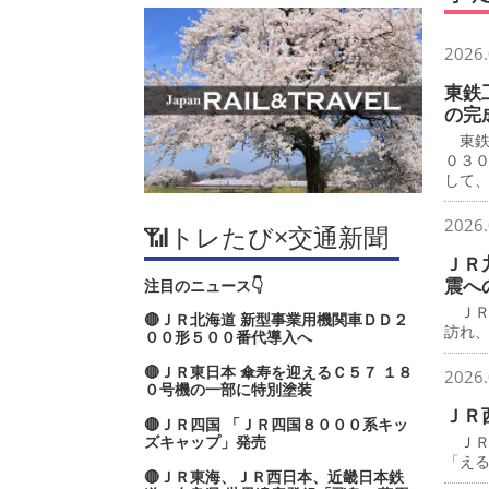
2026.
東鉄
の完
東鉄
０３
して
2026.
📶トレたび×交通新聞
ＪＲ
震へ
注目のニュース👇
ＪＲ
🔴ＪＲ北海道 新型事業用機関車ＤＤ２
訪れ
００形５００番代導入へ
🔴ＪＲ東日本 傘寿を迎えるＣ５７ １８
2026.
０号機の一部に特別塗装
ＪＲ
🔴ＪＲ四国 「ＪＲ四国８０００系キッ
ズキャップ」発売
ＪＲ
「え
🔴ＪＲ東海、ＪＲ西日本、近畿日本鉄