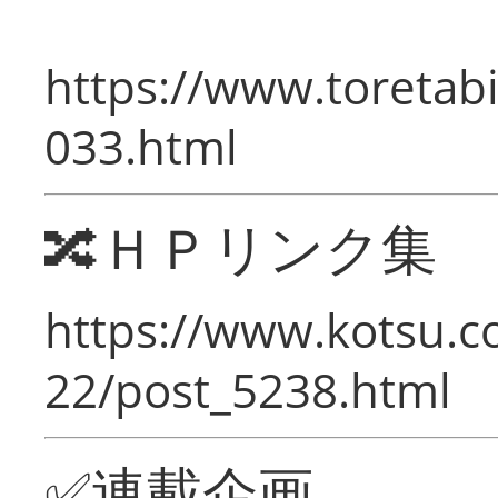
https://www.toretabi
033.html
🔀ＨＰリンク集
https://www.kotsu.c
22/post_5238.html
✅連載企画