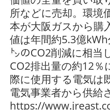
所などに売却。環境
本が大阪ガスから購
値は年間約5.3億kW
㌧のCO2削減に相当
CO2排出量の約12
際に使用する電気は
電気事業者から供給
https://www.jreast.co