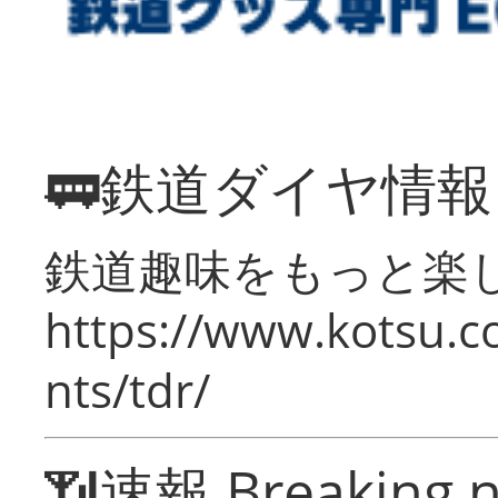
🚃鉄道ダイヤ情
鉄道趣味をもっと楽
https://www.kotsu.co
nts/tdr/
📶速報 Breaking 