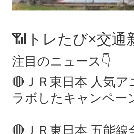
📶トレたび×交通
注目のニュース👇
🔴ＪＲ東日本 人気
ラボしたキャンペー
🔴ＪＲ東日本 五能