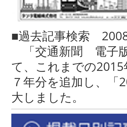
■過去記事検索 20
「交通新聞 電子版
て、これまでの201
７年分を追加し、「2
大しました