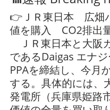
👉ＪＲ東日本 広畑
値を購入 CO2排出
ＪＲ東日本と大阪ガ
であるDaigas エ
PPAを締結し、今月
する。具体的には、
発電所（兵庫県姫路
価値の全量を買い取