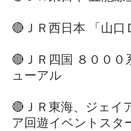
🔴ＪＲ西日本 「山
🔴ＪＲ四国 ８００
ューアル
🔴ＪＲ東海、ジェイ
ア回遊イベントスタ