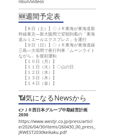
nbun/videos
🆕週間予定表
【８日（土）】◇ＪＲ東海が東海道新
幹線東京―新大阪間で翌朝到着の「東海
道ルミエールエクスプレス」を運行
【９日（日）】◇ＪＲ東海が東海道線
三島―大垣間で夜行列車「ムーンライト
ながら」を復刻運転
【１０日（月）】
【１１日（火）】◇山の日
【１２日（水）】
【１３日（木）】
【１４日（金）】
📶気になるNewsから
👉ＪＲ西日本グループ中期経営計画
2030
https://www.westjr.co.jp/press/articl
e/2026/04/30/items/260430_00_press_
JRWEST2030keikaku.pdf