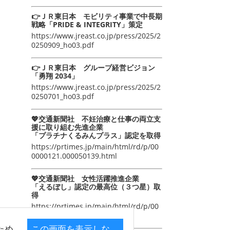
👉ＪＲ東日本 モビリティ事業で中長期
戦略「PRIDE & INTEGRITY」策定
https://www.jreast.co.jp/press/2025/2
0250909_ho03.pdf
👉ＪＲ東日本 グループ経営ビジョン
「勇翔 2034」
https://www.jreast.co.jp/press/2025/2
0250701_ho03.pdf
💖交通新聞社 不妊治療と仕事の両立支
援に取り組む先進企業
「プラチナくるみんプラス」認定を取得
https://prtimes.jp/main/html/rd/p/00
0000121.000050139.html
💖交通新聞社 女性活躍推進企業
「えるぼし」認定の最高位（３つ星）取
得
https://prtimes.jp/main/html/rd/p/00
0000105.000050139.html
ため
この画面を表示しな