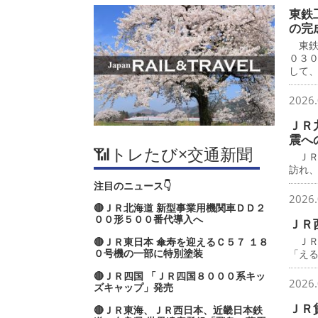
東鉄
の完
東鉄
０３
して
2026.
ＪＲ
震へ
📶トレたび×交通新聞
ＪＲ
訪れ
注目のニュース👇
2026.
🔴ＪＲ北海道 新型事業用機関車ＤＤ２
００形５００番代導入へ
ＪＲ
ＪＲ
🔴ＪＲ東日本 傘寿を迎えるＣ５７ １８
０号機の一部に特別塗装
「え
🔴ＪＲ四国 「ＪＲ四国８０００系キッ
2026.
ズキャップ」発売
ＪＲ
🔴ＪＲ東海、ＪＲ西日本、近畿日本鉄