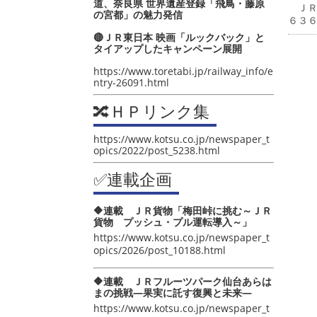
道、奈良県 世界遺産登録「飛鳥・藤原
ＪＲ
の宮都」の魅力発信
６３
🔴ＪＲ東日本 映画「ルックバック」と
タイアップしたキャンペーン展開
https://www.toretabi.jp/railway_info/e
ntry-26091.html
🔀ＨＰリンク集
https://www.kotsu.co.jp/newspaper_t
opics/2022/post_5238.html
✅連載企画
🔶連載 ＪＲ貨物「梅田峠に挑む～ＪＲ
貨物 プッシュ・プル運転導入～」
https://www.kotsu.co.jp/newspaper_t
opics/2026/post_10188.html
🔶連載 ＪＲフルーツパーク仙台あらは
まの挑戦―果実に託す復興と未来―
https://www.kotsu.co.jp/newspaper_t