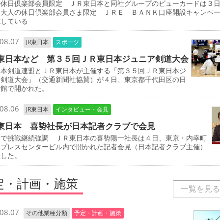
の休日倶楽部会員限定 ＪＲ東日本と同社グループのビューカードは３
「大人の休日倶楽部会員さま限定 ＪＲＥ ＢＡＮＫ口座開設キャンペ
施している
08.07
JR東日本
スポーツ
東日本など 第３５回ＪＲ東日本ジュニア剣道大会
本剣道連盟とＪＲ東日本が主催する「第３５回ＪＲ東日本ジ
ア剣道大会」（交通新聞社協賛）が４日、東京都千代田区の日
道館で開かれた。
08.06
JR東日本
インタビュー・会見
東日本 喜㔟社長が日本記者クラブで会見
野で挑戦継続強調 ＪＲ東日本の喜㔟陽一社長は４日、東京・内幸町
本プレスセンタービル内で開かれた記者会見（日本記者クラブ主催）
壇した。
定・計画・施策
一覧を見る
08.07
その他業種分類
予定・計画・施策