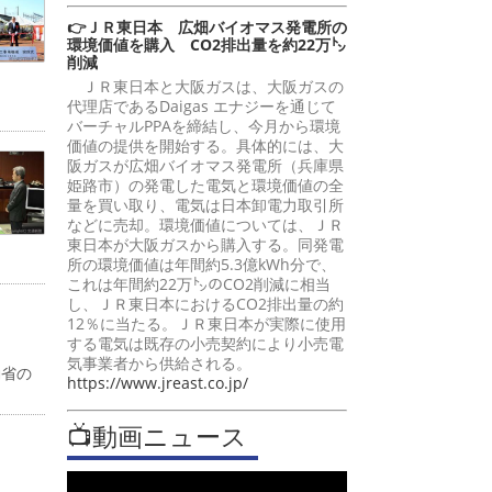
👉ＪＲ東日本 広畑バイオマス発電所の
環境価値を購入 CO2排出量を約22万㌧
削減
ＪＲ東日本と大阪ガスは、大阪ガスの
代理店であるDaigas エナジーを通じて
バーチャルPPAを締結し、今月から環境
価値の提供を開始する。具体的には、大
阪ガスが広畑バイオマス発電所（兵庫県
姫路市）の発電した電気と環境価値の全
量を買い取り、電気は日本卸電力取引所
などに売却。環境価値については、ＪＲ
東日本が大阪ガスから購入する。同発電
所の環境価値は年間約5.3億kWh分で、
これは年間約22万㌧のCO2削減に相当
し、ＪＲ東日本におけるCO2排出量の約
12％に当たる。ＪＲ東日本が実際に使用
する電気は既存の小売契約により小売電
気事業者から供給される。
働省の
https://www.jreast.co.jp/
📺動画ニュース