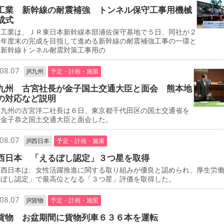
工業 新幹線の耐震補強 トンネル保守工事用機械
成式
工業は、ＪＲ東日本新幹線本部浦佐保守基地で５日、同社が２
０年度末の完成を目指して進める新幹線の耐震補強工事の一環と
、新幹線トンネル耐震対策工事用の
08.07
JR九州
予定・計画・施策
九州 古宮社長が金子国土交通大臣と面会 熊本地
の対応など説明
九州の古宮洋二社長は６日、東京都千代田区の国土交通省を
、金子恭之国土交通大臣と面会した。
08.07
JR西日本
予定・計画・施策
西日本 「えるぼし認定」３つ星を取得
西日本は、女性活躍推進に関する取り組みが優良と認められ、厚生労
るぼし認定」で最高位となる「３つ星」評価を取得した。
08.07
JR貨物
予定・計画・施策
貨物 お盆期間に貨物列車６３６本を運転