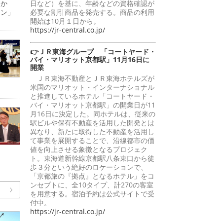
日か
日など）を基に、年齢などの資格確認が
ーン」
必要な割引商品を発売する。商品の利用
開始は10月１日から。
https://jr-central.co.jp/
👉ＪＲ東海グループ 「コートヤード・
バイ・マリオット京都駅」11月16日に
開業
ＪＲ東海不動産とＪＲ東海ホテルズが
米国のマリオット・インターナショナル
と推進しているホテル「コートヤード・
バイ・マリオット京都駅」の開業日が11
月16日に決定した。同ホテルは、従来の
駅ビルや保有不動産を活用した開発とは
異なり、新たに取得した不動産を活用し
て事業を展開することで、沿線都市の価
値を向上させる象徴となるプロジェク
ト。東海道新幹線京都駅八条東口から徒
歩３分という絶好のロケーションで、
「京都旅の『拠点』となるホテル」をコ
ンセプトに、全10タイプ、計270の客室
を用意する。宿泊予約は公式サイトで受
付中。
https://jr-central.co.jp/