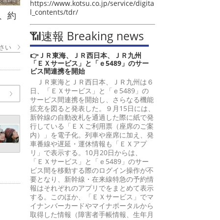
https://www.kotsu.co.jp/service/digita
l_contents/tdr/
、約
📶速報 Breaking news
さい
👉ＪＲ東海、ＪＲ西日本、ＪＲ九州
「ＥＸサービス」と「ｅ5489」のサー
ビス間連携を開始
ＪＲ東海とＪＲ西日本、ＪＲ九州は６
日、「ＥＸサービス」と「ｅ5489」の
サービス間連携を開始し、さらなる機能
拡充を図ると発表した。９月15日には、
新幹線の自動改札を通過した際に紙で発
行している「ＥＸご利用票（座席のご案
内）」を電子化。列車や座席に加え、発
車番線や遅延・運休情報も「ＥＸアプ
リ」で表示する。10月20日からは、
「ＥＸサービス」と「ｅ5489」のサー
ビス間を移動する際のログイン操作が不
要となり、新幹線・在来線特急の予約情
報はそれぞれのアプリでをまとめて表示
する。このほか、「ＥＸサービス」でマ
イナンバーカードやマイナポータルから
取得した情報（障害者手帳情報、生年月