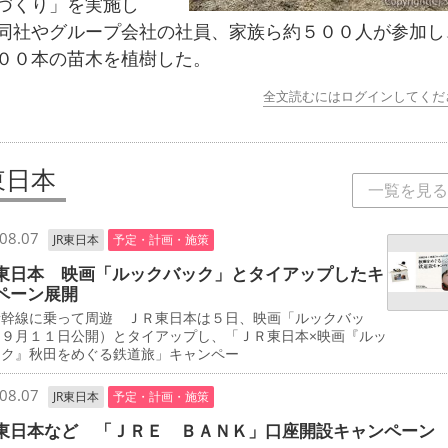
づくり」を実施し
同社やグループ会社の社員、家族ら約５００人が参加し
００本の苗木を植樹した。
全文読むにはログインしてくだ
東日本
一覧を見る
08.07
JR東日本
予定・計画・施策
東日本 映画「ルックバック」とタイアップしたキ
ペーン展開
新幹線に乗って周遊 ＪＲ東日本は５日、映画「ルックバッ
（９月１１日公開）とタイアップし、「ＪＲ東日本×映画『ルッ
ック』秋田をめぐる鉄道旅」キャンペー
08.07
JR東日本
予定・計画・施策
東日本など 「ＪＲＥ ＢＡＮＫ」口座開設キャンペーン