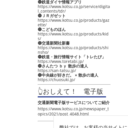
🔵鉄道ダイヤ情報アプリ
https://www.kotsu.co.jp/service/digita
l_contents/tdr/
🔵ＪＲガゼット
https://www.kotsu.co.jp/products/gaz
ette/
🔵こどものほん
https://www.kotsu.co.jp/products/kid
s/
🔵交通新聞社新書
https://www.kotsu.co.jp/products/shi
nsho/
🔵鉄道・旅行情報サイト「トレたび」
https://www.toretabi.jp/
🔵さんたつ ｂｙ 散歩の達人
https://san-tatsu.jp/
🔵中央線が好きだ。 × 散歩の達人
https://chuosuki.jp/
👆おしえて！ 電子版
交通新聞電子版サービスについてご紹介
https://www.kotsu.co.jp/newspaper_t
opics/2021/post_4048.html
弊社では、お客様の当サイトに