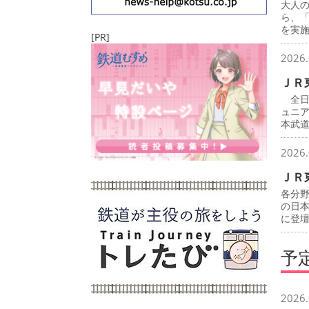
大人
ら、
を実
[PR]
2026.
ＪＲ
全日
ュニ
本武
2026.
ＪＲ
各分
の日
に登
予
2026.