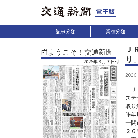
記事分類
業種分類
Ｊ
📰ようこそ！交通新聞
り
2026年８月７日付
2026.
ＪＲ
ステ
取り
昨年
一関
２６