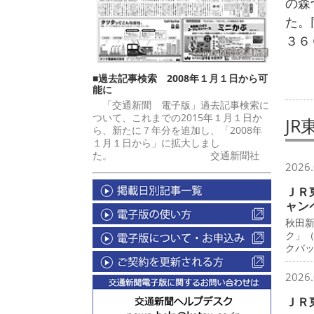
の森
た。
３６
■過去記事検索 2008年１月１日から可
能に
「交通新聞 電子版」過去記事検索に
ついて、これまでの2015年１月１日か
JR
ら、新たに７年分を追加し、「2008年
１月１日から」に拡大しまし
た。 交通新聞社
2026.
ＪＲ
ャン
秋田
ク」
クバ
2026.
ＪＲ