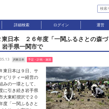
詳細検索
ログイン
運営
Ｒ東日本 ２６年度「一関ふるさとの森づ
」岩手県一関市で
05.13
JR東日本
予定・計画・施策
東日本は９日、サ
ナビリティー経営の
組みの一環として、
度に引き続き岩手県
市大東町摺沢で２０
年度「一関ふるさと