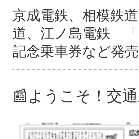
京成電鉄、相模鉄道
道、江ノ島電鉄 「
記念乗車券など発売
📰ようこそ！交