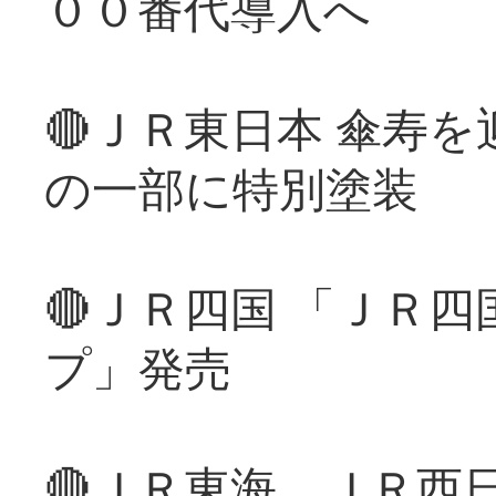
００番代導入へ
🔴ＪＲ東日本 傘寿
の一部に特別塗装
🔴ＪＲ四国 「ＪＲ
プ」発売
🔴ＪＲ東海、ＪＲ西