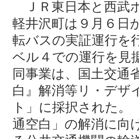
ＪＲ東日本と西武ホ
軽井沢町は９月６日か
転バスの実証運行を
ベル４での運行を見
同事業は、国土交通
白』解消等リ・デザ
ト」に採択された。
通空白」の解消に向