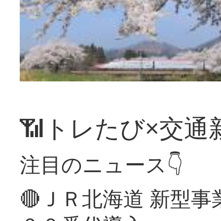
📶トレたび×交通
注目のニュース👇
🔴ＪＲ北海道 新型