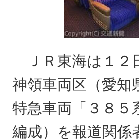
ＪＲ東海は１２日
神領車両区（愛知
特急車両「３８５
編成）を報道関係