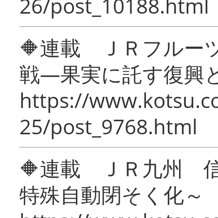
26/post_10188.html
🔶連載 ＪＲフルー
戦―果実に託す復興
https://www.kotsu.c
25/post_9768.html
🔶連載 ＪＲ九州 
特殊自動閉そく化～