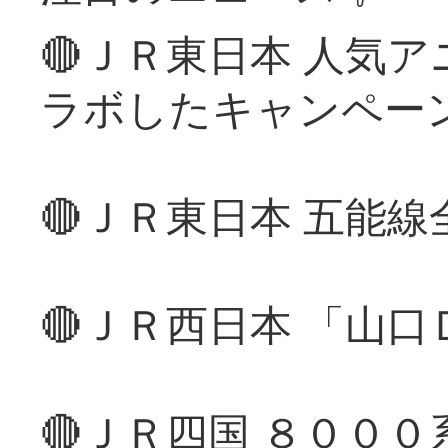
🔴ＪＲ東日本 人気
ラボしたキャンペー
🔴ＪＲ東日本 五能
🔴ＪＲ西日本 「山
🔴ＪＲ四国 ８００