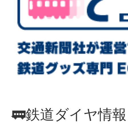
🚃鉄道ダイヤ情