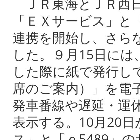
ＪＲ東海とＪＲ西日
「ＥＸサービス」と「
連携を開始し、さら
した。９月15日には
した際に紙で発行し
席のご案内）」を電
発車番線や遅延・運
表示する。10月20
ス」と「ｅ5489」