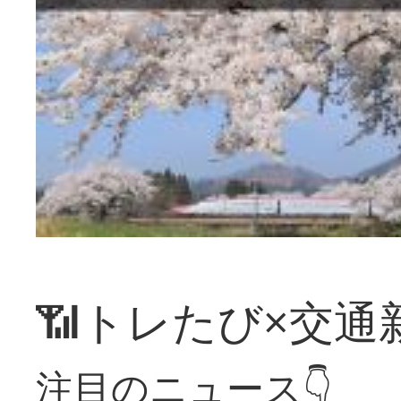
📶トレたび×交通
注目のニュース👇