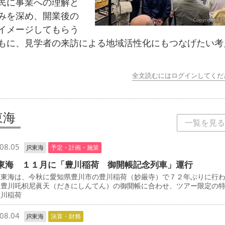
民に事業への理解と
みを深め、開業後の
イメージしてもらう
もに、見学者の来訪による地域活性化にもつなげたい考
全文読むにはログインしてくだ
東海
一覧を見る
08.05
JR東海
予定・計画・施策
東海 １１月に「豊川稲荷 御開帳記念列車」運行
東海は、今秋に愛知県豊川市の豊川稲荷（妙厳寺）で７２年ぶりに行
・豊川吒枳尼眞天（だきにしんてん）の御開帳に合わせ、ツアー限定の
豊川稲荷
08.04
JR東海
決算・財務