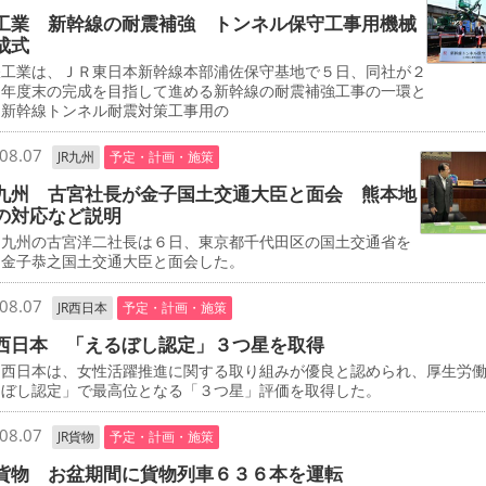
工業 新幹線の耐震補強 トンネル保守工事用機械
成式
工業は、ＪＲ東日本新幹線本部浦佐保守基地で５日、同社が２
０年度末の完成を目指して進める新幹線の耐震補強工事の一環と
、新幹線トンネル耐震対策工事用の
08.07
JR九州
予定・計画・施策
九州 古宮社長が金子国土交通大臣と面会 熊本地
の対応など説明
九州の古宮洋二社長は６日、東京都千代田区の国土交通省を
、金子恭之国土交通大臣と面会した。
08.07
JR西日本
予定・計画・施策
西日本 「えるぼし認定」３つ星を取得
西日本は、女性活躍推進に関する取り組みが優良と認められ、厚生労
るぼし認定」で最高位となる「３つ星」評価を取得した。
08.07
JR貨物
予定・計画・施策
貨物 お盆期間に貨物列車６３６本を運転