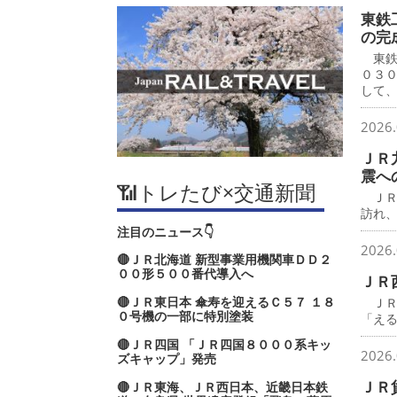
東鉄
の完
東鉄
０３
して
2026.
ＪＲ
震へ
📶トレたび×交通新聞
ＪＲ
訪れ
注目のニュース👇
2026.
🔴ＪＲ北海道 新型事業用機関車ＤＤ２
００形５００番代導入へ
ＪＲ
🔴ＪＲ東日本 傘寿を迎えるＣ５７ １８
ＪＲ
０号機の一部に特別塗装
「え
🔴ＪＲ四国 「ＪＲ四国８０００系キッ
2026.
ズキャップ」発売
ＪＲ
🔴ＪＲ東海、ＪＲ西日本、近畿日本鉄