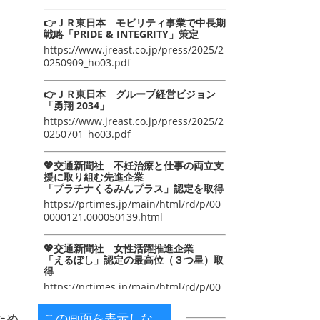
👉ＪＲ東日本 モビリティ事業で中長期
戦略「PRIDE & INTEGRITY」策定
https://www.jreast.co.jp/press/2025/2
0250909_ho03.pdf
👉ＪＲ東日本 グループ経営ビジョン
「勇翔 2034」
https://www.jreast.co.jp/press/2025/2
0250701_ho03.pdf
💖交通新聞社 不妊治療と仕事の両立支
援に取り組む先進企業
「プラチナくるみんプラス」認定を取得
https://prtimes.jp/main/html/rd/p/00
0000121.000050139.html
💖交通新聞社 女性活躍推進企業
「えるぼし」認定の最高位（３つ星）取
得
https://prtimes.jp/main/html/rd/p/00
0000105.000050139.html
ため
この画面を表示しな