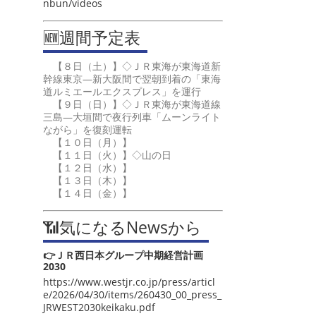
nbun/videos
🆕週間予定表
【８日（土）】◇ＪＲ東海が東海道新
幹線東京―新大阪間で翌朝到着の「東海
道ルミエールエクスプレス」を運行
【９日（日）】◇ＪＲ東海が東海道線
三島―大垣間で夜行列車「ムーンライト
ながら」を復刻運転
【１０日（月）】
【１１日（火）】◇山の日
【１２日（水）】
【１３日（木）】
【１４日（金）】
📶気になるNewsから
👉ＪＲ西日本グループ中期経営計画
2030
https://www.westjr.co.jp/press/articl
e/2026/04/30/items/260430_00_press_
JRWEST2030keikaku.pdf